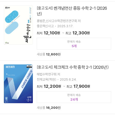
쎈개념연산 중등 수학 2-1 (2026
[중고 도서]
년)
홍범준,신사고수학콘텐츠연구회 저
좋은책신사고
2025.3.17.
12,100
12,300
원
원
최저
최고
판매자 배송
5
새상품
12,600
원
체크체크 수학 중학 2-1 (2026년)
[중고 도서]
해법수학연구회 저
천재교육(학원)
2025.6.24.
12,200
17,900
원
원
최저
최고
판매자 배송
24
새상품
16,200
원