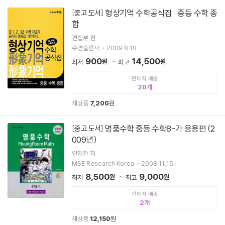
형상기억 수학공식집 : 중등 수학 종
[중고 도서]
합
편집부 편
수경출판사
2009.8.10.
900
14,500
원
원
최저
최고
판매자 배송
20
새상품
7,200
원
명품수학 중등 수학8-가 응용편 (2
[중고 도서]
009년)
안재찬 저
MSE Research Korea
2008.11.15.
8,500
9,000
원
원
최저
최고
판매자 배송
2
새상품
12,150
원