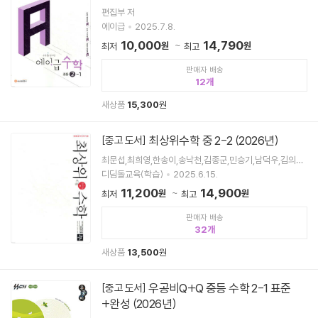
편집부 저
에이급
2025.7.8.
10,000
14,790
원
원
최저
최고
판매자 배송
12
새상품
15,300
원
최상위수학 중 2-2 (2026년)
[중고 도서]
최문섭,최희영,한송이,송낙천,김종군,민승기,남덕우,김의진
공저
디딤돌교육(학습)
2025.6.15.
11,200
14,900
원
원
최저
최고
판매자 배송
32
새상품
13,500
원
우공비Q+Q 중등 수학 2-1 표준
[중고 도서]
+완성 (2026년)