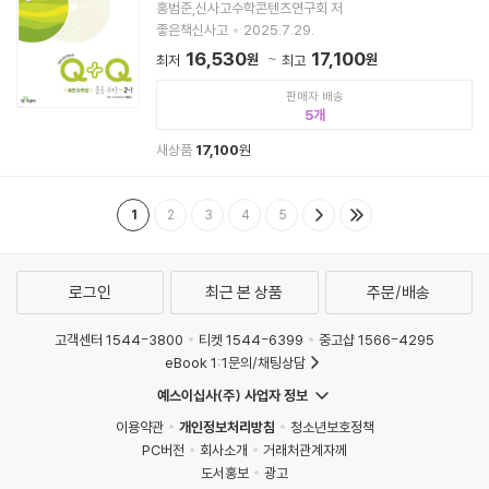
홍범준,신사고수학콘텐츠연구회 저
좋은책신사고
2025.7.29.
16,530
17,100
원
원
최저
최고
판매자 배송
5
새상품
17,100
원
1
2
3
4
5
로그인
최근 본 상품
주문/배송
고객센터 1544-3800
티켓 1544-6399
중고샵 1566-4295
eBook 1:1문의/채팅상담
예스이십사(주) 사업자 정보
이용약관
개인정보처리방침
청소년보호정책
PC버전
회사소개
거래처관계자께
도서홍보
광고