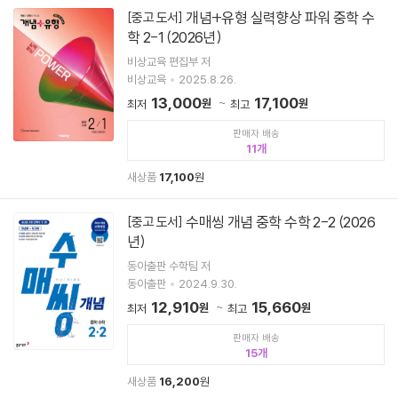
개념+유형 실력향상 파워 중학 수
[중고 도서]
학 2-1 (2026년)
비상교육 편집부 저
비상교육
2025.8.26.
13,000
17,100
원
원
최저
최고
판매자 배송
11
새상품
17,100
원
수매씽 개념 중학 수학 2-2 (2026
[중고 도서]
년)
동아출판 수학팀 저
동아출판
2024.9.30.
12,910
15,660
원
원
최저
최고
판매자 배송
15
새상품
16,200
원