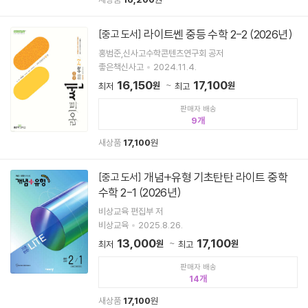
라이트쎈 중등 수학 2-2 (2026년)
[중고 도서]
홍범준,신사고수학콘텐츠연구회 공저
좋은책신사고
2024.11.4.
16,150
17,100
원
원
최저
최고
판매자 배송
9
새상품
17,100
원
개념+유형 기초탄탄 라이트 중학
[중고 도서]
수학 2-1 (2026년)
비상교육 편집부 저
비상교육
2025.8.26.
13,000
17,100
원
원
최저
최고
판매자 배송
14
새상품
17,100
원