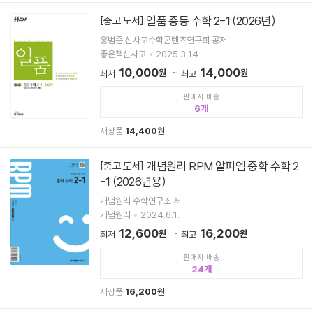
일품 중등 수학 2-1 (2026년)
[중고 도서]
홍범준,신사고수학콘텐츠연구회 공저
좋은책신사고
2025.3.14.
10,000
14,000
원
원
최저
최고
판매자 배송
6
새상품
14,400
원
개념원리 RPM 알피엠 중학 수학 2
[중고 도서]
-1 (2026년용)
개념원리 수학연구소 저
개념원리
2024.6.1.
12,600
16,200
원
원
최저
최고
판매자 배송
24
새상품
16,200
원