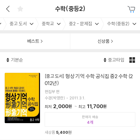
수학(중등2)
중고 도서
중학교
중2 - 문제집
수학(중등2)
베스트
신상품
기본순
중고타입
형상 기억 수학 공식집 중2 수학 (2
[중고 도서]
012년)
편집부 편
수경(박영란)
2011.3.1.
2,000
11,700
원
원
최저
최고
판매자 배송
4
새상품
5,400
원