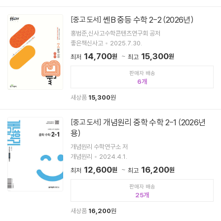
쎈B 중등 수학 2-2 (2026년)
[중고 도서]
홍범준,신사고수학콘텐츠연구회 공저
좋은책신사고
2025.7.30.
14,700
15,300
원
원
최저
최고
판매자 배송
6
새상품
15,300
원
개념원리 중학 수학 2-1 (2026년
[중고 도서]
용)
개념원리 수학연구소 저
개념원리
2024.4.1.
12,600
16,200
원
원
최저
최고
판매자 배송
25
새상품
16,200
원