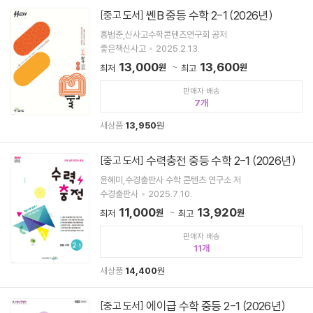
쎈B 중등 수학 2-1 (2026년)
[중고 도서]
홍범준,신사고수학콘텐츠연구회 공저
좋은책신사고
2025.2.13.
13,000
13,600
원
원
최저
최고
판매자 배송
7
새상품
13,950
원
수력충전 중등 수학 2-1 (2026년)
[중고 도서]
윤혜미,수경출판사 수학 콘텐츠 연구소 저
수경출판사
2025.7.10.
11,000
13,920
원
원
최저
최고
판매자 배송
11
새상품
14,400
원
에이급 수학 중등 2-1 (2026년)
[중고 도서]