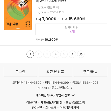
학 3-2 (2026년용)
비상교육 편집부 저
비상교육
2024.11.1.
7,000
15,660
원
원
최저
최고
판매자 배송
14
새상품
16,200
원
1
2
3
4
5
로그인
최근 본 상품
주문/배송
고객센터 1544-3800
티켓 1544-6399
중고샵 1566-4295
eBook 1:1문의/채팅상담
예스이십사(주) 사업자 정보
이용약관
개인정보처리방침
청소년보호정책
PC버전
회사소개
거래처관계자께