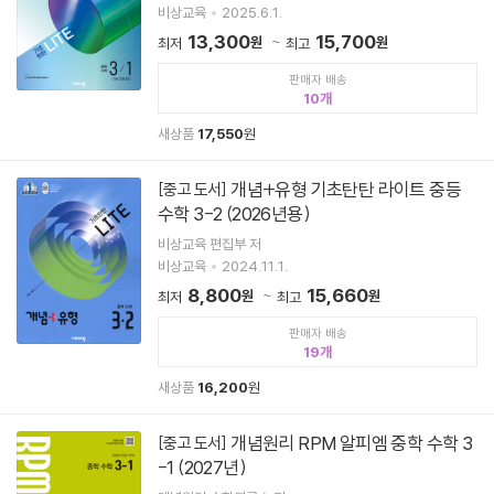
비상교육
2025.6.1.
13,300
15,700
원
원
최저
최고
판매자 배송
10
새상품
17,550
원
개념+유형 기초탄탄 라이트 중등
[중고 도서]
수학 3-2 (2026년용)
비상교육 편집부 저
비상교육
2024.11.1.
8,800
15,660
원
원
최저
최고
판매자 배송
19
새상품
16,200
원
개념원리 RPM 알피엠 중학 수학 3
[중고 도서]
-1 (2027년)