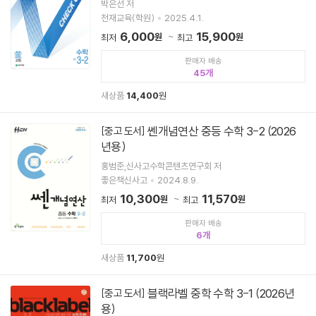
박은선 저
천재교육(학원)
2025.4.1.
6,000
15,900
원
원
최저
최고
판매자 배송
45
새상품
14,400
원
쎈개념연산 중등 수학 3-2 (2026
[중고 도서]
년용)
홍범준,신사고수학콘텐츠연구회 저
좋은책신사고
2024.8.9.
10,300
11,570
원
원
최저
최고
판매자 배송
6
새상품
11,700
원
블랙라벨 중학 수학 3-1 (2026년
[중고 도서]
용)