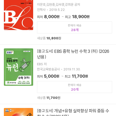
이문호,김원중,김숙영,강희윤 공저
진학사
2019.5.22.
8,000
18,900
원
원
최저
최고
판매자 배송
28
새상품
10,800
원
EBS 중학 뉴런 수학 3 (하) (2026
[중고 도서]
년용)
EBS 저
한국교육방송공사
2019.11.30.
5,000
11,700
원
원
최저
최고
판매자 배송
20
새상품
11,700
원
개념+유형 실력향상 파워 중등 수
[중고 도서]