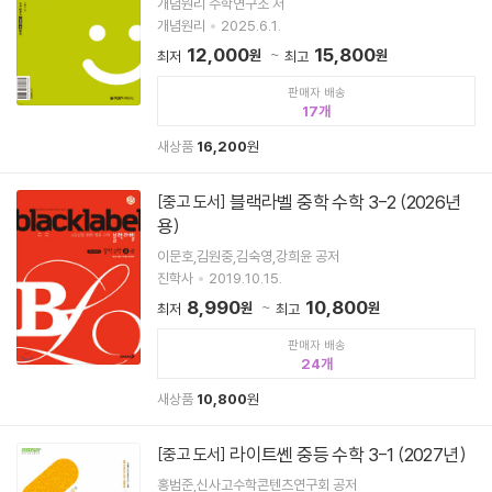
개념원리 수학연구소 저
개념원리
2025.6.1.
12,000
15,800
원
원
최저
최고
판매자 배송
17
새상품
16,200
원
블랙라벨 중학 수학 3-2 (2026년
[중고 도서]
용)
이문호,김원중,김숙영,강희윤 공저
진학사
2019.10.15.
8,990
10,800
원
원
최저
최고
판매자 배송
24
새상품
10,800
원
라이트쎈 중등 수학 3-1 (2027년)
[중고 도서]
홍범준,신사고수학콘텐츠연구회 공저