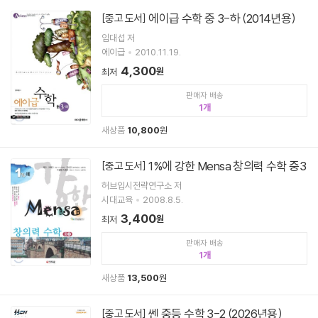
에이급 수학 중 3-하 (2014년용)
[중고 도서]
임대섭 저
에이급
2010.11.19.
4,300
원
최저
판매자 배송
1
새상품
10,800
원
1%에 강한 Mensa 창의력 수학 중3
[중고 도서]
허브입시전략연구소 저
시대교육
2008.8.5.
3,400
원
최저
판매자 배송
1
새상품
13,500
원
쎈 중등 수학 3-2 (2026년용)
[중고 도서]