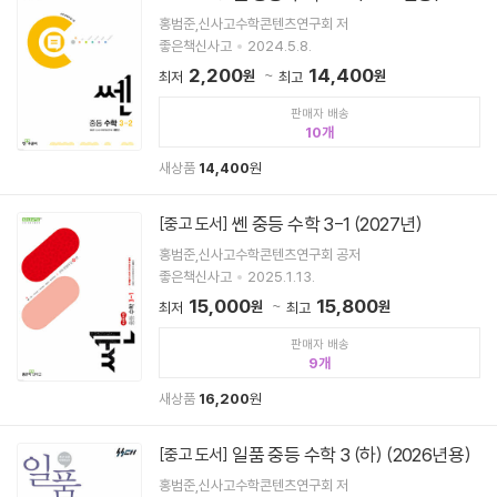
홍범준,신사고수학콘텐츠연구회 저
좋은책신사고
2024.5.8.
2,200
14,400
원
원
최저
최고
판매자 배송
10
새상품
14,400
원
쎈 중등 수학 3-1 (2027년)
[중고 도서]
홍범준,신사고수학콘텐츠연구회 공저
좋은책신사고
2025.1.13.
15,000
15,800
원
원
최저
최고
판매자 배송
9
새상품
16,200
원
일품 중등 수학 3 (하) (2026년용)
[중고 도서]
홍범준,신사고수학콘텐츠연구회 저