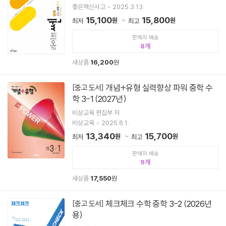
좋은책신사고
2025.3.13.
15,100
15,800
원
원
최저
최고
판매자 배송
8
새상품
16,200
원
개념+유형 실력향상 파워 중학 수
[중고 도서]
학 3-1 (2027년)
비상교육 편집부 저
비상교육
2025.6.1.
13,340
15,700
원
원
최저
최고
판매자 배송
9
새상품
17,550
원
체크체크 수학 중학 3-2 (2026년
[중고 도서]
용)