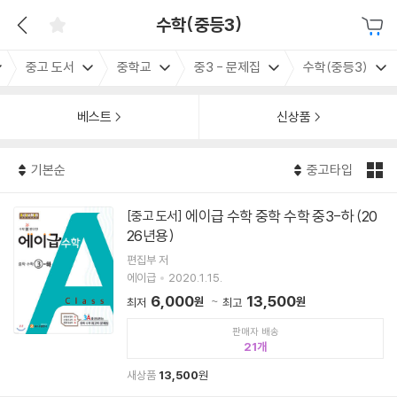
수학(중등3)
중고 도서
중학교
중3 - 문제집
수학(중등3)
베스트
신상품
기본순
중고타입
에이급 수학 중학 수학 중3-하 (20
[중고 도서]
26년용)
편집부 저
에이급
2020.1.15.
6,000
13,500
원
원
최저
최고
판매자 배송
21
새상품
13,500
원