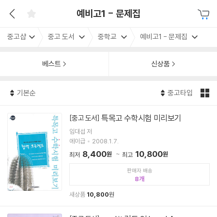
예비고1 - 문제집
중고샵
중고 도서
중학교
예비고1 - 문제집
베스트
신상품
기본순
중고타입
특목고 수학시험 미리보기
[중고 도서]
임대섭 저
에이급
2008.1.7.
8,400
10,800
원
원
최저
최고
판매자 배송
8
새상품
10,800
원