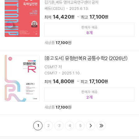
김기훈,쎄듀 영어교육연구센터 공저
쎄듀(CEDU)
2025.6.13.
14,420
17,100
원
원
최저
최고
판매자 배송
8
새상품
17,100
원
유형반복R 공통수학2 (2026년)
[중고 도서]
CSM17 저
CSM17
2025.1.10.
14,800
17,100
원
원
최저
최고
판매자 배송
2
새상품
17,100
원
1
2
3
4
5