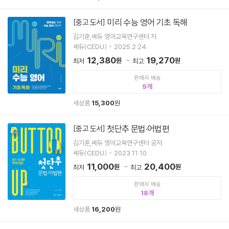
미리 수능 영어 기초 독해
[중고 도서]
김기훈,쎄듀 영어교육연구센터 저
쎄듀(CEDU)
2025.2.24.
12,380
19,270
원
원
최저
최고
판매자 배송
9
새상품
15,300
원
첫단추 문법·어법편
[중고 도서]
김기훈,쎄듀 영어교육연구센터 공저
쎄듀(CEDU)
2023.11.10.
11,000
20,400
원
원
최저
최고
판매자 배송
18
새상품
16,200
원