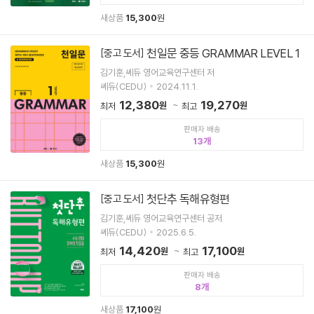
새상품
15,300
원
천일문 중등 GRAMMAR LEVEL 1
[중고 도서]
김기훈,쎄듀 영어교육연구센터 저
쎄듀(CEDU)
2024.11.1.
12,380
19,270
원
원
최저
최고
판매자 배송
13
새상품
15,300
원
첫단추 독해유형편
[중고 도서]
김기훈,쎄듀 영어교육연구센터 공저
쎄듀(CEDU)
2025.6.5.
14,420
17,100
원
원
최저
최고
판매자 배송
8
새상품
17,100
원