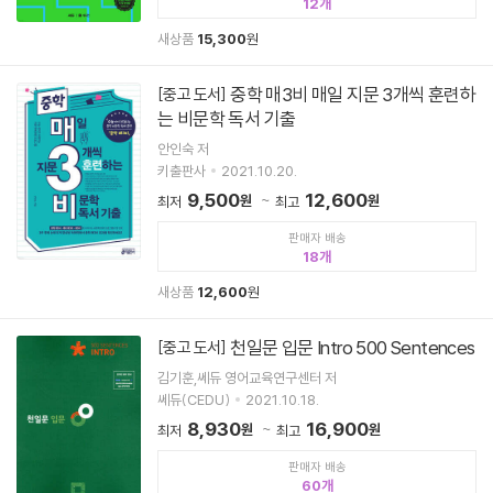
12
새상품
15,300
원
중학 매3비 매일 지문 3개씩 훈련하
[중고 도서]
는 비문학 독서 기출
안인숙 저
키출판사
2021.10.20.
9,500
12,600
원
원
최저
최고
판매자 배송
18
새상품
12,600
원
천일문 입문 Intro 500 Sentences
[중고 도서]
김기훈,쎄듀 영어교육연구센터 저
쎄듀(CEDU)
2021.10.18.
8,930
16,900
원
원
최저
최고
판매자 배송
60