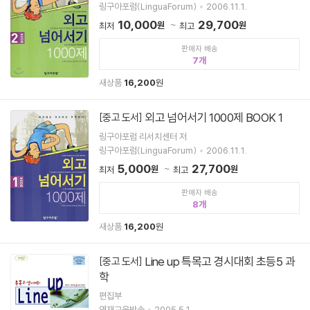
링구아포럼(LinguaForum)
2006.11.1.
10,000
29,700
원
원
최저
최고
판매자 배송
7
새상품
16,200
원
외고 넘어서기 1000제 BOOK 1
[중고 도서]
링구아포럼 리서치센터 저
링구아포럼(LinguaForum)
2006.11.1.
5,000
27,700
원
원
최저
최고
판매자 배송
8
새상품
16,200
원
Line up 특목고 경시대회 초등5 과
[중고 도서]
학
편집부
영재교육방송
2005.5.1.