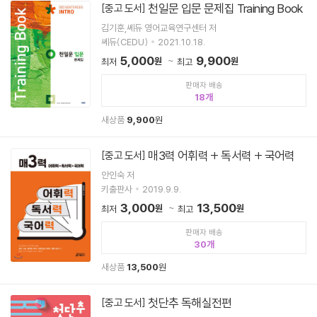
천일문 입문 문제집 Training Book
[중고 도서]
김기훈,쎄듀 영어교육연구센터 저
쎄듀(CEDU)
2021.10.18.
5,000
9,900
원
원
최저
최고
판매자 배송
18
새상품
9,900
원
매3력 어휘력 + 독서력 + 국어력
[중고 도서]
안인숙 저
키출판사
2019.9.9.
3,000
13,500
원
원
최저
최고
판매자 배송
30
새상품
13,500
원
첫단추 독해실전편
[중고 도서]