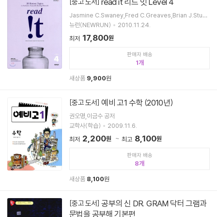
read it 리드 잇 Level 4
[중고 도서]
Jasmine C.Swaney,Fred C.Greaves,Brian J.Stuar
t,E2K 공저
뉴런(NEWRUN)
2010.11.24.
17,800
원
최저
판매자 배송
1
새상품
9,900
원
예비 고1 수학 (2010년)
[중고 도서]
권오명,이금수 공저
교학사(학습)
2009.11.6.
2,200
8,100
원
원
최저
최고
판매자 배송
8
새상품
8,100
원
공부의 신 DR. GRAM 닥터 그램과
[중고 도서]
문법을 공부해 기본편