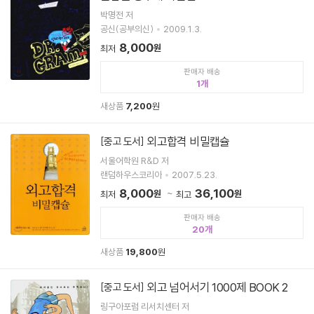
박명전 저
공신(공부의신)
2009.1.3.
8,000
원
최저
판매자 배송
1
새상품
7,200
원
외고합격 비밀캡슐
[중고 도서]
서울어학원 R&D 저
랜덤하우스코리아
2007.5.23.
8,000
36,100
원
원
최저
최고
판매자 배송
20
새상품
19,800
원
외고 넘어서기 1000제 BOOK 2
[중고 도서]
링구아포럼 리서치센터 저