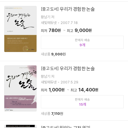
우리가 경험한 논술
[중고 도서]
황남기 저
새빛에듀넷
2007.7.18.
780
9,000
원
원
최저
최고
판매자 배송
9
새상품
9,000
원
우리가 경험한 논술
[중고 도서]
황남기 저
새빛에듀넷
2007.5.29.
1,000
14,400
원
원
최저
최고
판매자 배송
15
새상품
7,110
원
맛있는 고전 읽기
[중고 도서]