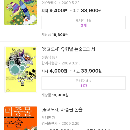
이슈투데이
2009.5.22.
9,400
33,900
원
원
최저
최고
판매자 배송
3
새상품
19,800
원
유형별 논술교과서
[중고 도서]
전홍식 등저
한겨레출판
2009.3.31.
4,000
33,900
원
원
최저
최고
판매자 배송
11
새상품
19,800
원
마중물 논술
[중고 도서]
오태민 저
경덕출판사
2009.2.25.