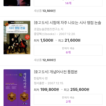
14
새상품
13,500
원
시험에 자주 나오는 시사 쟁점 논술
[중고 도서]
초암논술콘텐츠연구소 저
중앙북스(books)
2007.12.20.
1,500
21,600
원
원
최저
최고
판매자 배송
6
새상품
12,600
원
개념어사전 통합본
[중고 도서]
한림학사 편
청서출판
2007.12.15.
199,800
255,600
원
원
최저
최고
판매자 배송
2