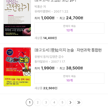
박홍순 저
유레카엠앤비
2007.1.22.
1,000
24,700
원
원
최저
최고
판매자 배송
12
새상품
14,400
원
理知 이지 논술 : 자연과학 통합편
[중고 도서]
유병석 등저/김영준 감수
동아일보사
2007.1.17.
1,990
38,500
원
원
최저
최고
판매자 배송
10
새상품
22,500
원
1
2
3
4
5