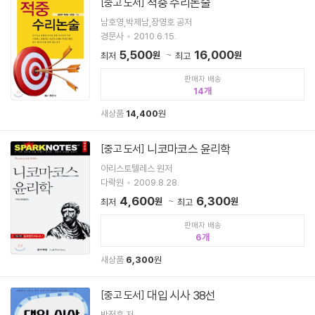
적중 수리논술
[중고 도서]
남호영,박제남,장영호 공저
경문사
2010.6.15.
5,500
16,000
원
원
최저
최고
판매자 배송
14
새상품
14,400
원
니코마코스 윤리학
[중고 도서]
아리스토텔레스 원저
다락원
2009.8.28.
4,600
6,300
원
원
최저
최고
판매자 배송
6
새상품
6,300
원
대입 시사 38선
[중고 도서]
박정훈 저