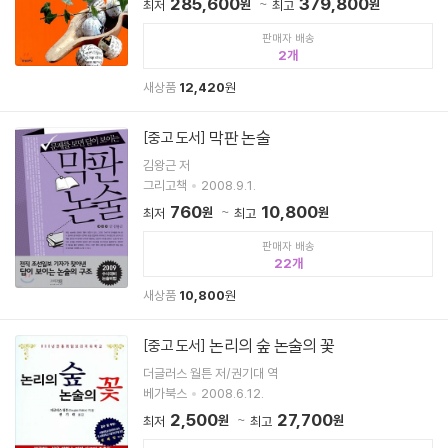
285,600
379,800
원
원
최저
최고
판매자 배송
2
새상품
12,420
원
막판 논술
[중고 도서]
김왕근 저
그리고책
2008.9.1.
760
10,800
원
원
최저
최고
판매자 배송
22
새상품
10,800
원
논리의 숲 논술의 꽃
[중고 도서]
더글러스 월튼 저/권기대 역
베가북스
2008.6.12.
2,500
27,700
원
원
최저
최고