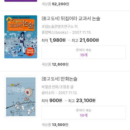
새상품
52,200
원
뒤집어라 교과서 논술
[중고 도서]
초암논술콘텐츠연구소 저
중앙북스(books)
2007.11.15.
1,980
21,600
원
원
최저
최고
판매자 배송
15
새상품
12,600
원
만화논술
[중고 도서]
박철권 만화/조장훈 글
숨비소리
2007.11.12.
900
23,100
원
원
최저
최고
판매자 배송
10
새상품
13,500
원