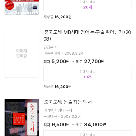
판매자 배송
20
새상품
16,200
원
MB시대 영어 논·구술 뛰어넘기 (20
[중고 도서]
08)
편집부 저
이슈투데이
2008.3.24.
5,200
27,700
원
원
최저
최고
판매자 배송
10
새상품
16,200
원
논술 잡는 백서
[중고 도서]
이기택,함영대 공저
눈과마음
2008.3.20.
9,500
34,000
원
원
최저
최고
판매자 배송