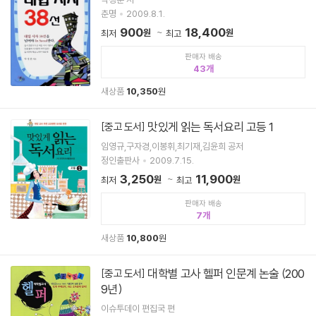
춘명
2009.8.1.
900
18,400
원
원
최저
최고
판매자 배송
43
새상품
10,350
원
맛있게 읽는 독서요리 고등 1
[중고 도서]
임영규,구자경,이봉휘,최기재,김윤희 공저
정인출판사
2009.7.15.
3,250
11,900
원
원
최저
최고
판매자 배송
7
새상품
10,800
원
대학별 고사 헬퍼 인문계 논술 (200
[중고 도서]
9년)
이슈투데이 편집국 편