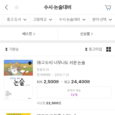
수시·논술대비
중고 도서
고등학교
수시·논술대비
분야 선택
베스트
신상품
기본순
중고타입
너무나도 쉬운 논술
[중고 도서]
한효석 저
한겨레에듀
2010.7.21.
2,500
24,400
원
원
최저
최고
판매자 배송
13
새상품
22,500
원