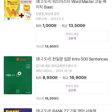
워드마스터 Word Master 고등 베
[중고 도서]
이직 Basic
전광훈,육상태 공저
이투스북
2023.5.2.
1,000
13,500
원
원
최저
최고
판매자 배송
28
새상품
13,500
원
천일문 입문 Intro 500 Sentences
[중고 도서]
김기훈,쎄듀 영어교육연구센터 저
쎄듀(CEDU)
2021.10.18.
8,930
16,900
원
원
최저
최고
판매자 배송
62
새상품
15,300
원
RANK 77 고등 영어 서술형
[중고 도서]