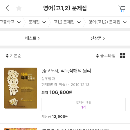
영어(고1,2) 문제집
고등학교
문제집
고1,2 문제집
영어(고1,2) 문제집
베스트
신상품
기본순
중고타입
직독직해의 원리
[중고 도서]
심우철 저
현재와미래(학습)
2010.12.13.
106,800
원
최저
판매자 배송
1
새상품
12,600
원