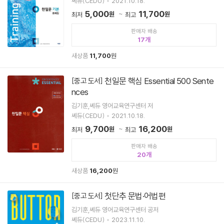
쎄듀(CEDU)
2021.10.18.
5,000
11,700
원
원
최저
최고
판매자 배송
17
새상품
11,700
원
천일문 핵심 Essential 500 Sente
[중고 도서]
nces
김기훈,쎄듀 영어교육연구센터 저
쎄듀(CEDU)
2021.10.18.
9,700
16,200
원
원
최저
최고
판매자 배송
20
새상품
16,200
원
첫단추 문법·어법편
[중고 도서]
김기훈,쎄듀 영어교육연구센터 공저
쎄듀(CEDU)
2023.11.10.