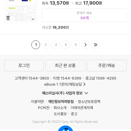
13,570
17,900
원
원
최저
최고
판매자 배송
30
새상품
16,200
원
1
2
3
4
5
로그인
최근 본 상품
주문/배송
고객센터 1544-3800
티켓 1544-6399
중고샵 1566-4295
eBook 1:1문의/채팅상담
예스이십사(주) 사업자 정보
이용약관
개인정보처리방침
청소년보호정책
PC버전
회사소개
거래처관계자께
도서홍보
광고
Copyright © YES24 Corp. All Rights Reserved.
MATOM10