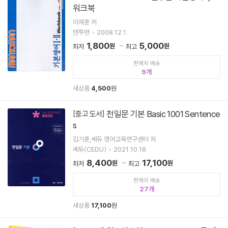
워크북
이재훈 저
맨투맨
2008.12.1.
1,800
5,000
원
원
최저
최고
판매자 배송
9
새상품
4,500
원
천일문 기본 Basic 1001 Sentence
[중고 도서]
s
김기훈,쎄듀 영어교육연구센터 저
쎄듀(CEDU)
2021.10.18.
8,400
17,100
원
원
최저
최고
판매자 배송
27
새상품
17,100
원