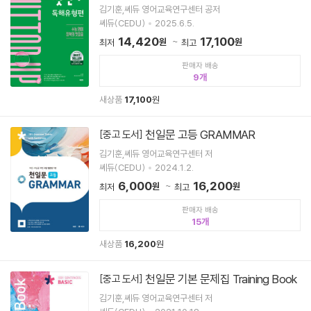
김기훈,쎄듀 영어교육연구센터 공저
쎄듀(CEDU)
2025.6.5.
14,420
17,100
원
원
최저
최고
판매자 배송
9
새상품
17,100
원
천일문 고등 GRAMMAR
[중고 도서]
김기훈,쎄듀 영어교육연구센터 저
쎄듀(CEDU)
2024.1.2.
6,000
16,200
원
원
최저
최고
판매자 배송
15
새상품
16,200
원
천일문 기본 문제집 Training Book
[중고 도서]
김기훈,쎄듀 영어교육연구센터 저