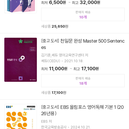
6,500
32,000
원
원
최저
최고
판매자 배송
10
새상품
25,650
원
천일문 완성 Master 500 Sentenc
[중고 도서]
es
김기훈,쎄듀 영어교육연구센터 저
쎄듀(CEDU)
2021.10.18.
11,000
17,100
원
원
최저
최고
판매자 배송
18
새상품
17,100
원
EBS 올림포스 영어독해 기본 1 (20
[중고 도서]
26년용)
EBS 저
한국교육방송공사
2024.10.21.