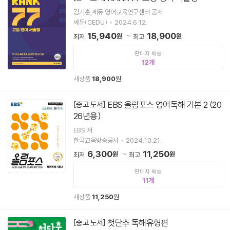
김기훈,쎄듀 영어교육연구센터 공저
쎄듀(CEDU)
2024.6.12.
15,940
18,900
원
원
최저
최고
판매자 배송
12
새상품
18,900
원
EBS 올림포스 영어독해 기본 2 (20
[중고 도서]
26년용)
EBS 저
한국교육방송공사
2024.10.21.
6,300
11,250
원
원
최저
최고
판매자 배송
11
새상품
11,250
원
첫단추 독해유형편
[중고 도서]