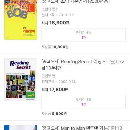
초밥 기본영어 (2020년용)
[중고 도서]
소원석 등저
천재교육
2010.11.9.
18,900
원
최저
판매자 배송
1
새상품
10,800
원
Reading Secret 리딩 시크릿 Lev
[중고 도서]
el 1 원리편
편집부 편
천재교육
2009.9.11.
17,800
원
최저
판매자 배송
1
새상품
9,900
원
Man to Man 맨투맨 기본영어 1,2
[중고 도서]