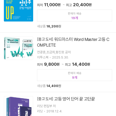
11,000
20,400
원
원
최저
최고
판매자 배송
19
새상품
16,200
원
워드마스터 Word Master 고등 C
[중고 도서]
OMPLETE
전광훈,조금희,황진호 공저
이투스북
2025.5.30.
9,800
14,400
원
원
최저
최고
판매자 배송
9
새상품
14,400
원
고등 영어 단어 끝 고단끝
[중고 도서]
리딧 편집부 저
리딧
2018.12.4.