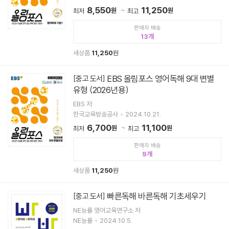
8,550
11,250
원
원
최저
최고
판매자 배송
13
새상품
11,250
원
EBS 올림포스 영어독해 9대 변별
[중고 도서]
유형 (2026년용)
EBS 저
한국교육방송공사
2024.10.21.
6,700
11,100
원
원
최저
최고
판매자 배송
9
새상품
11,250
원
빠른독해 바른독해 기초세우기
[중고 도서]
NE능률 영어교육연구소 저
NE능률
2024.10.5.