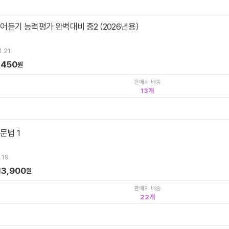
영어듣기 능력평가 완벽대비 중2 (2026년용)
.21.
,450
원
판매자 배송
13
문법 1
.19.
13,900
원
판매자 배송
22