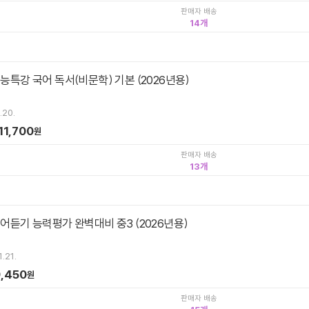
판매자 배송
14
수능특강 국어 독서(비문학) 기본 (2026년용)
.20.
11,700
원
판매자 배송
13
영어듣기 능력평가 완벽대비 중3 (2026년용)
.21.
,450
원
판매자 배송