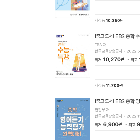
새상품
10,350
원
EBS 중학 
[중고 도서]
EBS 저
한국교육방송공사
2022.5
10,270
원
최저
최고
새상품
11,700
원
EBS 중학 
[중고 도서]
편집부 저
한국교육방송공사
2022.11
6,900
9
원
최저
최고