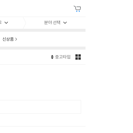
교
분야 선택
신상품
중고타입