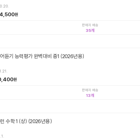
0.20.
4,500
원
판매자 배송
35
영어듣기 능력평가 완벽대비 중1 (2026년용)
.21.
0,400
원
판매자 배송
13
런 수학 1 (상) (2026년용)
.1.