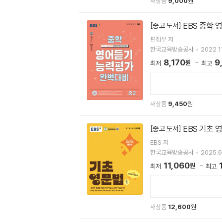
새상품
9,000
원
EBS 중학 
[중고 도서]
편집부 저
한국교육방송공사
2022.11
8,170
9
원
최저
최고
새상품
9,450
원
EBS 기초 영
[중고 도서]
EBS 저
한국교육방송공사
2025.6
11,060
원
최저
최고
새상품
12,600
원