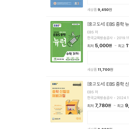
새상품
9,450
원
EBS 중학 뉴
[중고 도서]
EBS 저
한국교육방송공사
2019.11
5,000
1
원
최저
최고
새상품
11,700
원
EBS 중학 
[중고 도서]
EBS 저
한국교육방송공사
2024.11
7,780
9
원
최저
최고