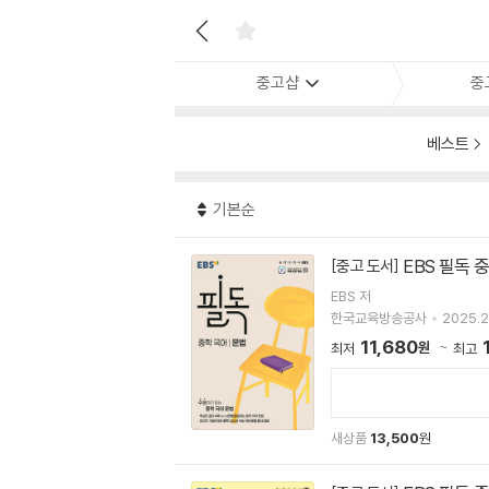
중고샵
중
베스트
기본순
EBS 필독 
[중고 도서]
EBS 저
한국교육방송공사
2025.2
11,680
원
최저
최고
새상품
13,500
원