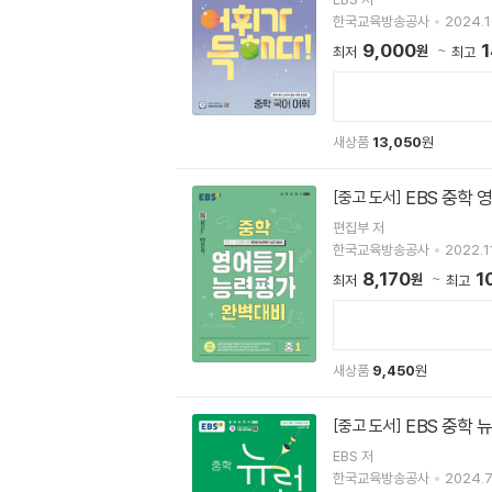
한국교육방송공사
2024.1
9,000
1
원
최저
최고
새상품
13,050
원
EBS 중학 
[중고 도서]
편집부 저
한국교육방송공사
2022.11
8,170
1
원
최저
최고
새상품
9,450
원
EBS 중학 뉴
[중고 도서]
EBS 저
한국교육방송공사
2024.7