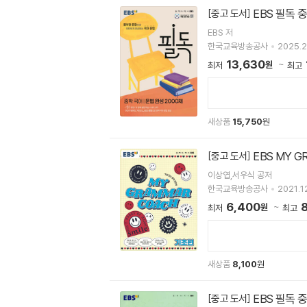
EBS 필독 중
[중고 도서]
EBS 저
한국교육방송공사
2025.2
13,630
원
최저
최고
새상품
15,750
원
EBS MY G
[중고 도서]
이상엽,서우식 공저
한국교육방송공사
2021.12
6,400
8
원
최저
최고
새상품
8,100
원
EBS 필독 중
[중고 도서]