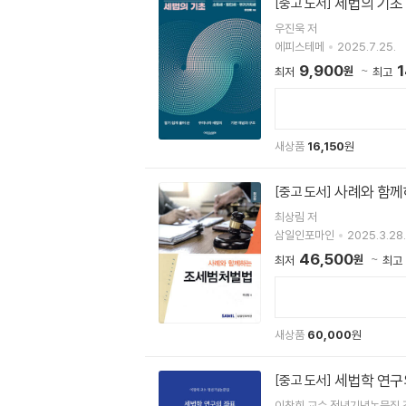
세법의 기초
[중고 도서]
우진욱 저
에피스테메
2025.7.25.
9,900
1
원
최저
최고
새상품
16,150
원
사례와 함께
[중고 도서]
최상림 저
삼일인포마인
2025.3.28.
46,500
원
최저
최고
새상품
60,000
원
세법학 연구의
[중고 도서]
이창희 교수 정년기념논문집 