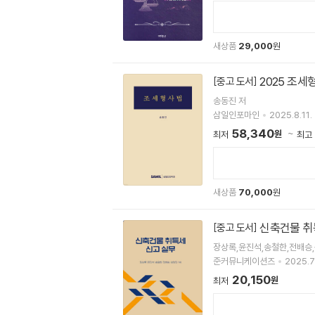
새상품
29,000
원
2025 조세
[중고 도서]
송동진 저
삼일인포마인
2025.8.11.
58,340
원
최저
최고
새상품
70,000
원
신축건물 취
[중고 도서]
장상록,윤진석,송철한,전배승
준커뮤니케이션즈
2025.7
20,150
원
최저