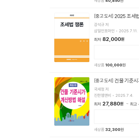
새상품
40,850
원
2025 조세
[중고 도서]
강석규 저
삼일인포마인
2025.7.11.
82,000
원
최저
새상품
100,000
원
건물 기준시
[중고 도서]
국세청 저
진한엠앤비
2025.7.4.
27,880
원
최저
최고
새상품
32,300
원