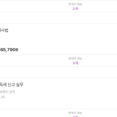
판매자 배송
2
형사법
65,790
원
판매자 배송
3
득세 신고 실무
,성창민 공저
.25.
판매자 배송