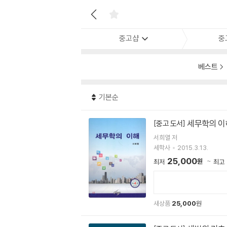
중고샵
중
베스트
기본순
세무학의 이
[중고 도서]
서희열 저
세학사
2015.3.13.
25,000
원
최저
최고
새상품
25,000
원