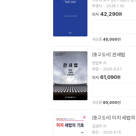
박영사
2026.1.16.
42,290
원
최저
새상품
45,000
원
관세법
[중고 도서]
편집부 저
해광
2025.9.27.
61,090
원
최저
새상품
65,000
원
이지 세법의
[중고 도서]
김경하 저
탐진
2025.9.15.