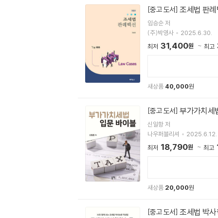
조세법 판례
[중고 도서]
임승순 저
(주)박영사
2025.6.30.
31,400
원
최저
최고
새상품
40,000
원
부가가치세법
[중고 도서]
신일항 저
나우퍼블리셔
2025.6.12.
18,790
원
최저
최고
새상품
20,000
원
조세법 박사
[중고 도서]