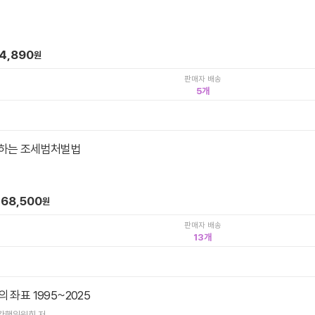
4,890
원
판매자 배송
5
하는 조세범처벌법
68,500
원
판매자 배송
13
 좌표 1995~2025
간행위원회 저