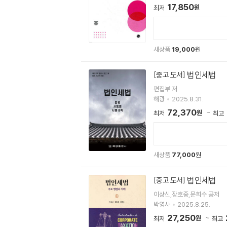
17,850
원
최저
새상품
19,000
원
법인세법
[중고 도서]
편집부 저
해광
2025.8.31.
72,370
원
최저
최고
새상품
77,000
원
법인세법
[중고 도서]
이상신,장호중,문희수 공저
박영사
2025.8.25.
27,250
원
최저
최고