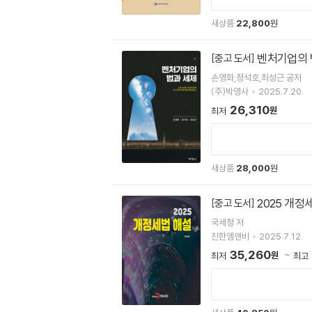
새상품
22,800
원
벤처기업의 
[중고 도서]
손영화,정석호,최성근 공저
(주)박영사
2025.7.20.
26,310
원
최저
새상품
28,000
원
2025 개정
[중고 도서]
국세청 저
진한엠앤비
2025.7.12.
35,260
원
최저
최고