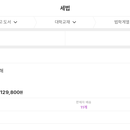
세법
고 도서
대학교재
법학계열
해
129,800
원
판매자 배송
11