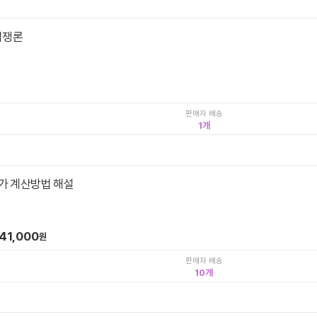
법쟁론
판매자 배송
1
가 계산방법 해설
41,000
원
판매자 배송
10