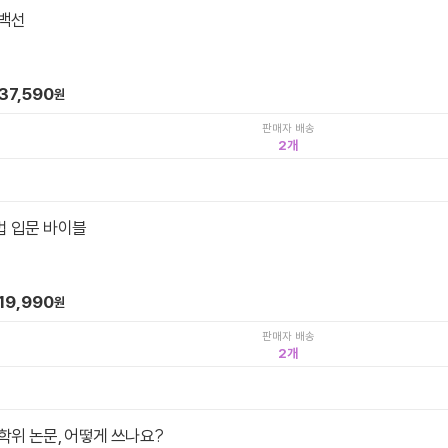
백선
37,590
원
판매자 배송
2
 입문 바이블
19,990
원
판매자 배송
2
학위 논문, 어떻게 쓰나요?