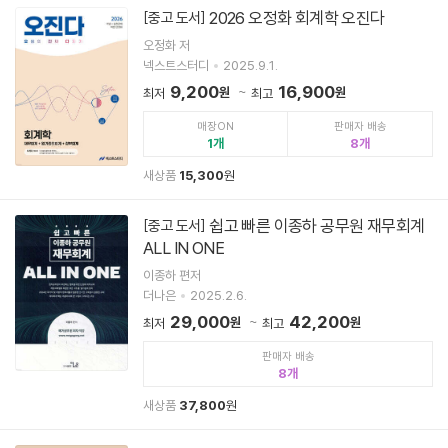
2026 오정화 회계학 오진다
[중고 도서]
오정화 저
넥스트스터디
2025.9.1.
9,200
16,900
원
원
최저
최고
매장ON
판매자 배송
1
8
새상품
15,300
원
쉽고 빠른 이종하 공무원 재무회계
[중고 도서]
ALL IN ONE
이종하 편저
더나은
2025.2.6.
29,000
42,200
원
원
최저
최고
판매자 배송
8
새상품
37,800
원