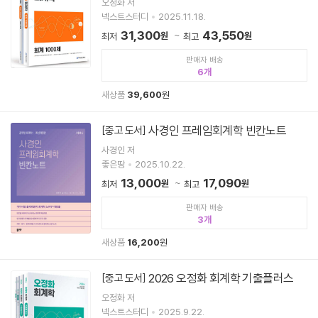
오정화 저
넥스트스터디
2025.11.18.
31,300
43,550
원
원
최저
최고
판매자 배송
6
새상품
39,600
원
사경인 프레임회계학 빈칸노트
[중고 도서]
사경인 저
좋은땅
2025.10.22.
13,000
17,090
원
원
최저
최고
판매자 배송
3
새상품
16,200
원
2026 오정화 회계학 기출플러스
[중고 도서]
오정화 저
넥스트스터디
2025.9.22.