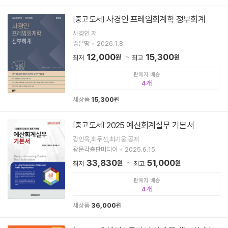
사경인 프레임회계학 정부회계
[중고 도서]
사경인 저
좋은땅
2026.1.8.
12,000
15,300
원
원
최저
최고
판매자 배송
4
새상품
15,300
원
2025 예산회계실무 기본서
[중고 도서]
강인옥,최두선,최기웅 공저
광문각출판미디어
2025.6.15.
33,830
51,000
원
원
최저
최고
판매자 배송
4
새상품
36,000
원