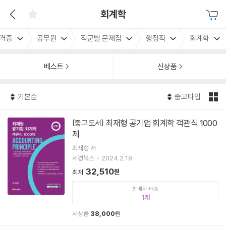
회계학
자격증
공무원
직군별 문제집
행정직
회계학
베스트
신상품
기본순
중고타입
최재형 공기업 회계학 객관식 1000
[중고 도서]
제
최재형 저
세경북스
2024.2.19.
32,510
원
최저
판매자 배송
1
새상품
38,000
원