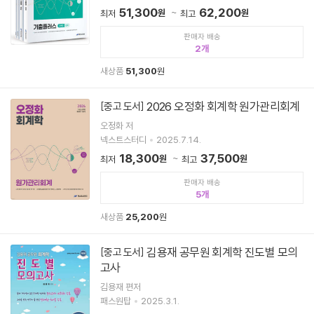
51,300
62,200
원
원
최저
최고
판매자 배송
2
새상품
51,300
원
2026 오정화 회계학 원가관리회계
[중고 도서]
오정화 저
넥스트스터디
2025.7.14.
18,300
37,500
원
원
최저
최고
판매자 배송
5
새상품
25,200
원
김용재 공무원 회계학 진도별 모의
[중고 도서]
고사
김용재 편저
패스원탑
2025.3.1.