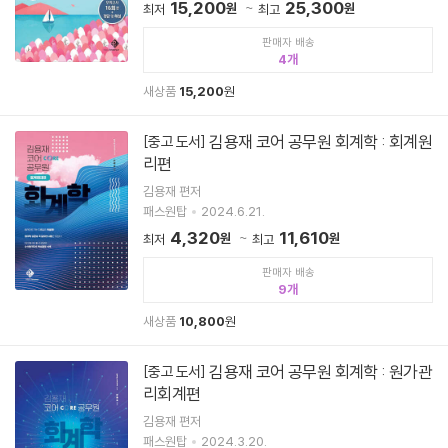
15,200
25,300
원
원
최저
최고
판매자 배송
4
새상품
15,200
원
김용재 코어 공무원 회계학 : 회계원
[중고 도서]
리편
김용재 편저
패스원탑
2024.6.21.
4,320
11,610
원
원
최저
최고
판매자 배송
9
새상품
10,800
원
김용재 코어 공무원 회계학 : 원가관
[중고 도서]
리회계편
김용재 편저
패스원탑
2024.3.20.