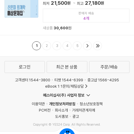
21,500
27,180
원
원
최저
최고
판매자 배송
4
새상품
30,600
원
1
2
3
4
5
로그인
최근 본 상품
주문/배송
고객센터 1544-3800
티켓 1544-6399
중고샵 1566-4295
eBook 1:1문의/채팅상담
예스이십사(주) 사업자 정보
이용약관
개인정보처리방침
청소년보호정책
PC버전
회사소개
거래처관계자께
도서홍보
광고
Copyright © YES24 Corp. All Rights Reserved.
MATOM2