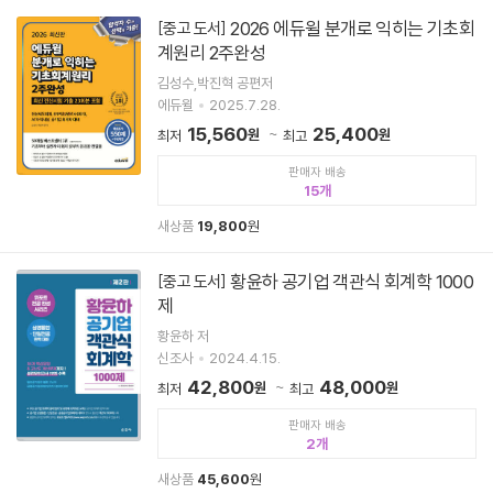
2026 에듀윌 분개로 익히는 기초회
[중고 도서]
계원리 2주완성
김성수,박진혁 공편저
에듀윌
2025.7.28.
15,560
25,400
원
원
최저
최고
판매자 배송
15
새상품
19,800
원
황윤하 공기업 객관식 회계학 1000
[중고 도서]
제
황윤하 저
신조사
2024.4.15.
42,800
48,000
원
원
최저
최고
판매자 배송
2
새상품
45,600
원