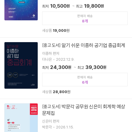
10,500
19,800
원
원
최저
최고
판매자 배송
8
새상품
19,000
원
알기 쉬운 이종하 공기업 중급회계
[중고 도서]
이종하 편저
더나은
2022.12.9.
24,300
39,300
원
원
최저
최고
판매자 배송
6
새상품
28,800
원
박문각 공무원 신은미 회계학 예상
[중고 도서]
문제집
신은미 편저
박문각
2026.1.15.