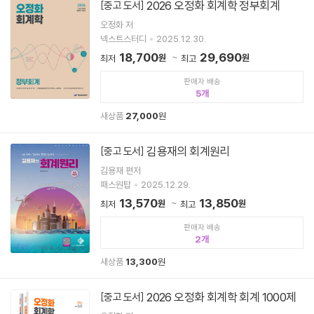
2026 오정화 회계학 정부회계
[중고 도서]
오정화 저
넥스트스터디
2025.12.30.
18,700
29,690
원
원
최저
최고
판매자 배송
5
새상품
27,000
원
김용재의 회계원리
[중고 도서]
김용재 편저
패스원탑
2025.12.29.
13,570
13,850
원
원
최저
최고
판매자 배송
2
새상품
13,300
원
2026 오정화 회계학 회계 1000제
[중고 도서]