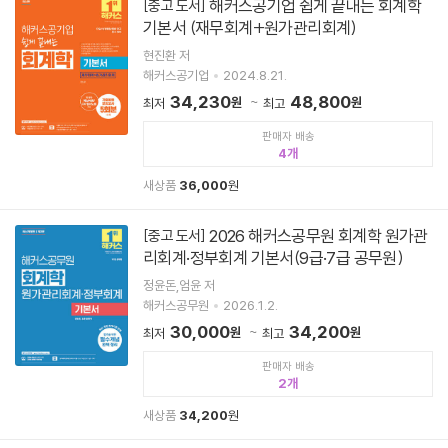
해커스공기업 쉽게 끝내는 회계학
[중고 도서]
기본서 (재무회계+원가관리회계)
현진환 저
해커스공기업
2024.8.21.
34,230
48,800
원
원
최저
최고
판매자 배송
4
새상품
36,000
원
2026 해커스공무원 회계학 원가관
[중고 도서]
리회계·정부회계 기본서(9급·7급 공무원)
정윤돈,엄윤 저
해커스공무원
2026.1.2.
30,000
34,200
원
원
최저
최고
판매자 배송
2
새상품
34,200
원