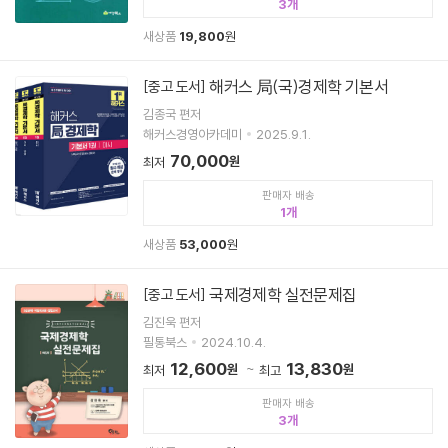
3
새상품
19,800
원
해커스 局(국)경제학 기본서
[중고 도서]
김종국 편저
해커스경영아카데미
2025.9.1.
70,000
원
최저
판매자 배송
1
새상품
53,000
원
국제경제학 실전문제집
[중고 도서]
김진욱 편저
필통북스
2024.10.4.
12,600
13,830
원
원
최저
최고
판매자 배송
3