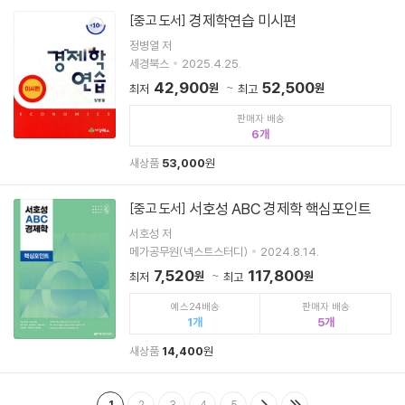
경제학연습 미시편
[중고 도서]
정병열 저
세경북스
2025.4.25.
42,900
52,500
원
원
최저
최고
판매자 배송
6
새상품
53,000
원
서호성 ABC 경제학 핵심포인트
[중고 도서]
서호성 저
메가공무원(넥스트스터디)
2024.8.14.
7,520
117,800
원
원
최저
최고
예스24배송
판매자 배송
1
5
새상품
14,400
원
1
2
3
4
5