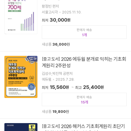
황정빈 편저
서울고시각
2025.11.10.
30,000
원
최저
판매자 배송
1
새상품
36,000
원
2026 에듀윌 분개로 익히는 기초회
[중고 도서]
계원리 2주완성
김성수,박진혁 공편저
에듀윌
2025.7.28.
15,560
25,400
원
원
최저
최고
판매자 배송
15
새상품
19,800
원
2026 해커스 기초회계원리 초단기
[중고 도서]