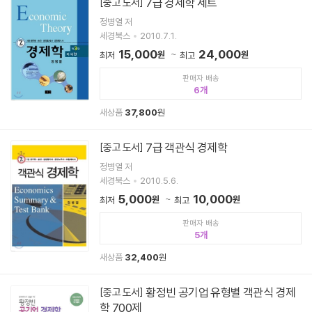
7급 경제학 세트
[중고 도서]
정병열 저
세경북스
2010.7.1.
15,000
24,000
원
원
최저
최고
판매자 배송
6
새상품
37,800
원
7급 객관식 경제학
[중고 도서]
정병열 저
세경북스
2010.5.6.
5,000
10,000
원
원
최저
최고
판매자 배송
5
새상품
32,400
원
황정빈 공기업 유형별 객관식 경제
[중고 도서]
학 700제