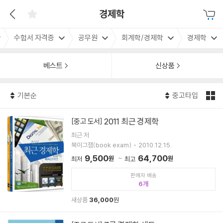
경제학
수험서 자격증
공무원
회계학/경제학
경제학
베스트
신상품
기본순
중고타입
2011 최근 경제학
[중고 도서]
최근 저
북이그잼(book exam)
2010.12.15.
9,500
64,700
원
원
최저
최고
판매자 배송
6
새상품
36,000
원