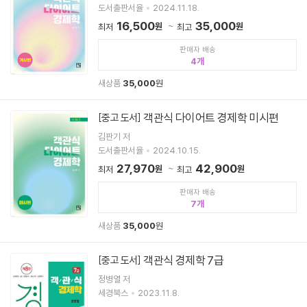
도서출판서율
2024.11.18.
16,500
35,000
원
원
최저
최고
판매자 배송
4
새상품
35,000
원
객관식 다이어트 경제학 미시편
[중고 도서]
김판기 저
도서출판서율
2024.10.15.
27,970
42,900
원
원
최저
최고
판매자 배송
7
새상품
35,000
원
객관식 경제학 7급
[중고 도서]
정병열 저
세경북스
2023.11.8.