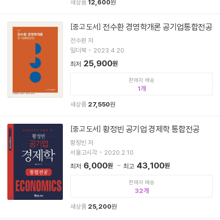
새상품
12,600
원
전수환 경영학개론 공기업통합전공
[중고 도서]
전수환 저
밀더북
2023.4.20.
25,900
원
최저
판매자 배송
1
새상품
27,550
원
황정빈 공기업 경제학 통합전공
[중고 도서]
황정빈 저
서울고시각
2020.2.10.
6,000
43,100
원
원
최저
최고
판매자 배송
32
새상품
25,200
원