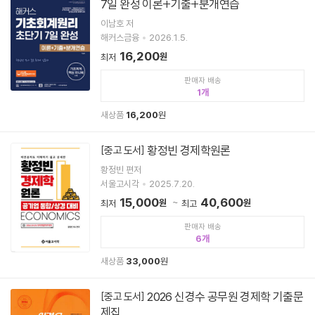
7일 완성 이론+기출+분개연습
이남호 저
해커스금융
2026.1.5.
16,200
원
최저
판매자 배송
1
새상품
16,200
원
황정빈 경제학원론
[중고 도서]
황정빈 편저
서울고시각
2025.7.20.
15,000
40,600
원
원
최저
최고
판매자 배송
6
새상품
33,000
원
2026 신경수 공무원 경제학 기출문
[중고 도서]
제집