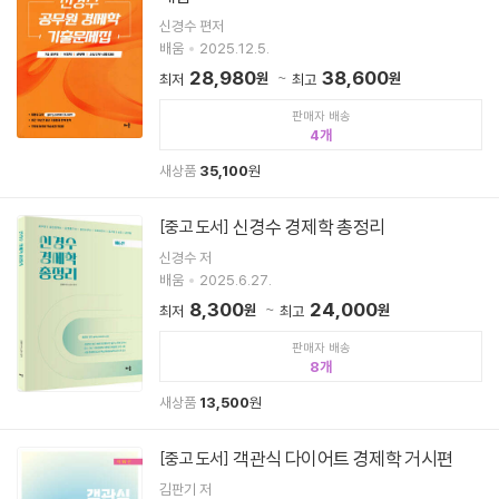
신경수 편저
배움
2025.12.5.
28,980
38,600
원
원
최저
최고
판매자 배송
4
새상품
35,100
원
신경수 경제학 총정리
[중고 도서]
신경수 저
배움
2025.6.27.
8,300
24,000
원
원
최저
최고
판매자 배송
8
새상품
13,500
원
객관식 다이어트 경제학 거시편
[중고 도서]
김판기 저