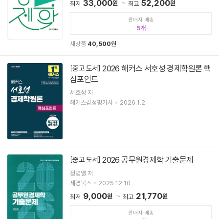
33,000
52,200
원
원
최저
최고
판매자 배송
5
새상품
40,500
원
2026 해커스 서호성 경제학원론 핵
[중고 도서]
심포인트
서호성 저
해커스감정평가사
2026.1.2.
2026 공무원경제학 기출문제
[중고 도서]
정병열 저
세경북스
2025.12.10.
9,000
21,770
원
원
최저
최고
판매자 배송