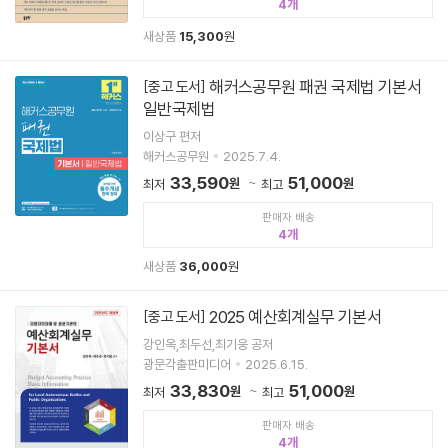
4
새상품
15,300
원
해커스공무원 패권 국제법 기본서
[중고 도서]
일반국제법
이상구 편저
해커스공무원
2025.7.4.
33,590
51,000
원
원
최저
최고
판매자 배송
4
새상품
36,000
원
2025 예산회계실무 기본서
[중고 도서]
강인옥,최두선,최기웅 공저
광문각출판미디어
2025.6.15.
33,830
51,000
원
원
최저
최고
판매자 배송
4