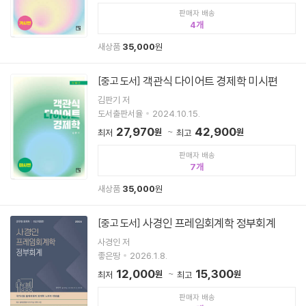
판매자 배송
4
새상품
35,000
원
객관식 다이어트 경제학 미시편
[중고 도서]
김판기 저
도서출판서율
2024.10.15.
27,970
42,900
원
원
최저
최고
판매자 배송
7
새상품
35,000
원
사경인 프레임회계학 정부회계
[중고 도서]
사경인 저
좋은땅
2026.1.8.
12,000
15,300
원
원
최저
최고
판매자 배송