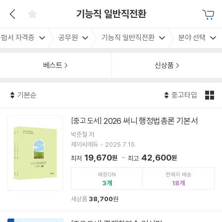
기능직 일반직전환
수험서 자격증
공무원
기능직 일반직전환
분야 선택
베스트
신상품
기본순
중고타입
2026 써니 행정법총론 기본서
[중고 도서]
박준철 저
제이씨에듀
2025.7.15.
19,670
42,600
원
원
최저
최고
매장ON
판매자 배송
3
18
새상품
38,700
원