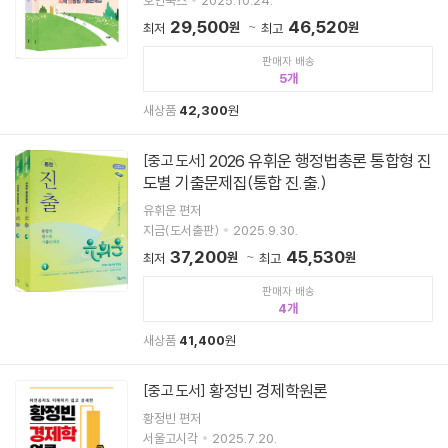
29,500
46,520
원
원
최저
최고
판매자 배송
5
새상품
42,300
원
2026 유휘운 행정법총론 통합형 진
[중고 도서]
도별 기출문제집(통합 진.출.)
유휘운 편저
지금(도서출판)
2025.9.30.
37,200
45,530
원
원
최저
최고
판매자 배송
4
새상품
41,400
원
황정빈 경제학원론
[중고 도서]
황정빈 편저
서울고시각
2025.7.20.