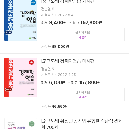
경제학연습 거시편
[중고 도서]
정병열 저
세경북스
2022.5.4.
9,400
157,800
원
원
최저
최고
판매자 배송
42
새상품
49,000
원
경제학연습 미시편
[중고 도서]
정병열 저
세경북스
2022.4.25.
6,100
157,800
원
원
최저
최고
판매자 배송
48
새상품
46,550
원
황정빈 공기업 유형별 객관식 경제
[중고 도서]
학 700제