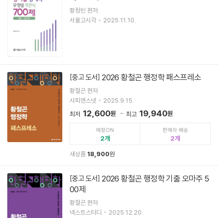
황정빈 편저
서울고시각
2025.11.10.
2026 황철곤 행정학 패스프레소
[중고 도서]
황철곤 편저
사피엔스넷
2025.9.15.
12,600
19,940
원
원
최저
최고
매장ON
판매자 배송
2
2
새상품
18,900
원
2026 황철곤 행정학 기출 오마주 5
[중고 도서]
00제
황철곤 편저
넥스트스터디
2025.12.20.