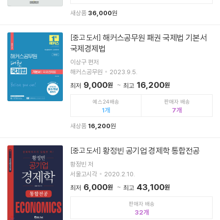
새상품
36,000
원
해커스공무원 패권 국제법 기본서
[중고 도서]
국제경제법
이상구 편저
해커스공무원
2023.9.5.
9,000
16,200
원
원
최저
최고
예스24배송
판매자 배송
1
7
새상품
16,200
원
황정빈 공기업 경제학 통합전공
[중고 도서]
황정빈 저
서울고시각
2020.2.10.
6,000
43,100
원
원
최저
최고
판매자 배송
32