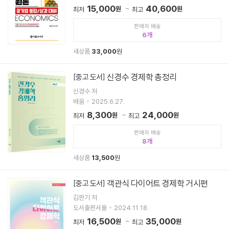
15,000
40,600
원
원
최저
최고
판매자 배송
6
새상품
33,000
원
신경수 경제학 총정리
[중고 도서]
신경수 저
배움
2025.6.27.
8,300
24,000
원
원
최저
최고
판매자 배송
8
새상품
13,500
원
객관식 다이어트 경제학 거시편
[중고 도서]
김판기 저
도서출판서율
2024.11.18.
16,500
35,000
원
원
최저
최고