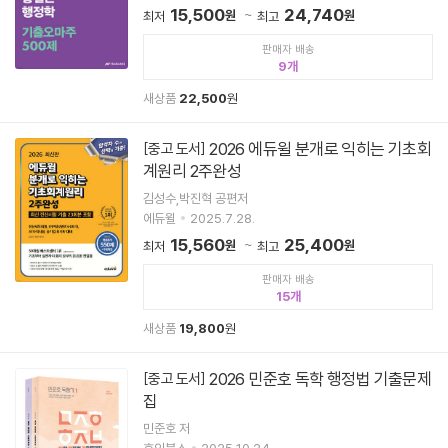
15,500
24,740
원
원
최저
최고
판매자 배송
9
새상품
22,500
원
2026 에듀윌 분개로 익히는 기초회
[중고 도서]
계원리 2주완성
김성수,박진혁 공편저
에듀윌
2025.7.28.
15,560
25,400
원
원
최저
최고
판매자 배송
15
새상품
19,800
원
2026 민준호 독학 행정법 기출문제
[중고 도서]
집
민준호 저
호인북스
2025.10.24.