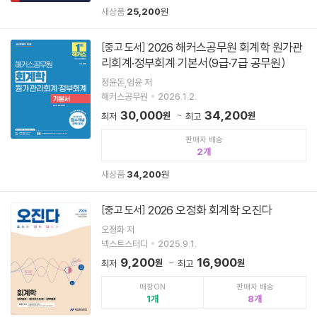
새상품
25,200
원
2026 해커스공무원 회계학 원가관
[중고 도서]
리회계·정부회계 기본서(9급·7급 공무원)
정윤돈,엄윤 저
해커스공무원
2026.1.2.
30,000
34,200
원
원
최저
최고
판매자 배송
2
새상품
34,200
원
2026 오정화 회계학 오진다
[중고 도서]
오정화 저
넥스트스터디
2025.9.1.
9,200
16,900
원
원
최저
최고
매장ON
판매자 배송
1
8