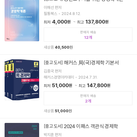
이해선 편저
필통북스
2024.8.12.
4,000
137,800
원
원
최저
최고
판매자 배송
12
새상품
40,500
원
해커스 局(국)경제학 기본서
[중고 도서]
김종국 편저
해커스경영아카데미
2024.7.31.
51,000
147,800
원
원
최저
최고
판매자 배송
2
새상품
51,000
원
2024 이패스 객관식 경제학
[중고 도서]
박지훈 편저