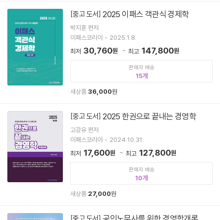
2025 이패스 객관식 경제학
[중고 도서]
박지훈 편저
이패스코리아
2025.1.8.
30,760
147,800
원
원
최저
최고
판매자 배송
15
새상품
36,000
원
2025 한권으로 끝내는 경영학
[중고 도서]
고강유 편저
이패스코리아
2024.10.31.
17,600
127,800
원
원
최저
최고
판매자 배송
10
새상품
27,000
원
공인노무사를 위한 경영학개론
[중고 도서]