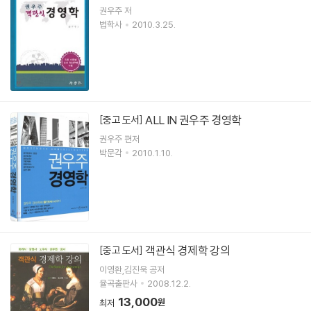
권우주 저
법학사
2010.3.25.
ALL IN 권우주 경영학
[중고 도서]
권우주 편저
박문각
2010.1.10.
객관식 경제학 강의
[중고 도서]
이영환,김진욱 공저
율곡출판사
2008.12.2.
13,000
원
최저