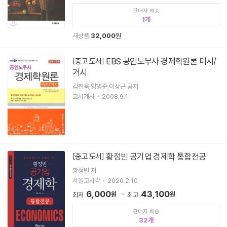
판매자 배송
1
새상품
32,000
원
EBS 공인노무사 경제학원론 미시/
[중고 도서]
거시
김진욱,양영준,이상근 공저
고시계사
2008.9.1.
황정빈 공기업 경제학 통합전공
[중고 도서]
황정빈 저
서울고시각
2020.2.10.
6,000
43,100
원
원
최저
최고
판매자 배송
32