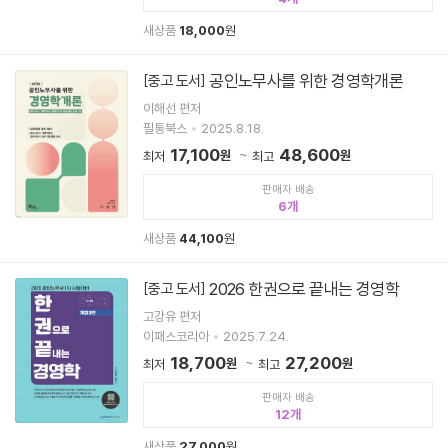
새상품
18,000
원
공인노무사를 위한 경영학개론
[중고 도서]
이해선 편저
필통북스
2025.8.18.
17,100
48,600
원
원
최저
최고
판매자 배송
6
새상품
44,100
원
2026 한권으로 끝내는 경영학
[중고 도서]
고강유 편저
이패스코리아
2025.7.24.
18,700
27,200
원
원
최저
최고
판매자 배송
12
새상품
27,000
원