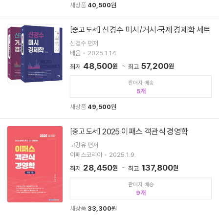
새상품
40,500
원
신경수 미시/거시·국제 경제학 세트
[중고 도서]
신경수 편저
배움
2025.1.14.
48,500
57,200
원
원
최저
최고
판매자 배송
5
새상품
49,500
원
2025 이패스 객관식 경영학
[중고 도서]
고강유 편저
이패스코리아
2025.1.9.
28,450
137,800
원
원
최저
최고
판매자 배송
9
새상품
33,300
원