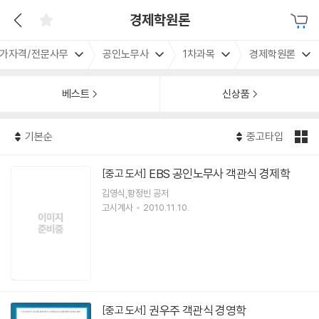
경제학원론
가자격/전문사무
공인노무사
1차과목
경제학원론
베스트
신상품
기본순
중고타입
EBS 공인노무사 객관식 경제학
[중고 도서]
김영식,황정빈 공저
고시계사
2010.11.10.
권우주 객관식 경영학
[중고 도서]