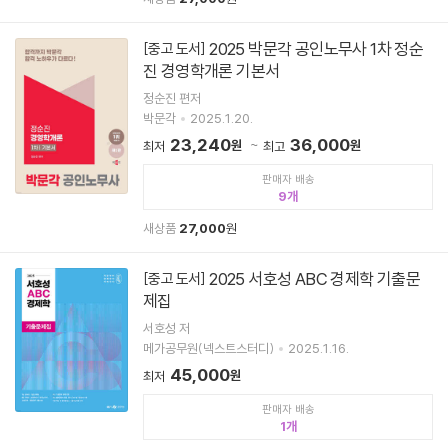
2025 박문각 공인노무사 1차 정순
[중고 도서]
진 경영학개론 기본서
정순진 편저
박문각
2025.1.20.
23,240
36,000
원
원
최저
최고
판매자 배송
9
새상품
27,000
원
2025 서호성 ABC 경제학 기출문
[중고 도서]
제집
서호성 저
메가공무원(넥스트스터디)
2025.1.16.
45,000
원
최저
판매자 배송
1