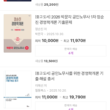
새상품
25,200
원
2026 박문각 공인노무사 1차 정순
[중고 도서]
진 경영학개론 기출문제
정순진 저
박문각
2025.10.30.
10,000
11,970
원
원
최저
최고
판매자 배송
4
새상품
13,500
원
공인노무사를 위한 경영학개론 기
[중고 도서]
출·해설 총서
이해선 저
필통북스
2025.10.20.
11,000
19,790
원
원
최저
최고
판매자 배송
4