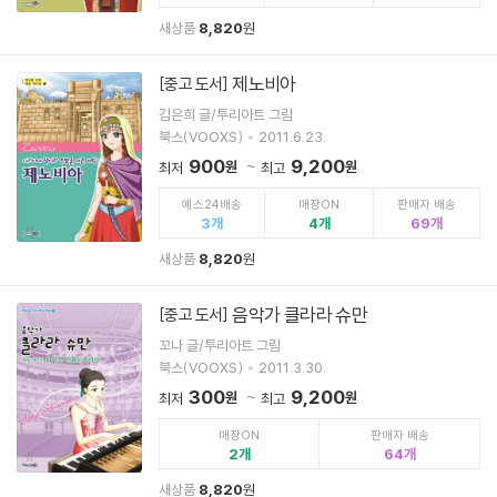
새상품
8,820
원
제노비아
[중고 도서]
김은희 글/투리아트 그림
북스(VOOXS)
2011.6.23.
900
9,200
원
원
최저
최고
예스24배송
매장ON
판매자 배송
3
4
69
새상품
8,820
원
음악가 클라라 슈만
[중고 도서]
꼬나 글/투리아트 그림
북스(VOOXS)
2011.3.30.
300
9,200
원
원
최저
최고
매장ON
판매자 배송
2
64
새상품
8,820
원