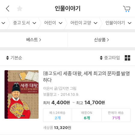
인물이야기
중고 도서
어린이
어린이 교양
인물이야기
베스트
신상품
기본순
중고타입
세종 대왕, 세계 최고의 문자를 발명
[중고 도서]
하다
이은서 글/김지연 그림
보물창고
2014.10.9.
4,400
14,700
원
원
최저
최고
예스24배송
매장ON
판매자 배송
2
6
71
새상품
13,320
원