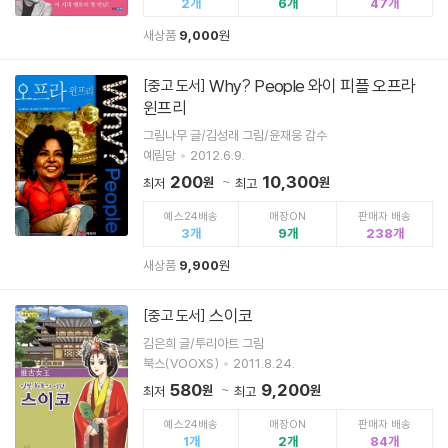
2
6
47
새상품
9,000
원
Why? People 와이 피플 오프라
[중고 도서]
윈프리
그림나무 글/김성래 그림/윤재웅 감수
예림당
2012.6.9.
200
10,300
원
원
최저
최고
예스24배송
매장ON
판매자 배송
3
9
238
새상품
9,900
원
스이코
[중고 도서]
김은희 글/투리아트 그림
북스(VOOXS)
2011.8.24.
580
9,200
원
원
최저
최고
예스24배송
매장ON
판매자 배송
1
2
84