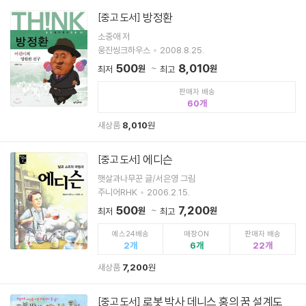
방정환
[중고 도서]
소중애 저
웅진씽크하우스
2008.8.25.
500
8,010
원
원
최저
최고
판매자 배송
60
새상품
8,010
원
에디슨
[중고 도서]
햇살과나무꾼 글/서은영 그림
주니어RHK
2006.2.15.
500
7,200
원
원
최저
최고
예스24배송
매장ON
판매자 배송
2
6
22
새상품
7,200
원
로봇 박사 데니스 홍의 꿈 설계도
[중고 도서]