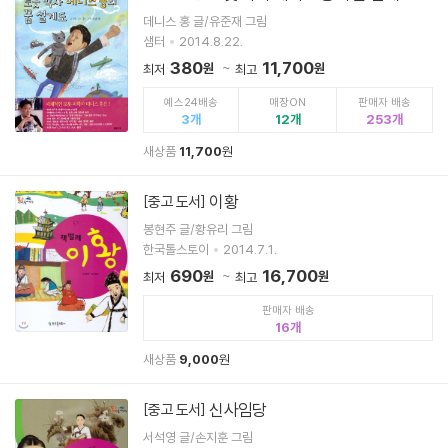
데니스 홍 글/유준재 그림
샘터
2014.8.22.
380
11,700
원
원
최저
최고
예스24배송
매장ON
판매자 배송
3
12
253
새상품
11,700
원
이황
[중고 도서]
봉현주 글/황유리 그림
한국톨스토이
2014.7.1.
690
16,700
원
원
최저
최고
판매자 배송
16
새상품
9,000
원
신사임당
[중고 도서]
서석영 글/손지훈 그림