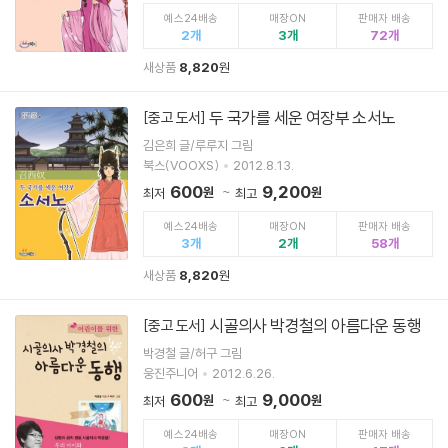
예스24배송
매장ON
판매자 배송
2
3
72
새상품
8,820
원
두 국가를 세운 여장부 소서노
[중고 도서]
김은희 글/루루지 그림
북스(VOOXS)
2012.8.13.
600
9,200
원
원
최저
최고
예스24배송
매장ON
판매자 배송
3
2
58
새상품
8,820
원
시골의사 박경철의 아름다운 동행
[중고 도서]
박경철 글/허구 그림
웅진주니어
2012.6.26.
600
9,000
원
원
최저
최고
예스24배송
매장ON
판매자 배송