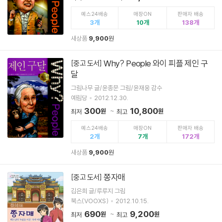
예스24배송
매장ON
판매자 배송
3
10
138
새상품
9,900
원
Why? People 와이 피플 제인 구
[중고 도서]
달
그림나무 글/윤종문 그림/윤재웅 감수
예림당
2012.12.30.
300
10,800
원
원
최저
최고
예스24배송
매장ON
판매자 배송
2
7
172
새상품
9,900
원
쫑자매
[중고 도서]
김은희 글/루루지 그림
북스(VOOXS)
2012.10.15.
690
9,200
원
원
최저
최고