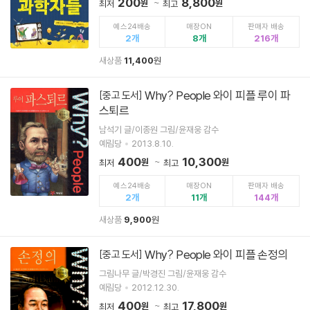
200
8,800
원
원
최저
최고
예스24배송
매장ON
판매자 배송
2
8
216
새상품
11,400
원
Why? People 와이 피플 루이 파
[중고 도서]
스퇴르
남석기 글/이종원 그림/윤재웅 감수
예림당
2013.8.10.
400
10,300
원
원
최저
최고
예스24배송
매장ON
판매자 배송
2
11
144
새상품
9,900
원
Why? People 와이 피플 손정의
[중고 도서]
그림나무 글/박경진 그림/윤재웅 감수
예림당
2012.12.30.
400
17,800
원
원
최저
최고