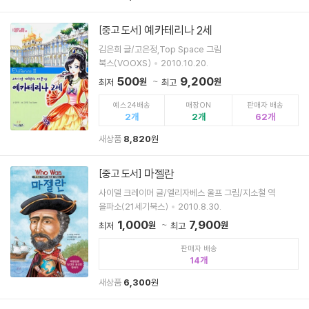
예카테리나 2세
[중고 도서]
김은희 글/고은정,Top Space 그림
북스(VOOXS)
2010.10.20.
500
9,200
원
원
최저
최고
예스24배송
매장ON
판매자 배송
2
2
62
새상품
8,820
원
마젤란
[중고 도서]
사이델 크레이머 글/엘리자베스 울프 그림/지소철 역
을파소(21세기북스)
2010.8.30.
1,000
7,900
원
원
최저
최고
판매자 배송
14
새상품
6,300
원