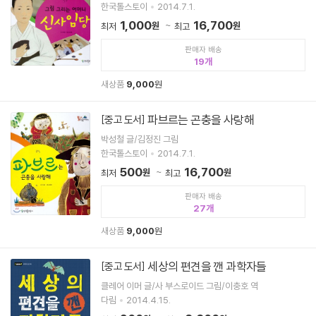
한국톨스토이
2014.7.1.
1,000
16,700
원
원
최저
최고
판매자 배송
19
새상품
9,000
원
파브르는 곤충을 사랑해
[중고 도서]
박성철 글/김정진 그림
한국톨스토이
2014.7.1.
500
16,700
원
원
최저
최고
판매자 배송
27
새상품
9,000
원
세상의 편견을 깬 과학자들
[중고 도서]
클레어 이머 글/사 부스로이드 그림/이충호 역
다림
2014.4.15.