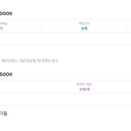
,000
원
4배송
매장ON
6
 페르난데스 그림/김상일 역/강명순 감수
,500
원
판매자 배송
316
이들