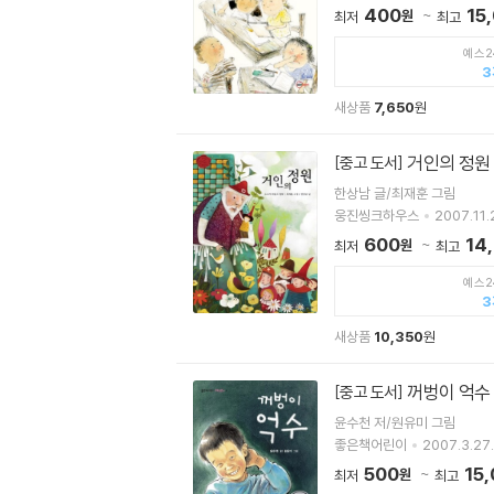
400
15
원
최저
최고
예스2
3
새상품
7,650
원
거인의 정원
[중고 도서]
한상남 글/최재훈 그림
웅진씽크하우스
2007.11.
600
14
원
최저
최고
예스2
3
새상품
10,350
원
꺼벙이 억수
[중고 도서]
윤수천 저/원유미 그림
좋은책어린이
2007.3.27.
500
15
원
최저
최고