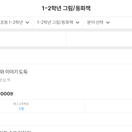
1-2학년 그림/동화책
초등 1-2학년
1-2학년 그림/동화책
분야 선택
우와 이야기 도둑
순섭 역
,000
원
예스24배송
1