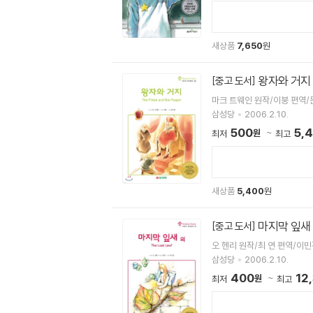
새상품
7,650
원
왕자와 거지
[중고 도서]
마크 트웨인 원작/이붕 편역/
삼성당
2006.2.10.
500
5,
원
최저
최고
새상품
5,400
원
마지막 잎새
[중고 도서]
오 헨리 원작/최 연 편역/이민
삼성당
2006.2.10.
400
12
원
최저
최고