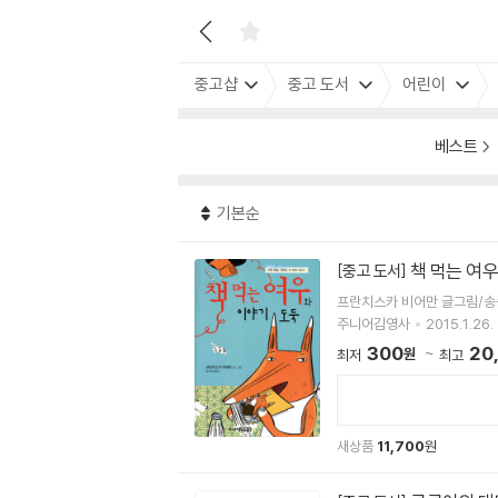
중고샵
중고 도서
어린이
베스트
기본순
책 먹는 여
[중고 도서]
프란치스카 비어만 글그림/송
주니어김영사
2015.1.26.
300
20
원
최저
최고
새상품
11,700
원