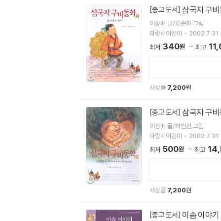
삼국지 구비
[중고 도서]
이상배 글/류준화 그림
파랑새어린이
2002.7.31.
340
11
원
최저
최고
새상품
7,200
원
삼국지 구비
[중고 도서]
이상배 글/하인선 그림
파랑새어린이
2002.7.31.
500
14
원
최저
최고
새상품
7,200
원
이솝 이야기
[중고 도서]