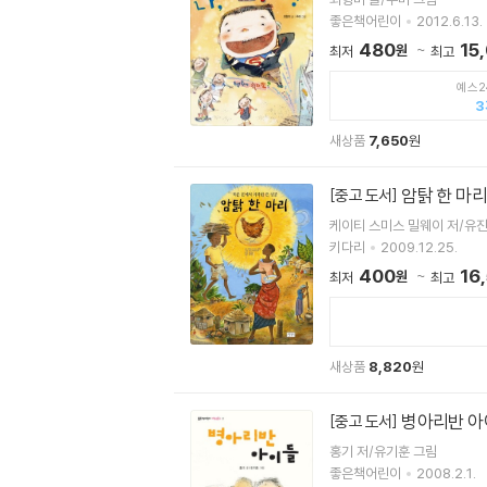
좋은책어린이
2012.6.13.
480
15
원
최저
최고
예스2
3
새상품
7,650
원
암탉 한 마리
[중고 도서]
케이티 스미스 밀웨이 저/유진
키다리
2009.12.25.
400
16
원
최저
최고
새상품
8,820
원
병아리반 아
[중고 도서]
홍기 저/유기훈 그림
좋은책어린이
2008.2.1.