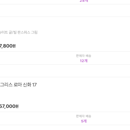
28
 슈미트 글/빌 판스워스 그림
7,800
원
판매자 배송
12
그리스 로마 신화 17
57,000
원
판매자 배송
5