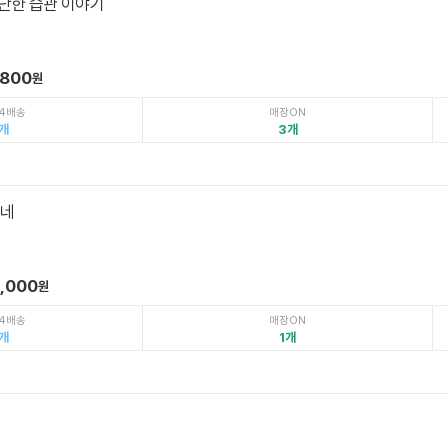
단한 습관 이야기
,800
원
4배송
매장ON
3
동네
5,000
원
4배송
매장ON
1