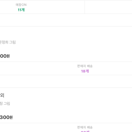
매장ON
11
문정희 그림
400
원
판매자 배송
18
 외
정 그림
,300
원
판매자 배송