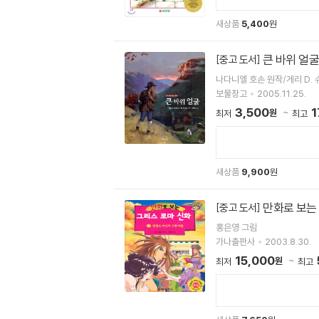
새상품
5,400
원
큰 바위 얼굴
[중고 도서]
나다니엘 호손 원작/게리 D.
보물창고
2005.11.25.
3,500
1
원
최저
최고
새상품
9,900
원
만화로 보는 
[중고 도서]
홍은영 그림
가나출판사
2003.8.30.
15,000
원
최저
최고