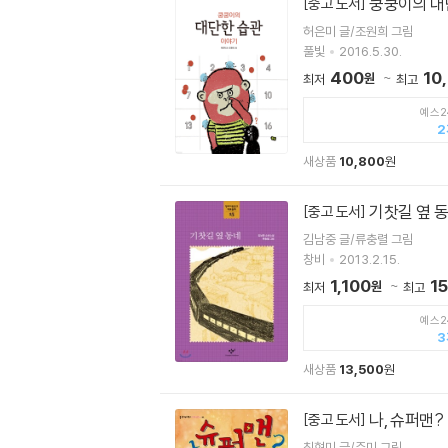
쿵쿵이의 대
[중고 도서]
허은미 글/조원희 그림
풀빛
2016.5.30.
400
10
원
최저
최고
예스2
2
새상품
10,800
원
기찻길 옆 
[중고 도서]
김남중 글/류충렬 그림
창비
2013.2.15.
1,100
1
원
최저
최고
예스2
3
새상품
13,500
원
나, 슈퍼맨?
[중고 도서]
최형미 글/주미 그림