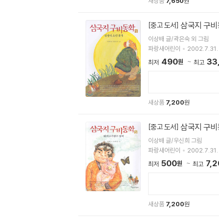
새상품
7,650
원
삼국지 구비
[중고 도서]
이상배 글/곽은숙 외 그림
파랑새어린이
2002.7.31.
490
33
원
최저
최고
새상품
7,200
원
삼국지 구비
[중고 도서]
이상배 글/우신희 그림
파랑새어린이
2002.7.31.
500
7,
원
최저
최고
새상품
7,200
원