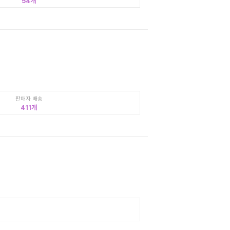
54
판매자 배송
411