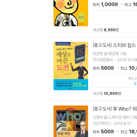
1,000
1
원
최저
최고
새상품
8,550
원
스티브 잡스
[중고 도서]
최은영 글/정진희 그림
주니어김영사
2010.10.28
560
10
원
최저
최고
예스2
2
새상품
10,800
원
후 Who? 
[중고 도서]
오영석 글/스튜디오 청비 그
다산어린이
2010.8.11.
500
18
원
최저
최고