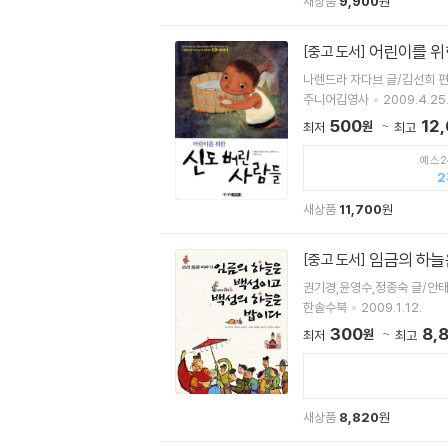
새상품
9,900
원
어린이를 위
[중고 도서]
나렌드라 자다브 글/김선희 
주니어김영사
2009.4.25
500
12
원
최저
최고
예스2
2
새상품
11,700
원
임금의 하늘
[중고 도서]
권기경,윤영수,정종숙 글/안태
한솔수북
2009.1.12.
300
8,
원
최저
최고
새상품
8,820
원