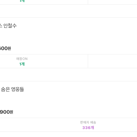
1
스 안철수
600
원
매장ON
1
 숨은 영웅들
,900
원
판매자 배송
336