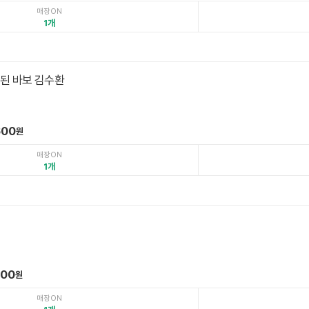
매장ON
1
 된 바보 김수환
600
원
매장ON
1
000
원
매장ON