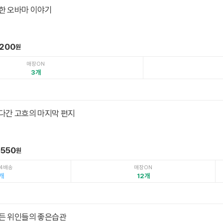
한 오바마 이야기
,200
원
매장ON
3
다간 고흐의 마지막 편지
,550
원
4배송
매장ON
12
든 위인들의 좋은습관