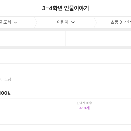
3-4학년 인물이야기
고 도서
어린이
초등 3-4
페어 그림
100
원
판매자 배송
413