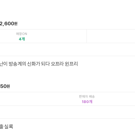
2,600
원
매장ON
4
난이 방송계의 신화가 되다 오프라 윈프리
850
원
판매자 배송
180
출 실록