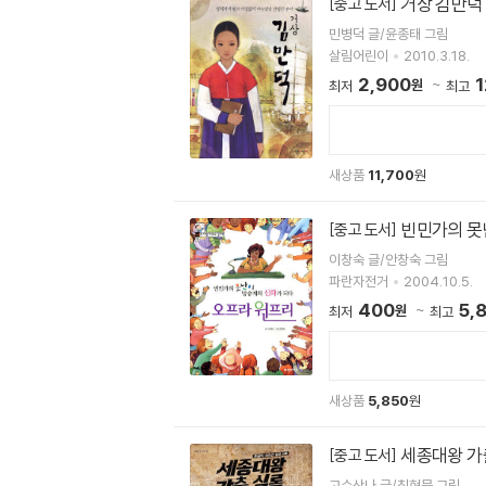
거상 김만덕
[중고 도서]
민병덕 글/윤종태 그림
살림어린이
2010.3.18.
2,900
1
원
최저
최고
새상품
11,700
원
빈민가의 못
[중고 도서]
이창숙 글/안창숙 그림
파란자전거
2004.10.5.
400
5,
원
최저
최고
새상품
5,850
원
세종대왕 가
[중고 도서]
고수산나 글/최현묵 그림