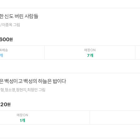
한 신도 버린 사람들
편/이종옥 그림
.
,600
원
4배송
매장ON
7
은 백성이고 백성의 하늘은 밥이다
형,정소영,정현지,최정인 그림
820
원
매장ON
1