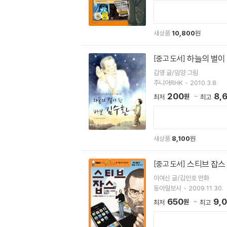
새상품
10,800
원
하늘의 별이
[중고 도서]
김영 글/임양 그림
주니어RHK
2010.3.8.
200
8,
원
최저
최고
새상품
8,100
원
스티브 잡스
[중고 도서]
이여신 글/김인호 만화
동아일보사
2009.11.30.
650
9,
원
최저
최고