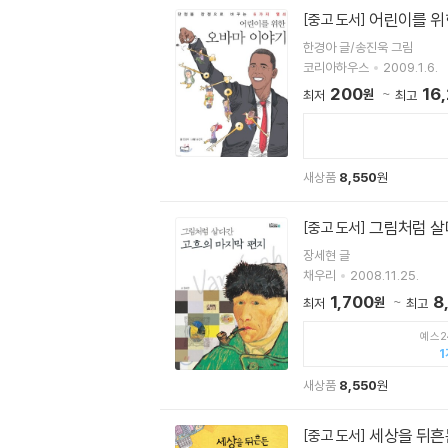
어린이를 위
[중고 도서]
한경아 글/송진욱 그림
코리아하우스
2009.1.6.
200
16
원
최저
최고
새상품
8,550
원
그림처럼 살
[중고 도서]
장세현 글
채우리
2008.11.25.
1,700
8
원
최저
최고
예스2
1
새상품
8,550
원
세상을 뒤흔
[중고 도서]