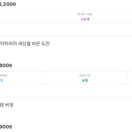
6,200
원
판매자 배송
28
 아저씨의 세상을 바꾼 도전
.
,800
원
4배송
매장ON
5
워렌 버핏
림
,900
원