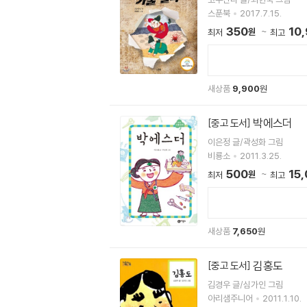
스푼북
2017.7.15.
350
10
원
최저
최고
새상품
9,900
원
박에스더
[중고 도서]
이은정 글/곽성화 그림
비룡소
2011.3.25.
500
15
원
최저
최고
새상품
7,650
원
김홍도
[중고 도서]
김경우 글/심가인 그림
아리샘주니어
2011.1.10.