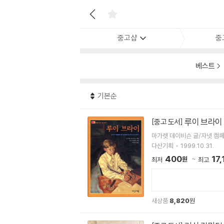
중고샵
중
베스트
기본순
루이 브라이
[중고 도서]
마가렛 데이비슨 글/자넷 캠
다산기획
1999.10.31.
400
17,
원
최저
최고
새상품
8,820
원