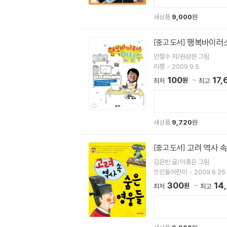
새상품
9,000
원
행복바이러
[중고 도서]
안철수 저/원성현 그림
리젬
2009.9.5.
100
17,
원
최저
최고
새상품
9,720
원
고려 역사 속
[중고 도서]
김은빈 글/이종은 그림
뜨인돌어린이
2009.6.25.
300
14
원
최저
최고