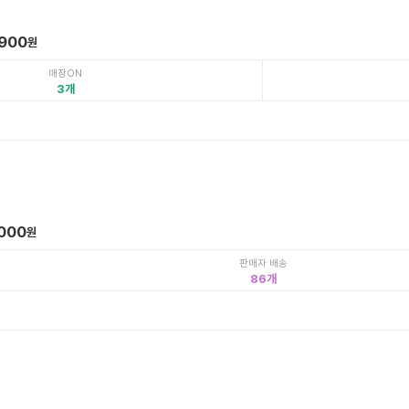
,900
원
매장ON
3
,000
원
판매자 배송
86