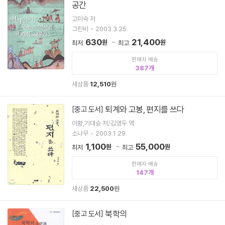
공간
고미숙 저
그린비
2003.3.25.
630
21,400
원
원
최저
최고
판매자 배송
387
새상품
12,510
원
퇴계와 고봉, 편지를 쓰다
[중고 도서]
이황,기대승 저/김영두 역
소나무
2003.1.29.
1,100
55,000
원
원
최저
최고
판매자 배송
147
새상품
22,500
원
북학의
[중고 도서]