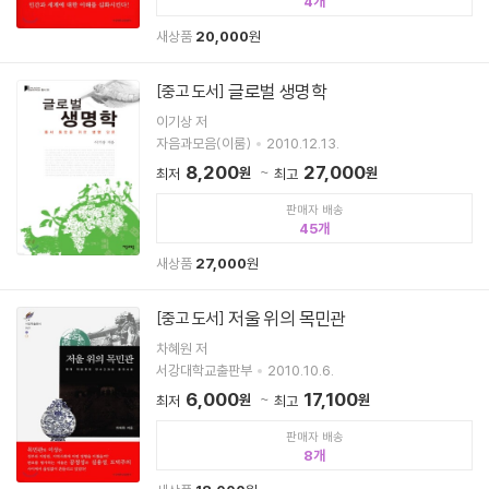
4
새상품
20,000
원
글로벌 생명학
[중고 도서]
이기상 저
자음과모음(이룸)
2010.12.13.
8,200
27,000
원
원
최저
최고
판매자 배송
45
새상품
27,000
원
저울 위의 목민관
[중고 도서]
차혜원 저
서강대학교출판부
2010.10.6.
6,000
17,100
원
원
최저
최고
판매자 배송
8