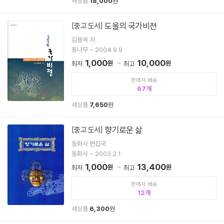
새상품
18,000
원
도올의 국가비젼
[중고 도서]
김용옥 저
통나무
2004.9.9.
1,000
10,000
원
원
최저
최고
판매자 배송
67
새상품
7,650
원
향기로운 삶
[중고 도서]
동화사 편집국
동화사
2003.2.1.
1,000
13,400
원
원
최저
최고
판매자 배송
12
새상품
6,300
원