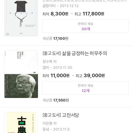
이은선 공저
글항아리
2013.12.12.
8,300
117,800
원
원
최저
최고
판매자 배송
30
새상품
17,100
원
삶을 긍정하는 허무주의
[중고 도서]
정수복 저
알마
2013.11.30.
11,000
39,000
원
원
최저
최고
판매자 배송
12
새상품
17,550
원
고전서당
[중고 도서]
이은봉 저
동녘
2013.11.5.