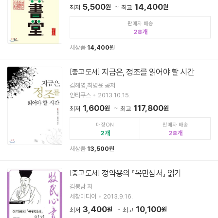
5,500
14,400
원
원
최저
최고
판매자 배송
28
새상품
14,400
원
지금은, 정조를 읽어야 할 시간
[중고 도서]
김해영,최병윤 공저
안티쿠스
2013.10.15.
1,600
117,800
원
원
최저
최고
매장ON
판매자 배송
2
28
새상품
13,500
원
정약용의 『목민심서』 읽기
[중고 도서]
김봉남 저
세창미디어
2013.9.16.
3,400
10,100
원
원
최저
최고