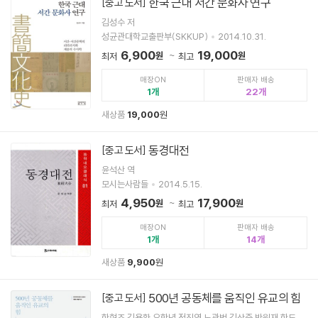
한국 근대 서간 문화사 연구
[중고 도서]
김성수 저
성균관대학교출판부(SKKUP)
2014.10.31.
6,900
19,000
원
원
최저
최고
매장ON
판매자 배송
1
22
새상품
19,000
원
동경대전
[중고 도서]
윤석산 역
모시는사람들
2014.5.15.
4,950
17,900
원
원
최저
최고
매장ON
판매자 배송
1
14
새상품
9,900
원
500년 공동체를 움직인 유교의 힘
[중고 도서]
한형조,김용환,오항녕,정진영,노관범,김상준,박원재,한도현,