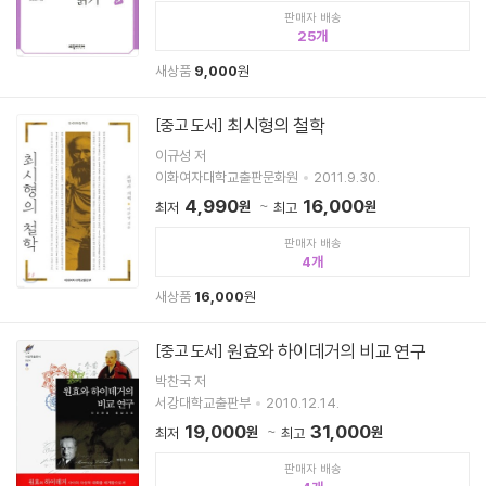
판매자 배송
25
새상품
9,000
원
최시형의 철학
[중고 도서]
이규성 저
이화여자대학교출판문화원
2011.9.30.
4,990
16,000
원
원
최저
최고
판매자 배송
4
새상품
16,000
원
원효와 하이데거의 비교 연구
[중고 도서]
박찬국 저
서강대학교출판부
2010.12.14.
19,000
31,000
원
원
최저
최고
판매자 배송