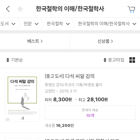
한국철학의 이해/한국철학사
내도서
인문
한국철학
한국철학의 이해/한국철학사
베스트
신상품
기본순
중고타입
다석 씨알 강의
[중고 도서]
류영모 강의/주규식 기록/박영호 풀이
교양인
2015.3.11.
8,300
28,100
원
원
최저
최고
판매자 배송
10
새상품
16,200
원