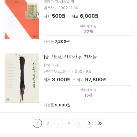
박제가 저/김승일 역
범우사
2002.11.30.
500
6,000
원
원
최저
최고
판매자 배송
27
새상품
7,200
원
신화가 된 천재들
[중고 도서]
윤채근 저
랜덤하우스코리아
2007.9.5.
3,000
97,800
원
원
최저
최고
판매자 배송
15
새상품
9,000
원
1
2
3
4
5