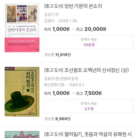
양반 가문의 쓴소리
[중고 도서]
조성기 저
김영사
2006.1.26.
1,000
20,000
원
원
최저
최고
판매자 배송
108
새상품
11,610
원
조선왕조 오백년의 선비정신 (상)
[중고 도서]
강효석 편/권영대 등역
화산문화기획
1995.9.1.
1,000
7,500
원
원
최저
최고
판매자 배송
27
새상품
9,500
원
열하일기, 웃음과 역설의 유쾌한 시
[중고 도서]