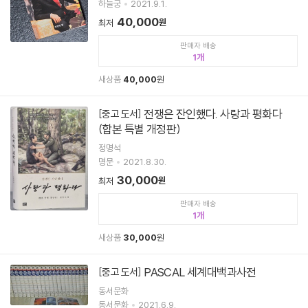
하늘궁
2021.9.1.
40,000
원
최저
판매자 배송
1
새상품
40,000
원
전쟁은 잔인했다. 사랑과 평화다
[중고 도서]
(합본 특별 개정판)
정명석
명문
2021.8.30.
30,000
원
최저
판매자 배송
1
새상품
30,000
원
PASCAL 세계대백과사전
[중고 도서]
동서문화
동서문화
2021.6.9.