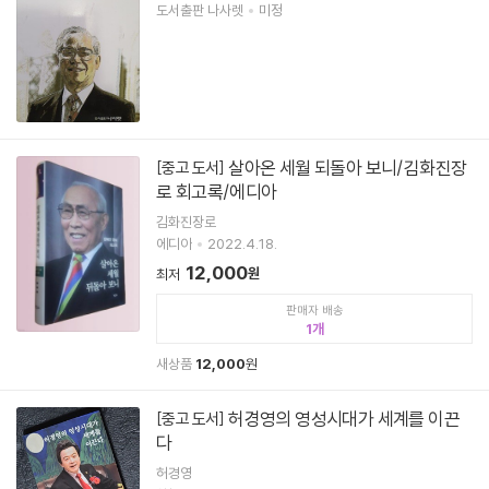
도서출판 나사렛
미정
살아온 세월 되돌아 보니/김화진장
[중고 도서]
로 회고록/에디아
김화진장로
에디아
2022.4.18.
12,000
원
최저
판매자 배송
1
새상품
12,000
원
허경영의 영성시대가 세계를 이끈
[중고 도서]
다
허경영