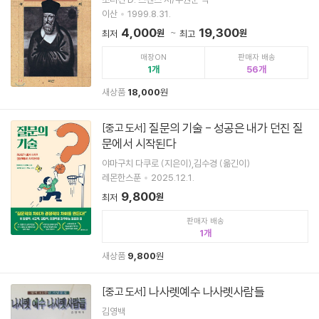
이산
1999.8.31.
4,000
19,300
원
원
최저
최고
매장ON
판매자 배송
1
56
새상품
18,000
원
질문의 기술 - 성공은 내가 던진 질
[중고 도서]
문에서 시작된다
야마구치 다쿠로 (지은이),김수경 (옮긴이)
레몬한스푼
2025.12.1.
9,800
원
최저
판매자 배송
1
새상품
9,800
원
나사렛예수 나사렛사람들
[중고 도서]
김영백