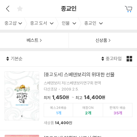
종교인
중고샵
중고 도서
인물
종교인
베스트
신상품
기본순
중고타입
스베덴보리의 위대한 선물
[중고 도서]
스베덴보리 저/스베덴보리연구회 편역
다산초당
2009.2.5.
1,450
14,400
원
원
최저
최고
예스24배송
매장ON
판매자 배송
1
2
35
새상품
14,400
원