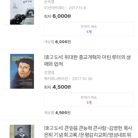
손숙영
미션아카데미
2017.11.8.
6,000
원
최저
판매자 배송
1
새상품
6,000
원
위대한 종교개혁자 마틴 루터의 생
[중고 도서]
애와 업적
조영엽
북커뮤니케이션
2017.10.30.
4,500
원
최저
판매자 배송
1
새상품
4,500
원
큰믿음 큰능력 큰사람-김영헌 목사
[중고 도서]
은퇴 기념 회고록 /은평감리교회/영성네트워