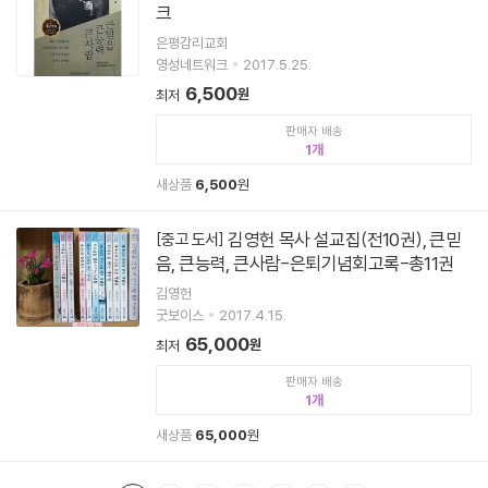
크
은평감리교회
영성네트워크
2017.5.25.
6,500
원
최저
판매자 배송
1
새상품
6,500
원
김영헌 목사 설교집(전10권), 큰믿
[중고 도서]
음, 큰능력, 큰사람-은퇴기념회고록-총11권
김영헌
굿보이스
2017.4.15.
65,000
원
최저
판매자 배송
1
새상품
65,000
원