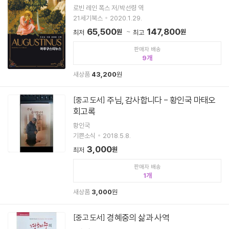
로빈 레인 폭스 저/박선령 역
21세기북스
2020.1.29.
65,500
147,800
원
원
최저
최고
판매자 배송
9
새상품
43,200
원
주님, 감사합니다 - 황인국 마태오
[중고 도서]
회고록
황인국
기쁜소식
2018.5.8.
3,000
원
최저
판매자 배송
1
새상품
3,000
원
경혜중의 삶과 사역
[중고 도서]