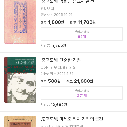
양화진 선교사 열전
[중고 도서]
전택부 저
홍성사
2005.10.21.
1,800
11,700
원
원
최저
최고
판매자 배송
83
새상품
11,700
원
단순한 기쁨
[중고 도서]
피에르 신부 저/백선희 역
마음산책
2001.5.31.
500
21,600
원
원
최저
최고
판매자 배송
371
새상품
12,600
원
마테오 리치 기억의 궁전
[중고 도서]
조너선 D. 스펜스 저/주원준 역