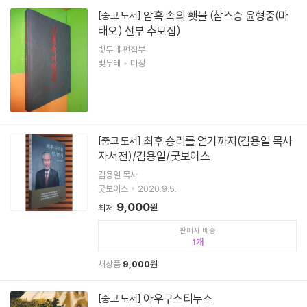
암흑 속의 횃불 (참스승 윤형중(마
[중고 도서]
태오) 신부 추모집)
빛두레 편집부
빛두레
미정
최후 승리를 얻기까지(김용일 목사
[중고 도서]
자서전)/김용일/굿보이스
김용일 목사
굿보이스
2020.9.5.
9,000
원
최저
판매자 배송
1
새상품
9,000
원
아우구스티누스
[중고 도서]