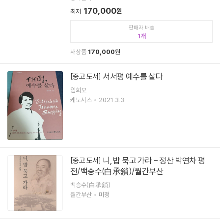
170,000
원
최저
판매자 배송
1
새상품
170,000
원
서서평 예수를 살다
[중고 도서]
임희모
케노시스
2021.3.3.
니, 밥 묵고 가라 - 정산 박연차 평
[중고 도서]
전/백승수(白承鎖)/월간부산
백승수(白承鎖)
월간부산
미정