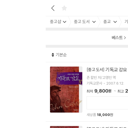
중고샵
중고 도서
종교
기
베스트
기본순
기독교 강요 3
[중고 도서]
존 칼빈 저/고영민 역
기독교문사
2007.6.12.
9,800
2
원
최저
최고
새상품
18,000
원