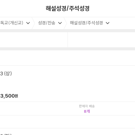
해설성경/주석성경
독교(개신교)
성경/찬송
해설성경/주석성경
 (상)
3,500
원
판매자 배송
8