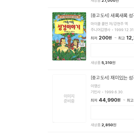
새상품
27,000
원
새록새록 
[중고 도서]
마이클 콜먼 저/강현주 역
주니어김영사
1999.12.31
200
12
원
최저
최고
새상품
5,310
원
재미있는 성
[중고 도서]
이영신
기민사
1999.6.30.
44,990
원
최저
최고
새상품
2,850
원