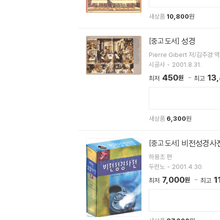
새상품
10,800
원
성경
[중고 도서]
Pierre Gibert 저/김주경 역
시공사
2001.8.31.
450
13
원
최저
최고
새상품
6,300
원
비전성경사
[중고 도서]
하용조 편
두란노
2001.4.30.
7,000
1
원
최저
최고