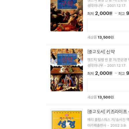
생각의나무
2001.12.17.
2,000
9
원
최저
최고
새상품
13,500
원
신약
[중고 도서]
헨드릭 빌렘 반 룬 저/한은경 
생각의나무
2001.12.17.
2,000
9
원
최저
최고
새상품
13,500
원
키즈라이프 
[중고 도서]
메리 홀링스워스 저/송서진 
아가페출판사
2002.3.8.