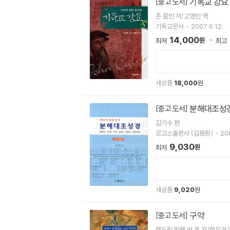
기독교 강요 3
[중고 도서]
존 칼빈 저/고영민 역
기독교문사
2007.6.12.
14,000
원
최저
최고
새상품
18,000
원
분해대조성
[중고 도서]
김기수 편
로고스출판사 (김용환)
200
9,030
원
최저
새상품
9,020
원
구약
[중고 도서]
헨드릭 빌렘 반 룬 저/한은경 