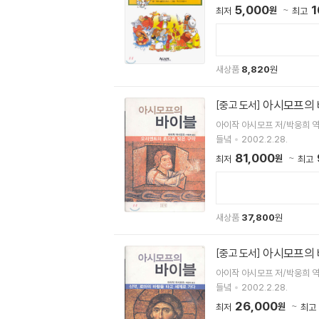
5,000
1
원
최저
최고
새상품
8,820
원
아시모프의
[중고 도서]
아이작 아시모프 저/박웅희 
들녘
2002.2.28.
81,000
원
최저
최고
새상품
37,800
원
아시모프의
[중고 도서]
아이작 아시모프 저/박웅희 
들녘
2002.2.28.
26,000
원
최저
최고