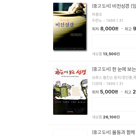
비전성경 (양
[중고 도서]
하용조
두란노
1999.1.31.
8,000
9
원
최저
최고
새상품
13,500
원
한 눈에 보는
[중고 도서]
브루스 윌킨슨 등저/정인홍,
디모데
1999.1.31.
5,000
2
원
최저
최고
새상품
26,100
원
율동과 함께 
[중고 도서]