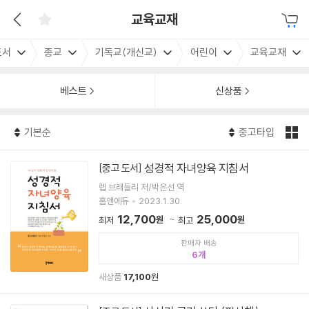
교육교재
도서
종교
기독교(개신교)
어린이
교육교재
베스트
신상품
기본순
중고타입
성경적 자녀양육 지침서
[중고 도서]
렙 브래들리 저/박은선 역
홈앤에듀
2023.1.30.
12,700
25,000
원
원
최저
최고
판매자 배송
6
새상품
17,100
원