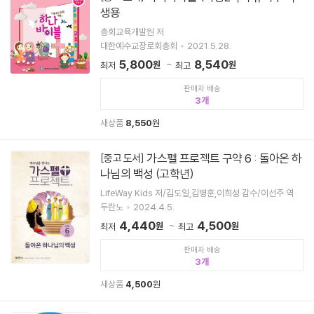
생용
총회교육개발원 저
대한예수교장로회총회
2021.5.28.
5,800
8,540
원
원
최저
최고
판매자 배송
3
새상품
8,550
원
가스펠 프로젝트 구약 6 : 돌아온 하
[중고 도서]
나님의 백성 (고학년)
LifeWay Kids 저/김도일,김병훈,이희성 감수/이선주 역
두란노
2024.4.5.
4,440
4,500
원
원
최저
최고
판매자 배송
3
새상품
4,500
원