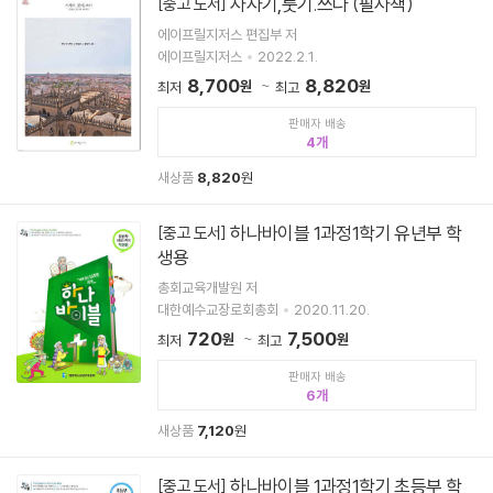
사사기,룻기.쓰다 (필사책)
[중고 도서]
에이프릴지저스 편집부 저
에이프릴지저스
2022.2.1.
8,700
8,820
원
원
최저
최고
판매자 배송
4
새상품
8,820
원
하나바이블 1과정1학기 유년부 학
[중고 도서]
생용
총회교육개발원 저
대한예수교장로회총회
2020.11.20.
720
7,500
원
원
최저
최고
판매자 배송
6
새상품
7,120
원
하나바이블 1과정1학기 초등부 학
[중고 도서]