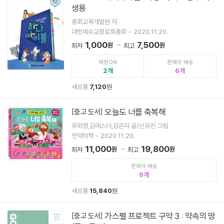
생용
총회교육개발원 저
대한예수교장로회총회
2020.11.20.
1,000
7,500
원
원
최저
최고
매장ON
판매자 배송
2
6
새상품
7,120
원
오늘도 너를 축복해
[중고 도서]
유외영,김에스더,김은지 글/신유진 그림
언약의책
2020.11.20.
11,000
19,800
원
원
최저
최고
판매자 배송
9
새상품
15,840
원
가스펠 프로젝트 구약 3 : 약속의 땅
[중고 도서]