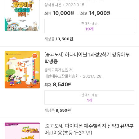
성서유니온
2023.9.15.
10,000
14,900
원
원
최저
최고
판매자 배송
19
새상품
13,500
원
하나바이블 1과정2학기 영유아부
[중고 도서]
학생용
총회교육개발원 저
대한예수교장로회총회
2021.5.28.
8,540
원
최저
판매자 배송
1
새상품
8,550
원
파이디온 예수빌리지 신약3 유년부
[중고 도서]
어린이용(초등 1-3학년)