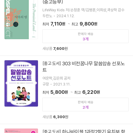
(중고등부)
LifeWay Kids 저/손정훈 역/김병훈,이희성,곽상학 감수
두란노
2024.1.12.
7,110
9,800
원
원
최저
최고
판매자 배송
3
새상품
7,600
원
303 비전꿈나무 말씀암송 선포노
[중고 도서]
트
여운학,김은희 공저
규장
2021.3.11.
5,800
6,220
원
원
최저
최고
판매자 배송
2
새상품
6,300
원
하나바이블 1과정2학기 유치부 학
[중고 도서]