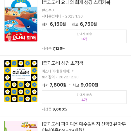
요나의 회개 성경 스티커북
[중고 도서]
편집부 저
시나몬컴퍼니
2023.1.30.
6,150
6,750
원
원
최저
최고
판매자 배송
3
새상품
7,120
원
성경 초점책
[중고 도서]
미스테이커(윤재희) 저
토기장이
2022.12.30.
7,800
9,000
원
원
최저
최고
판매자 배송
4
새상품
9,000
원
파이디온 예수빌리지 신약3 유아부
[중고 도서]
어린이용(24-48개월)