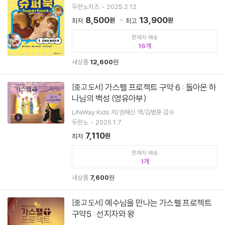
두란노키즈
2025.2.12.
8,500
13,900
원
원
최저
최고
판매자 배송
16
새상품
12,600
원
가스펠 프로젝트 구약 6 : 돌아온 하
[중고 도서]
나님의 백성 (영유아부)
LifeWay Kids 저/권혜신 역/김병훈 감수
두란노
2025.1.7.
7,110
원
최저
판매자 배송
1
새상품
7,600
원
예수님을 만나는 가스펠 프로젝트
[중고 도서]
구약5 : 선지자와 왕