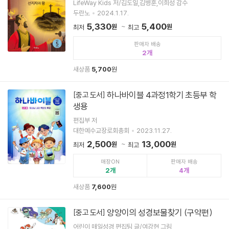
LifeWay Kids 저/김도일,김병훈,이희성 감수
두란노
2024.1.17.
5,330
5,400
원
원
최저
최고
판매자 배송
2
새상품
5,700
원
하나바이블 4과정1학기 초등부 학
[중고 도서]
생용
편집부 저
대한예수교장로회총회
2023.11.27.
2,500
13,000
원
원
최저
최고
매장ON
판매자 배송
2
4
새상품
7,600
원
양양이의 성경보물찾기 (구약편)
[중고 도서]
어린이 매일성경 편집팀 글/여강현 그림