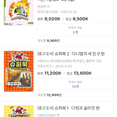
편집부 저
파이디온선교회
2021.5.20.
9,020
9,500
원
원
최저
최고
판매자 배송
2
새상품
9,500
원
슈퍼북 2 : 다니엘의 세 친구 편
[중고 도서]
CBN lnc 저/CBN KOREA역/두란노 출판부 구성
두란노키즈
2025.4.23.
11,200
13,600
원
원
최저
최고
판매자 배송
13
새상품
12,600
원
슈퍼북 1 : 다윗과 골리앗 편
[중고 도서]
CBN KOREA 역