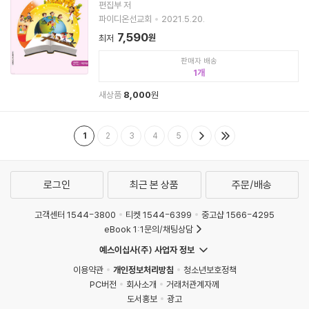
편집부 저
파이디온선교회
2021.5.20.
7,590
원
최저
판매자 배송
1
새상품
8,000
원
1
2
3
4
5
로그인
최근 본 상품
주문/배송
고객센터 1544-3800
티켓 1544-6399
중고샵 1566-4295
eBook 1:1문의/채팅상담
예스이십사(주) 사업자 정보
이용약관
개인정보처리방침
청소년보호정책
PC버전
회사소개
거래처관계자께
도서홍보
광고