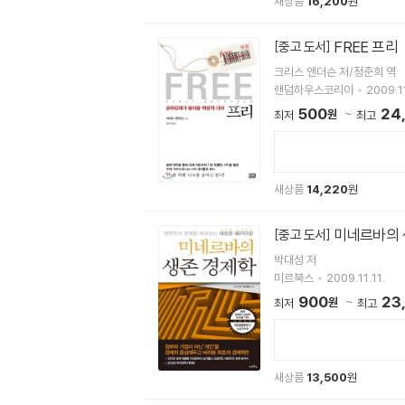
새상품
16,200
원
FREE 프리
[중고 도서]
크리스 앤더슨 저/정준희 역
랜덤하우스코리아
2009.11
500
24
원
최저
최고
새상품
14,220
원
미네르바의
[중고 도서]
박대성 저
미르북스
2009.11.11.
900
23
원
최저
최고
새상품
13,500
원