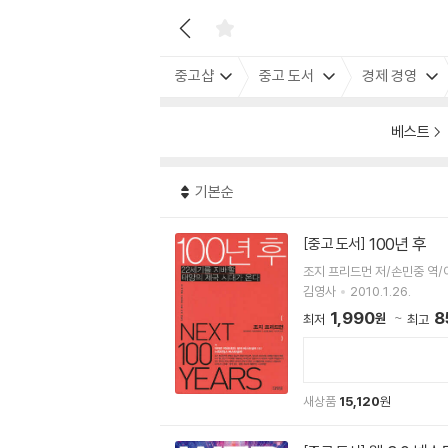
중고샵
중고 도서
경제 경영
베스트
기본순
100년 후
[중고 도서]
조지 프리드먼 저/손민중 역/
김영사
2010.1.26.
1,990
8
원
최저
최고
새상품
15,120
원