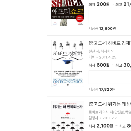
200
21
원
최저
최고
새상품
12,600
원
하버드 경제
[중고 도서]
천진 저/최지희 역
에쎄
2011.4.25.
600
30
원
최저
최고
새상품
17,820
원
위기는 왜 
[중고 도서]
로버트 라이시 저/안진환,박
김영사
2011.2.7.
2,100
8
원
최저
최고