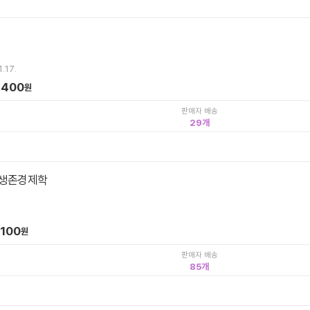
.17.
,400
원
판매자 배송
29
 생존경제학
,100
원
판매자 배송
85