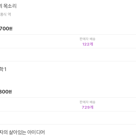
의 목소리
김홍식 역
,700
원
판매자 배송
122
 1
800
원
판매자 배송
729
자의 살아있는 아이디어