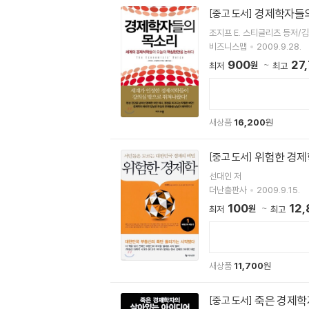
경제학자들
[중고 도서]
조지프 E. 스티글리츠 등저/
비즈니스맵
2009.9.28.
900
27
원
최저
최고
새상품
16,200
원
위험한 경제학
[중고 도서]
선대인 저
더난출판사
2009.9.15.
100
12,
원
최저
최고
새상품
11,700
원
죽은 경제학
[중고 도서]