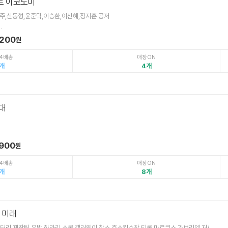
스트 이코노미
주,신동형,윤준탁,이승환,이신혜,정지훈 공저
.
,200
원
4배송
매장ON
4
대
,900
원
4배송
매장ON
8
 미래
터리 제작팀,유발 하라리,스콧 갤러웨이,찰스 호스킨슨장 티롤,마르쿠스 가브리엘 저/