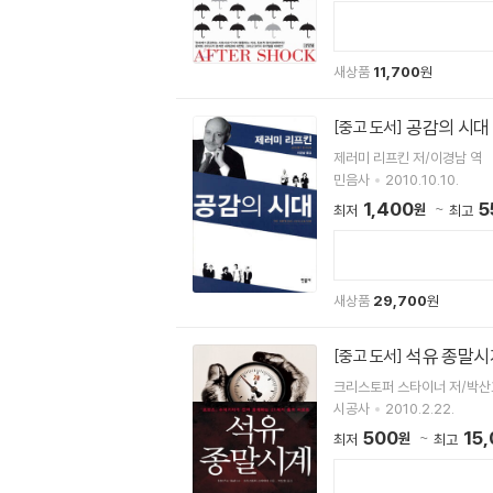
새상품
11,700
원
공감의 시대
[중고 도서]
제러미 리프킨 저/이경남 역
민음사
2010.10.10.
1,400
5
원
최저
최고
새상품
29,700
원
석유 종말시
[중고 도서]
크리스토퍼 스타이너 저/박산
시공사
2010.2.22.
500
15
원
최저
최고