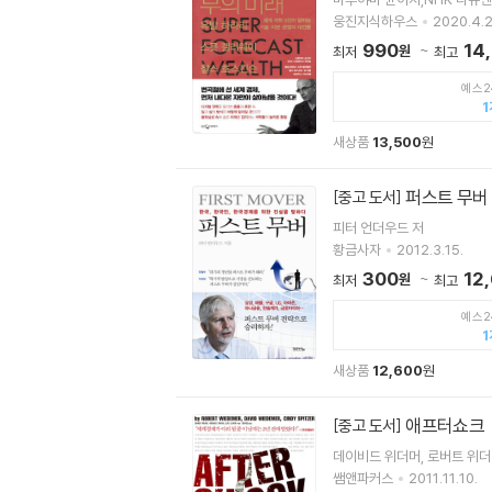
웅진지식하우스
2020.4.2
990
14
원
최저
최고
예스2
1
새상품
13,500
원
퍼스트 무버
[중고 도서]
피터 언더우드 저
황금사자
2012.3.15.
300
12
원
최저
최고
예스2
1
새상품
12,600
원
애프터쇼크
[중고 도서]
데이비드 위더머, 로버트 위더
쌤앤파커스
2011.11.10.