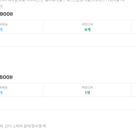
0.
,900
원
4배송
매장ON
9
,600
원
4배송
매장ON
1
머, 신디 스피처 공저/한수영 역