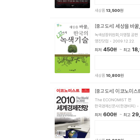
새상품
13,500
원
세상을 바꿀,
[중고 도서]
녹색성장위원회,이영철 공편
영진닷컴
2009.12.22.
450
18
원
최저
최고
새상품
10,800
원
이코노미스트
[중고 도서]
The ECONOMIST 편
한국경제신문사(한경비피)
600
29
원
최저
최고