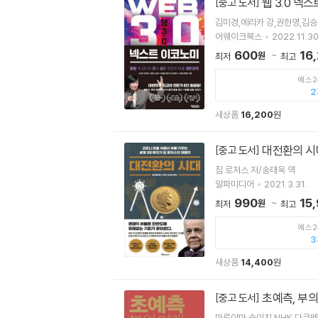
웹 3.0 넥
[중고 도서]
김미경,에리카 강,권헌영,김승
어웨이크북스
2022.11.30
600
16
원
최저
최고
예스2
2
새상품
16,200
원
대전환의 시
[중고 도서]
짐 로저스 저/송태욱 역
알파미디어
2021.3.31.
990
15
원
최저
최고
예스2
3
새상품
14,400
원
초예측, 부의
[중고 도서]
마루야마 슌이치,NHK 다큐멘