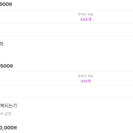
,600
원
판매자 배송
452
학
,500
원
판매자 배송
251
반복되는가
슬라 공역
0,000
원