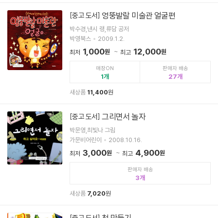
엉뚱발랄 미술관 얼굴편
[중고 도서]
박수경,낸시 랭,류담 공저
박영북스
2009.1.2.
1,000
12,000
원
원
최저
최고
매장ON
판매자 배송
1
27
새상품
11,400
원
그리면서 놀자
[중고 도서]
박문영,최빛나 그림
가문비어린이
2008.10.16.
3,000
4,900
원
원
최저
최고
판매자 배송
3
새상품
7,020
원
첫 만들기
[중고 도서]