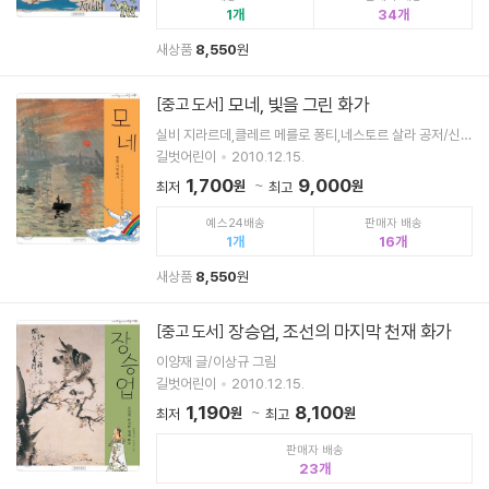
1
34
새상품
8,550
원
모네, 빛을 그린 화가
[중고 도서]
실비 지라르데,클레르 메를로 퐁티,네스토르 살라 공저/신동
준 역
길벗어린이
2010.12.15.
1,700
9,000
원
원
최저
최고
예스24배송
판매자 배송
1
16
새상품
8,550
원
장승업, 조선의 마지막 천재 화가
[중고 도서]
이양재 글/이상규 그림
길벗어린이
2010.12.15.
1,190
8,100
원
원
최저
최고
판매자 배송
23