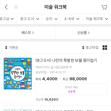
미술 워크북
중고샵
중고 도서
유아
4-6세
미술 워크북
베스트
신상품
기본순
중고타입
나만의 특별한 보물 종이접기
[중고 도서]
이마이 미사 글그림/김현영 역
상상의집
2014.12.17.
4,400
98,000
원
원
최저
최고
판매자 배송
34
새상품
10,620
원