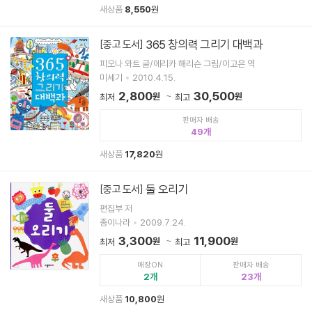
새상품
8,550
원
365 창의력 그리기 대백과
[중고 도서]
피오나 와트 글/에리카 해리슨 그림/이고은 역
미세기
2010.4.15.
2,800
30,500
원
원
최저
최고
판매자 배송
49
새상품
17,820
원
둘 오리기
[중고 도서]
편집부 저
종이나라
2009.7.24.
3,300
11,900
원
원
최저
최고
매장ON
판매자 배송
2
23
새상품
10,800
원