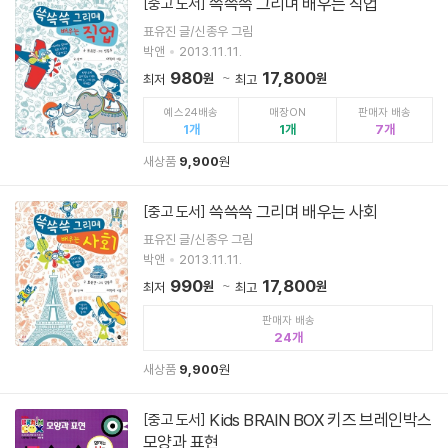
쓱쓱쓱 그리며 배우는 직업
[중고 도서]
표유진 글/신종우 그림
박앤
2013.11.11.
980
17,800
원
원
최저
최고
예스24배송
매장ON
판매자 배송
1
1
7
새상품
9,900
원
쓱쓱쓱 그리며 배우는 사회
[중고 도서]
표유진 글/신종우 그림
박앤
2013.11.11.
990
17,800
원
원
최저
최고
판매자 배송
24
새상품
9,900
원
Kids BRAIN BOX 키즈 브레인박스
[중고 도서]
모양과 표현