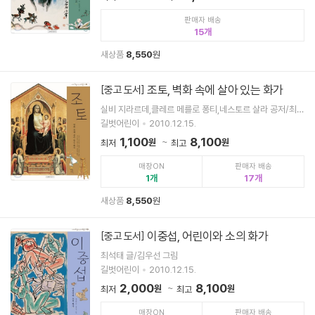
판매자 배송
15
새상품
8,550
원
조토, 벽화 속에 살아 있는 화가
[중고 도서]
실비 지라르데,클레르 메를로 퐁티,네스토르 살라 공저/최윤
정 역
길벗어린이
2010.12.15.
1,100
8,100
원
원
최저
최고
매장ON
판매자 배송
1
17
새상품
8,550
원
이중섭, 어린이와 소의 화가
[중고 도서]
최석태 글/김우선 그림
길벗어린이
2010.12.15.
2,000
8,100
원
원
최저
최고
매장ON
판매자 배송