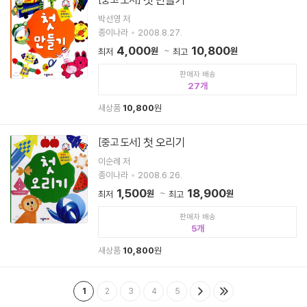
박선영 저
종이나라
2008.8.27.
4,000
10,800
원
원
최저
최고
판매자 배송
27
새상품
10,800
원
첫 오리기
[중고 도서]
이순례 저
종이나라
2008.6.26.
1,500
18,900
원
원
최저
최고
판매자 배송
5
새상품
10,800
원
1
2
3
4
5