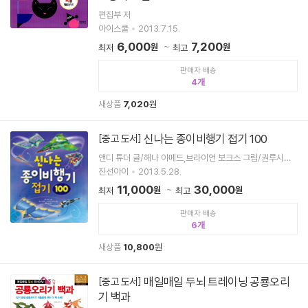
편집부 저
아이스쿨
2013.7.15.
6,000
7,200
원
원
최저
최고
판매자 배송
4
새상품
7,020
원
신나는 종이비행기 접기 100
[중고 도서]
앤디 튜더 글/해나 아메드,브라이언 보크스 그림/권루시안
역
진선아이
2013.5.28.
11,000
30,000
원
원
최저
최고
판매자 배송
6
새상품
10,800
원
매일매일 두뇌 트레이닝 공룡오리
[중고 도서]
기 백과