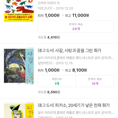
오하라 마유미 저
아르고나인
2010.12.20.
1,000
11,000
원
원
최저
최고
판매자 배송
29
새상품
4,410
원
샤갈, 사랑과 꿈을 그린 화가
[중고 도서]
실비 지라르데,클레르 메를로 퐁티,네스토르 살라 공저/최윤
정 역
길벗어린이
2010.12.15.
1,000
8,100
원
원
최저
최고
매장ON
판매자 배송
1
19
새상품
8,550
원
피카소, 20세기가 낳은 천재 화가
[중고 도서]
실비 지라르데,클레르 메를로 퐁티,네스토르 살라 공저/최윤
정 역
길벗어린이
2010.12.15.