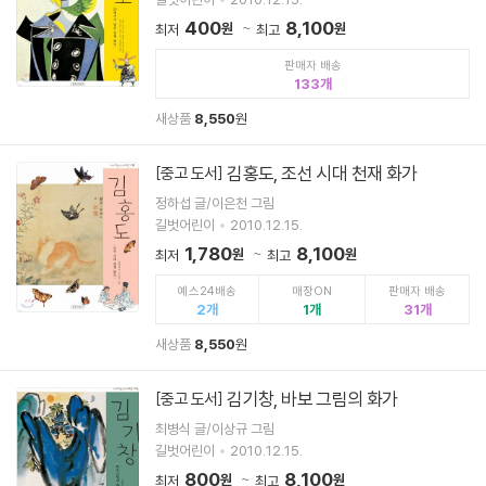
400
8,100
원
원
최저
최고
판매자 배송
133
새상품
8,550
원
김홍도, 조선 시대 천재 화가
[중고 도서]
정하섭 글/이은천 그림
길벗어린이
2010.12.15.
1,780
8,100
원
원
최저
최고
예스24배송
매장ON
판매자 배송
2
1
31
새상품
8,550
원
김기창, 바보 그림의 화가
[중고 도서]
최병식 글/이상규 그림
길벗어린이
2010.12.15.
800
8,100
원
원
최저
최고