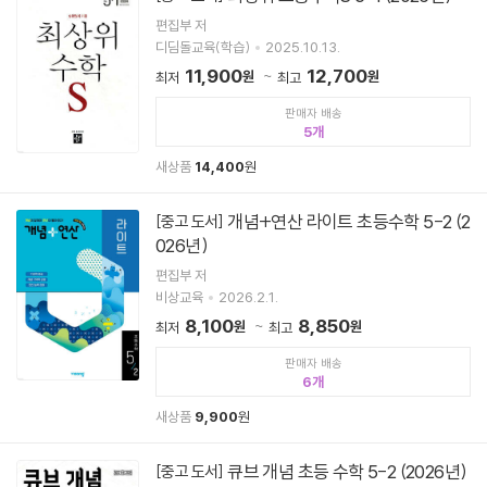
편집부 저
디딤돌교육(학습)
2025.10.13.
11,900
12,700
원
원
최저
최고
판매자 배송
5
새상품
14,400
원
개념+연산 라이트 초등수학 5-2 (2
[중고 도서]
026년)
편집부 저
비상교육
2026.2.1.
8,100
8,850
원
원
최저
최고
판매자 배송
6
새상품
9,900
원
큐브 개념 초등 수학 5-2 (2026년)
[중고 도서]