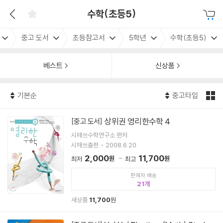
수학(초등5)
중고 도서
초등참고서
5학년
수학(초등5)
베스트
신상품
기본순
중고타입
상위권 영리한수학 4
[중고 도서]
시매쓰수학연구소 편저
시매쓰출판
2008.6.20.
2,000
11,700
원
원
최저
최고
판매자 배송
21
새상품
11,700
원