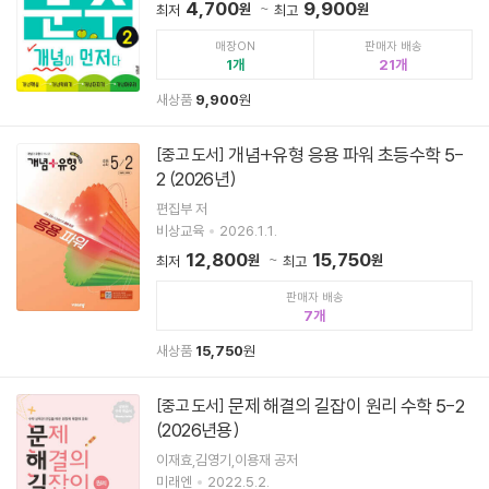
4,700
9,900
원
원
최저
최고
매장ON
판매자 배송
1
21
새상품
9,900
원
개념+유형 응용 파워 초등수학 5-
[중고 도서]
2 (2026년)
편집부 저
비상교육
2026.1.1.
12,800
15,750
원
원
최저
최고
판매자 배송
7
새상품
15,750
원
문제 해결의 길잡이 원리 수학 5-2
[중고 도서]
(2026년용)
이재효,김영기,이용재 공저
미래엔
2022.5.2.