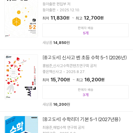
동아출판 편집부 저
동아출판
2025.12.10.
11,830
12,700
원
원
최저
최고
판매자 배송
5
새상품
14,850
원
신사고 쎈 초등 수학 5-1 (2026년)
[중고 도서]
홍범준,신사고수학콘텐츠연구회 공저
좋은책신사고
2025.8.27.
15,700
16,200
원
원
최저
최고
판매자 배송
3
새상품
16,200
원
수학리더 기본 5-1 (2027년용)
[중고 도서]
최용준,해법수학 연구회 공저