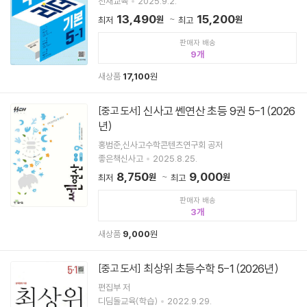
천재교육
2025.9.2.
13,490
15,200
원
원
최저
최고
판매자 배송
9
새상품
17,100
원
신사고 쎈연산 초등 9권 5-1 (2026
[중고 도서]
년)
홍범준,신사고수학콘텐츠연구회 공저
좋은책신사고
2025.8.25.
8,750
9,000
원
원
최저
최고
판매자 배송
3
새상품
9,000
원
최상위 초등수학 5-1 (2026년)
[중고 도서]
편집부 저
디딤돌교육(학습)
2022.9.29.