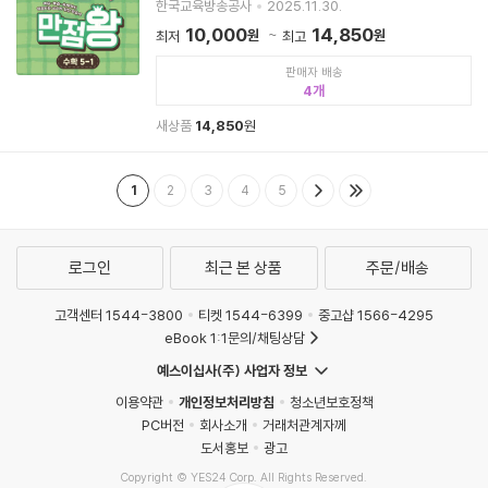
한국교육방송공사
2025.11.30.
10,000
14,850
원
원
최저
최고
판매자 배송
4
새상품
14,850
원
1
2
3
4
5
로그인
최근 본 상품
주문/배송
고객센터 1544-3800
티켓 1544-6399
중고샵 1566-4295
eBook 1:1문의/채팅상담
예스이십사(주) 사업자 정보
이용약관
개인정보처리방침
청소년보호정책
PC버전
회사소개
거래처관계자께
도서홍보
광고
Copyright © YES24 Corp. All Rights Reserved.