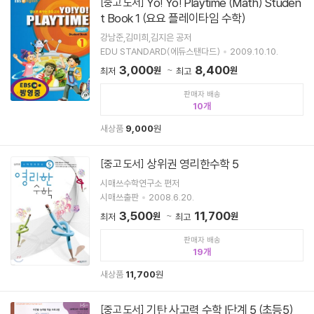
Yo! Yo! Playtime (Math) Studen
[중고 도서]
t Book 1 (요요 플레이타임 수학)
강남준,김미희,김지은 공저
EDU STANDARD(에듀스탠다드)
2009.10.10.
3,000
8,400
원
원
최저
최고
판매자 배송
10
새상품
9,000
원
상위권 영리한수학 5
[중고 도서]
시매쓰수학연구소 편저
시매쓰출판
2008.6.20.
3,500
11,700
원
원
최저
최고
판매자 배송
19
새상품
11,700
원
기탄 사고력 수학 I단계 5 (초등5)
[중고 도서]