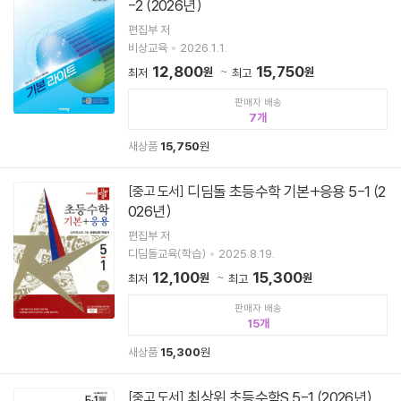
-2 (2026년)
편집부 저
비상교육
2026.1.1.
12,800
15,750
원
원
최저
최고
판매자 배송
7
새상품
15,750
원
디딤돌 초등수학 기본+응용 5-1 (2
[중고 도서]
026년)
편집부 저
디딤돌교육(학습)
2025.8.19.
12,100
15,300
원
원
최저
최고
판매자 배송
15
새상품
15,300
원
최상위 초등수학S 5-1 (2026년)
[중고 도서]