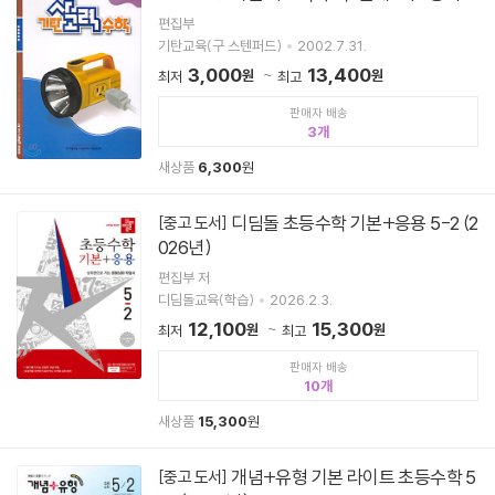
편집부
기탄교육(구 스텐퍼드)
2002.7.31.
3,000
13,400
원
원
최저
최고
판매자 배송
3
새상품
6,300
원
디딤돌 초등수학 기본+응용 5-2 (2
[중고 도서]
026년)
편집부 저
디딤돌교육(학습)
2026.2.3.
12,100
15,300
원
원
최저
최고
판매자 배송
10
새상품
15,300
원
개념+유형 기본 라이트 초등수학 5
[중고 도서]