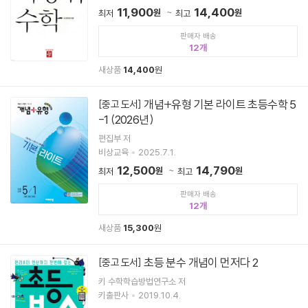
11,900
14,400
원
원
최저
최고
판매자 배송
12
새상품
14,400
원
개념+유형 기본 라이트 초등수학 5
[중고 도서]
-1 (2026년)
편집부 저
비상교육
2025.7.1.
12,500
14,790
원
원
최저
최고
판매자 배송
12
새상품
15,300
원
초등 분수 개념이 먼저다 2
[중고 도서]
키 수학학습방법연구소 저
키출판사
2019.10.4.