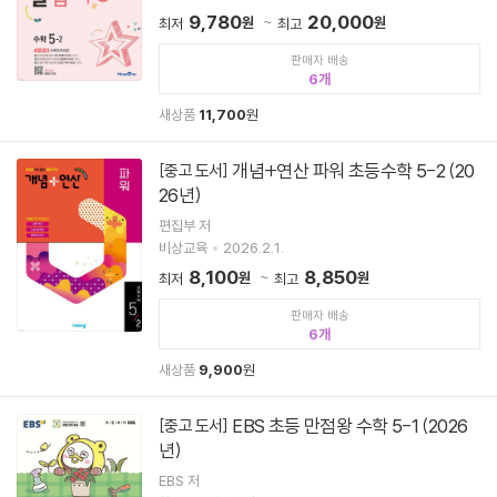
9,780
20,000
원
원
최저
최고
판매자 배송
6
새상품
11,700
원
개념+연산 파워 초등수학 5-2 (20
[중고 도서]
26년)
편집부 저
비상교육
2026.2.1.
8,100
8,850
원
원
최저
최고
판매자 배송
6
새상품
9,900
원
EBS 초등 만점왕 수학 5-1 (2026
[중고 도서]
년)
EBS 저