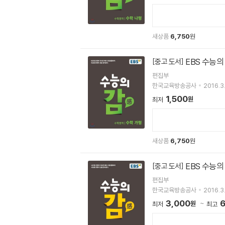
새상품
6,750
원
EBS 수능의
[중고 도서]
편집부
한국교육방송공사
2016.3
1,500
원
최저
새상품
6,750
원
EBS 수능의
[중고 도서]
편집부
한국교육방송공사
2016.3
3,000
6
원
최저
최고