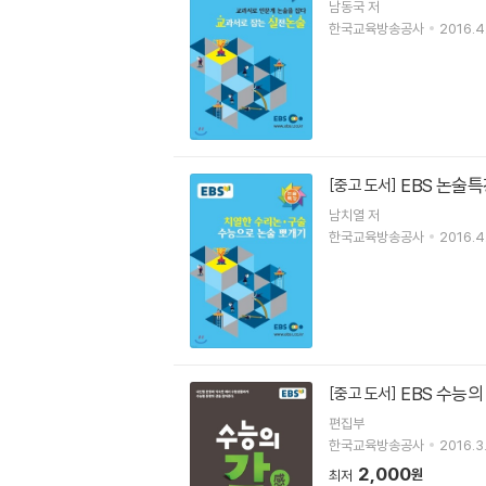
남동국 저
한국교육방송공사
2016.4
EBS 논술특
[중고 도서]
남치열 저
한국교육방송공사
2016.4
EBS 수능의
[중고 도서]
편집부
한국교육방송공사
2016.3
2,000
원
최저