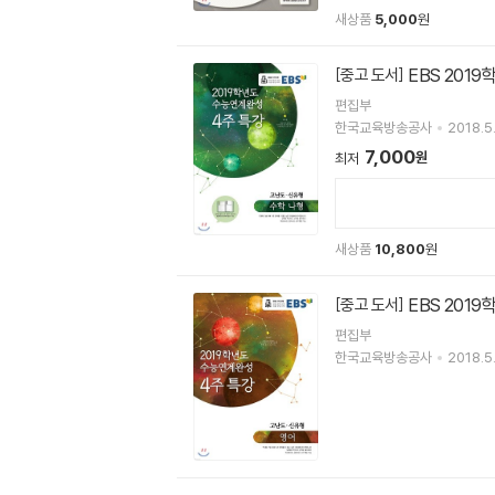
새상품
5,000
원
EBS 201
[중고 도서]
편집부
한국교육방송공사
2018.5
7,000
원
최저
새상품
10,800
원
EBS 201
[중고 도서]
편집부
한국교육방송공사
2018.5