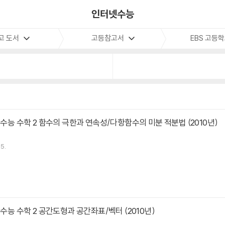
인터넷수능
고 도서
고등참고서
EBS 고등
 수능 수학 2 함수의 극한과 연속성/다항함수의 미분 적분법 (2010년)
5.
 수능 수학 2 공간도형과 공간좌표/벡터 (2010년)