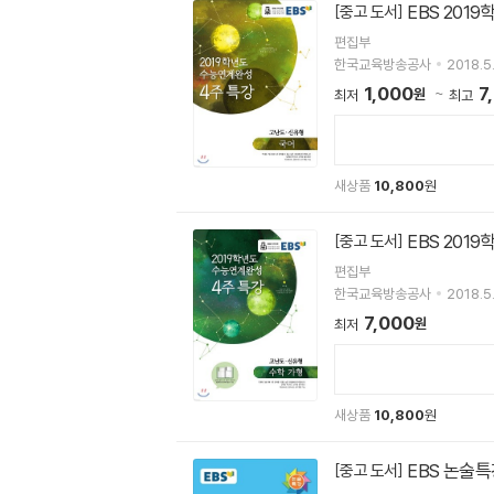
EBS 201
[중고 도서]
편집부
한국교육방송공사
2018.5
1,000
7
원
최저
최고
새상품
10,800
원
EBS 201
[중고 도서]
편집부
한국교육방송공사
2018.5
7,000
원
최저
새상품
10,800
원
EBS 논술특
[중고 도서]