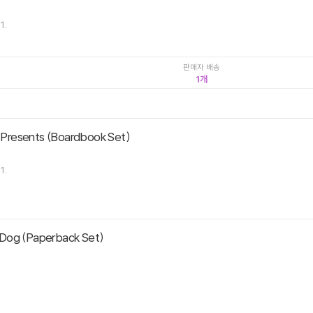
1.
판매자 배송
1
resents (Boardbook Set)
1.
Dog (Paperback Set)