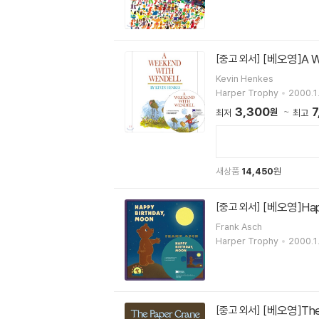
[베오영]A We
[중고 외서]
Kevin Henkes
Harper Trophy
2000.1.
3,300
7
원
최저
최고
새상품
14,450
원
[베오영]Happ
[중고 외서]
Frank Asch
Harper Trophy
2000.1.
[베오영]The 
[중고 외서]