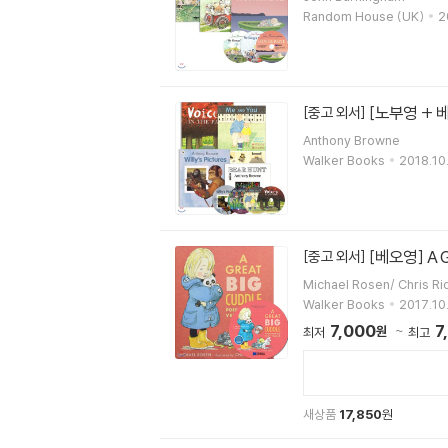
Random House (UK)
2
[노부영 + 
[중고 외서]
Anthony Browne
Walker Books
2018.10
[베오영] A Gr
[중고 외서]
Michael Rosen/ Chris Rid
Walker Books
2017.10.
7,000
7
원
최저
최고
새상품
17,850
원