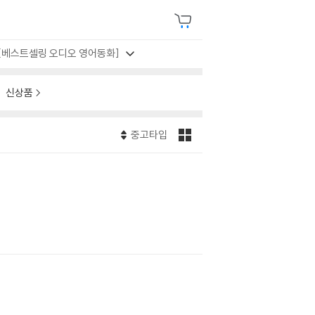
[베스트셀링 오디오 영어동화]
신상품
중고타입