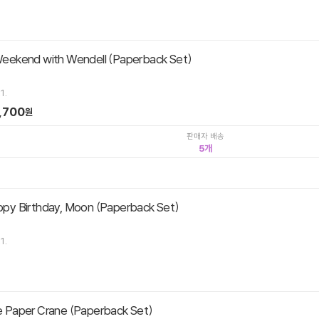
ekend with Wendell (Paperback Set)
1.
,700
원
판매자 배송
5
y Birthday, Moon (Paperback Set)
1.
Paper Crane (Paperback Set)