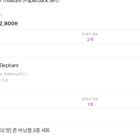
Treasure (Paperback Set)
1.
2,800
원
판매자 배송
2
 Elephant
, Anthony(ILL)
.5.6.
판매자 배송
1
베오영] 존 버닝햄 3종 세트