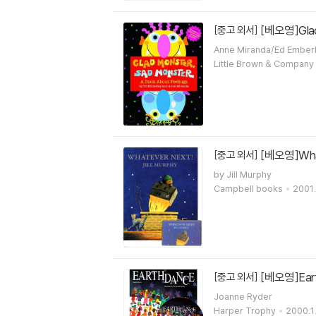
[베오영]Glad 
[중고 외서]
Anne Miranda/Ed Ember
Little Brown & Company
[베오영]What
[중고 외서]
by Jill Murphy
Campbell books
2001.
[베오영]Eart
[중고 외서]
Joanne Ryder
Harper Trophy
2000.1.