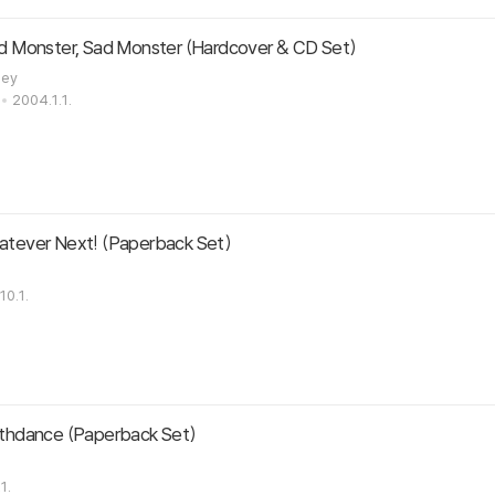
Monster, Sad Monster (Hardcover & CD Set)
ley
2004.1.1.
ever Next! (Paperback Set)
10.1.
hdance (Paperback Set)
1.