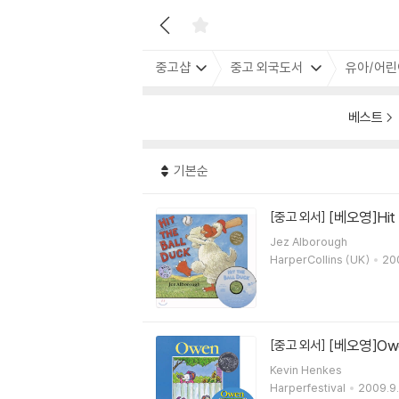
중고샵
중고 외국도서
유아/어린
베스트
기본순
[베오영]Hit t
[중고 외서]
Jez Alborough
HarperCollins (UK)
200
[베오영]Owen
[중고 외서]
Kevin Henkes
Harperfestival
2009.9.