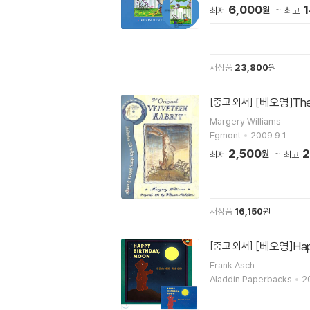
6,000
1
원
최저
최고
새상품
23,800
원
[베오영]The 
[중고 외서]
Margery Williams
Egmont
2009.9.1.
2,500
2
원
최저
최고
새상품
16,150
원
[베오영]Happ
[중고 외서]
Frank Asch
Aladdin Paperbacks
2