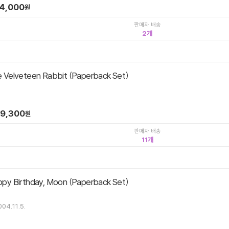
4,000
원
판매자 배송
2
Velveteen Rabbit (Paperback Set)
9,300
원
판매자 배송
11
y Birthday, Moon (Paperback Set)
004.11.5.