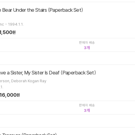
ear Under the Stairs (Paperback Set)
Inc
1994.1.1.
1,500
원
판매자 배송
3
e a Sister, My Sister Is Deaf (Paperback Set)
erson, Deborah Kogan Ray
1.
16,000
원
판매자 배송
3