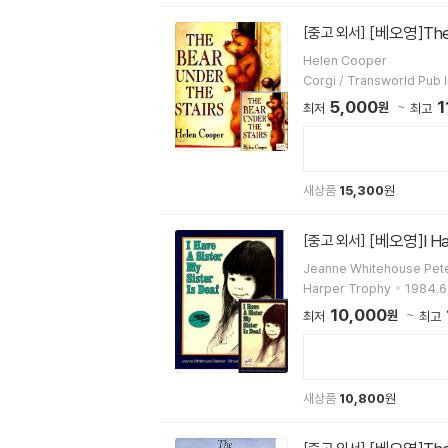
[베오영]The B
[중고 외서]
Helen Cooper
Corgi / Transworld Pub 
5,000
1
원
최저
최고
새상품
15,300
원
[베오영]I Hav
[중고 외서]
Jeanne Whitehouse Pet
Harper Trophy
1984.6.
10,000
원
최저
최고
새상품
10,800
원