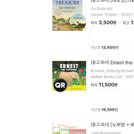
[베오영]The 
[중고 외서]
Uri Shulevitz
Harper Trophy
2000.1.
3,500
1
원
최저
최고
새상품
13,600
원
Ernest the
[중고 외서]
Browne, Anthony/Browne
Walker Books Ltd
2021
11,500
원
최저
새상품
19,550
원
[노부영 + 
[중고 외서]
John Burningham