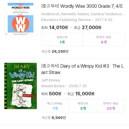
Wordly Wise 3000 Grade 7, 4/E
[중고 외서]
Hodkinson, Kenneth/ Adams, Sandra/ Hodkinson,
Erica/ Educators Publishing Service (COR)
Educators Publishing Service
2017.6.30.
14,010
27,000
원
원
최저
최고
매장ON
판매자 배송
1
6
새상품
26,250
원
Diary of a Wimpy Kid #3 : The L
[중고 외서]
ast Straw
Jeff Kinney
Amulet Books
2009.7.30.
500
15,000
원
원
최저
최고
예스24배송
매장ON
판매자 배송
1
3
20
새상품
6,540
원