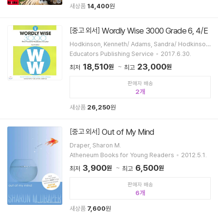
새상품
14,400
원
Wordly Wise 3000 Grade 6, 4/E
[중고 외서]
Hodkinson, Kenneth/ Adams, Sandra/ Hodkinson,
Erica/ Educators Publishing Service (COR)
Educators Publishing Service
2017.6.30.
18,510
23,000
원
원
최저
최고
판매자 배송
2
새상품
26,250
원
Out of My Mind
[중고 외서]
Draper, Sharon M.
Atheneum Books for Young Readers
2012.5.1.
3,900
6,500
원
원
최저
최고
판매자 배송
6
새상품
7,600
원