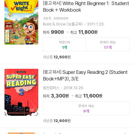
Write Right Beginner 1 : Student
[중고 외서]
Book + Workbook
Jia K. Johnson
Build & Grow (능률교육)
2011.1.20.
990
11,800
원
원
최저
최고
매장ON
판매자 배송
1
17
새상품
12,600
원
Super Easy Reading 2 (Student
[중고 외서]
Book+MP3), 3/E
웅진컴퍼스
2018.10.25.
3,300
11,600
원
원
최저
최고
판매자 배송
9
새상품
12,600
원