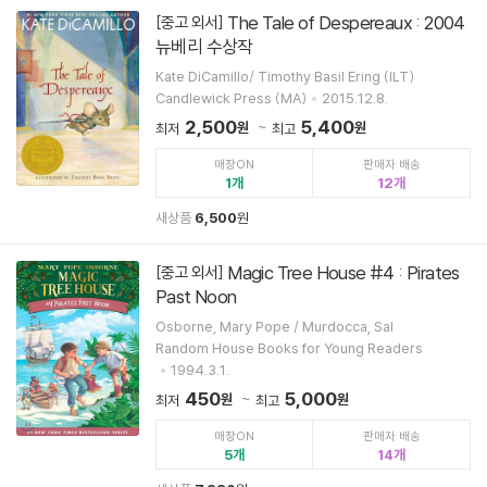
The Tale of Despereaux : 2004
[중고 외서]
뉴베리 수상작
Kate DiCamillo/ Timothy Basil Ering (ILT)
Candlewick Press (MA)
2015.12.8.
2,500
5,400
원
원
최저
최고
매장ON
판매자 배송
1
12
새상품
6,500
원
Magic Tree House #4 : Pirates
[중고 외서]
Past Noon
Osborne, Mary Pope / Murdocca, Sal
Random House Books for Young Readers
1994.3.1.
450
5,000
원
원
최저
최고
매장ON
판매자 배송
5
14