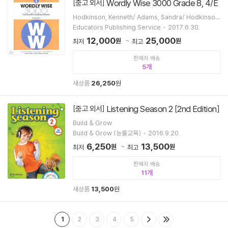
Wordly Wise 3000 Grade 8, 4/E
[중고 외서]
Hodkinson, Kenneth/ Adams, Sandra/ Hodkinson,
Erica/ Educators Publishing Service (COR)
Educators Publishing Service
2017.6.30.
12,000
25,000
원
원
최저
최고
판매자 배송
5
새상품
26,250
원
Listening Season 2 [2nd Edition]
[중고 외서]
Build & Grow
Build & Grow (능률교육)
2016.9.20.
6,250
13,500
원
원
최저
최고
판매자 배송
11
새상품
13,500
원
1
2
3
4
5