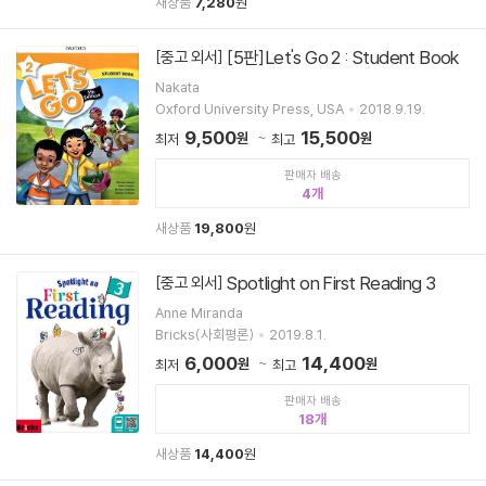
새상품
7,280
원
[5판]Let's Go 2 : Student Book
[중고 외서]
Nakata
Oxford University Press, USA
2018.9.19.
9,500
15,500
원
원
최저
최고
판매자 배송
4
새상품
19,800
원
Spotlight on First Reading 3
[중고 외서]
Anne Miranda
Bricks(사회평론)
2019.8.1.
6,000
14,400
원
원
최저
최고
판매자 배송
18
새상품
14,400
원