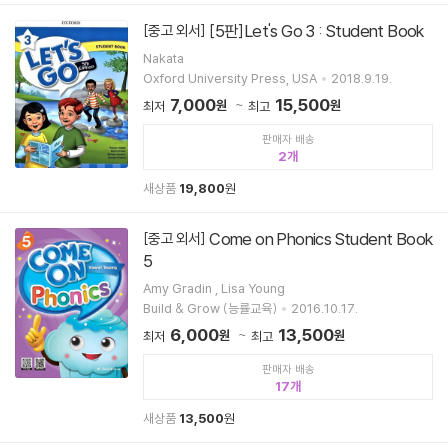
[5판]Let's Go 3 : Student Book
[중고 외서]
Nakata
Oxford University Press, USA
2018.9.19.
7,000
15,500
원
원
최저
최고
판매자 배송
2
새상품
19,800
원
Come on Phonics Student Book
[중고 외서]
5
Amy Gradin , Lisa Young
Build & Grow (능률교육)
2016.10.17.
6,000
13,500
원
원
최저
최고
판매자 배송
17
새상품
13,500
원