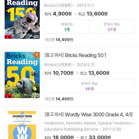
Bricks(사회평론)
2013.11.1.
4,900
13,600
원
원
최저
최고
매장ON
판매자 배송
1
17
새상품
14,400
원
Bricks Reading 50 1
[중고 외서]
Bricks(사회평론)
2016.5.31.
10,700
13,600
원
원
최저
최고
판매자 배송
19
새상품
14,400
원
Wordly Wise 3000 Grade 4, 4/E
[중고 외서]
Hodkinson, Kenneth/ Adams, Sandra/ Hodkinson,
Erica/ Educators Publishing Service (COR)
Educators Publishing Service
2017.6.30.
18,000
33,000
원
원
최저
최고