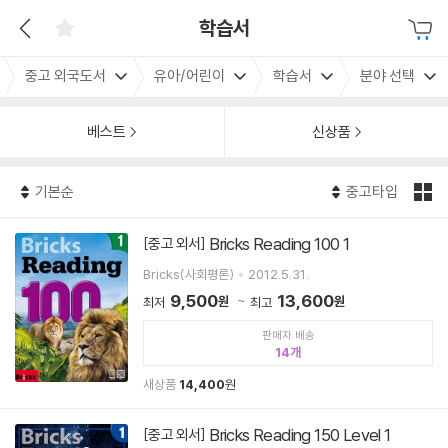
학습서
중고 외국도서
유아/어린이
학습서
분야 선택
베스트
신상품
기본순
중고타입
Bricks Reading 100 1
[중고 외서]
Bricks(사회평론)
2012.5.31.
9,500
13,600
원
원
최저
최고
판매자 배송
14
새상품
14,400
원
Bricks Reading 150 Level 1
[중고 외서]