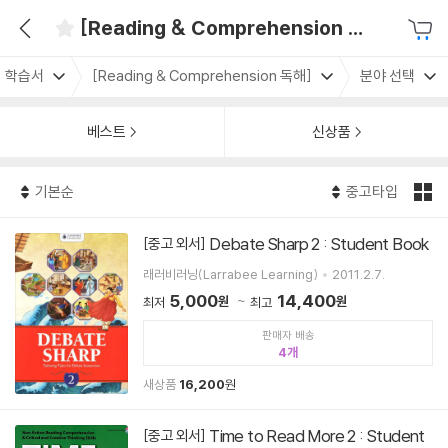
[Reading & Comprehension 독해]
학습서
[Reading & Comprehension 독해]
분야 선택
베스트
신상품
기본순
중고타입
Debate Sharp 2 : Student Book
[중고 외서]
래러비러닝(Larrabee Learning)
2011.2.7.
5,000
14,400
원
원
최저
최고
판매자 배송
4
새상품
16,200
원
Time to Read More 2 : Student
[중고 외서]