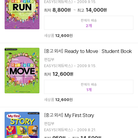
EASYS(에듀박스)
2009.9.15.
8,800
14,000
원
원
최저
최고
판매자 배송
2
새상품
12,600
원
Ready to Move : Student Book
[중고 외서]
편집부
EASYS(에듀박스)
2009.9.15.
12,600
원
최저
판매자 배송
1
새상품
12,600
원
My First Story
[중고 외서]
편집부
EASYS(에듀박스)
2009.8.21.
950
14,500