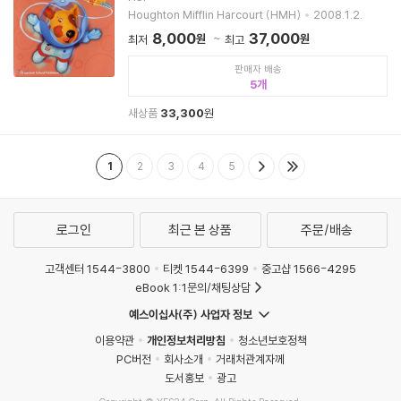
Houghton Mifflin Harcourt (HMH)
2008.1.2.
8,000
37,000
원
원
최저
최고
판매자 배송
5
새상품
33,300
원
1
2
3
4
5
로그인
최근 본 상품
주문/배송
고객센터 1544-3800
티켓 1544-6399
중고샵 1566-4295
eBook 1:1문의/채팅상담
예스이십사(주) 사업자 정보
이용약관
개인정보처리방침
청소년보호정책
PC버전
회사소개
거래처관계자께
도서홍보
광고