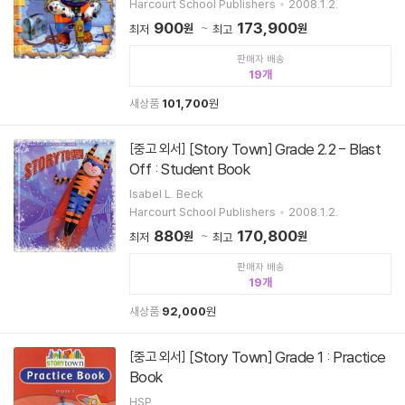
Harcourt School Publishers
2008.1.2.
900
173,900
원
원
최저
최고
판매자 배송
19
새상품
101,700
원
[Story Town] Grade 2.2 - Blast
[중고 외서]
Off : Student Book
Isabel L. Beck
Harcourt School Publishers
2008.1.2.
880
170,800
원
원
최저
최고
판매자 배송
19
새상품
92,000
원
[Story Town] Grade 1 : Practice
[중고 외서]
Book
HSP