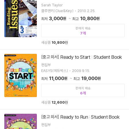
Sarah Taylor
클루앤키(Clue&Key)
2010.2.25.
3,000
10,800
원
원
최저
최고
판매자 배송
7
새상품
10,800
원
Ready to Start : Student Book
[중고 외서]
편집부
EASYS(에듀박스)
2009.9.15.
11,000
19,000
원
원
최저
최고
판매자 배송
6
새상품
12,600
원
Ready to Run : Student Book
[중고 외서]
편집부