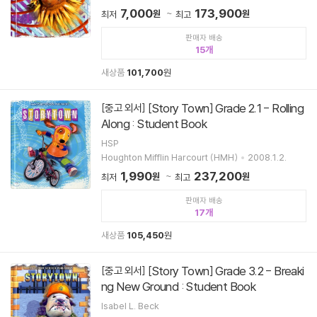
7,000
173,900
원
원
최저
최고
판매자 배송
15
새상품
101,700
원
[Story Town] Grade 2.1 - Rolling
[중고 외서]
Along : Student Book
HSP
Houghton Mifflin Harcourt (HMH)
2008.1.2.
1,990
237,200
원
원
최저
최고
판매자 배송
17
새상품
105,450
원
[Story Town] Grade 3.2 - Breaki
[중고 외서]
ng New Ground : Student Book
Isabel L. Beck