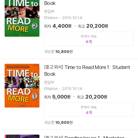
Book
편집부
ENation
2010.10.14.
4,400
20,200
원
원
최저
최고
판매자 배송
6
새상품
10,800
원
Time to Read More 1 : Student
[중고 외서]
Book
편집부
ENation
2010.10.14.
5,000
20,200
원
원
최저
최고
판매자 배송
4
새상품
10,800
원
Reading Issues 1 : Mysteries
[중고 외서]