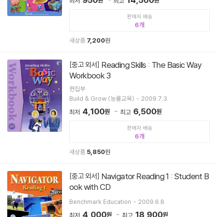
원
원
최저
최고
판매자 배송
6
새상품
7,200
원
Reading Skills : The Basic Way
[중고 외서]
Workbook 3
편집부
Build & Grow (능률교육)
2009.7.3.
4,100
6,500
원
원
최저
최고
판매자 배송
6
새상품
5,850
원
Navigator Reading 1 : Student B
[중고 외서]
ook with CD
Benchmark Education
2009.6.8.
4,000
18,900
원
원
최저
최고