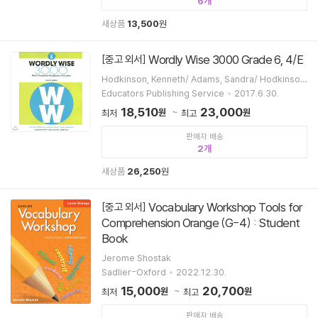
6
새상품
13,500
원
Wordly Wise 3000 Grade 6, 4/E
[중고 외서]
Hodkinson, Kenneth/ Adams, Sandra/ Hodkinson,
Erica/ Educators Publishing Service (COR)
Educators Publishing Service
2017.6.30.
18,510
23,000
원
원
최저
최고
판매자 배송
2
새상품
26,250
원
Vocabulary Workshop Tools for
[중고 외서]
Comprehension Orange (G-4) : Student
Book
Jerome Shostak
Sadlier-Oxford
2022.12.30.
15,000
20,700
원
원
최저
최고
판매자 배송