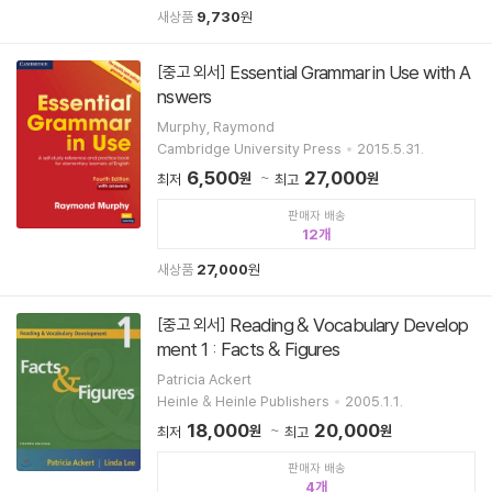
새상품
9,730
원
Essential Grammar in Use with A
[중고 외서]
nswers
Murphy, Raymond
Cambridge University Press
2015.5.31.
6,500
27,000
원
원
최저
최고
판매자 배송
12
새상품
27,000
원
Reading & Vocabulary Develop
[중고 외서]
ment 1 : Facts & Figures
Patricia Ackert
Heinle & Heinle Publishers
2005.1.1.
18,000
20,000
원
원
최저
최고
판매자 배송
4