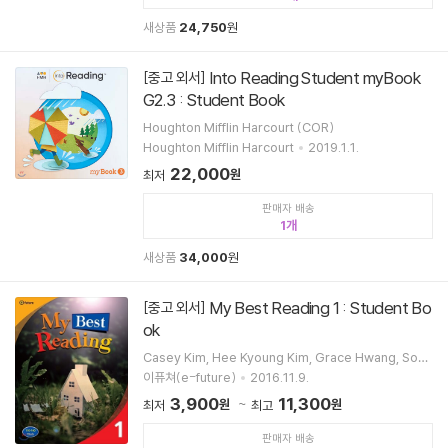
새상품
24,750
원
Into Reading Student myBook
[중고 외서]
G2.3 : Student Book
Houghton Mifflin Harcourt (COR)
Houghton Mifflin Harcourt
2019.1.1.
22,000
원
최저
판매자 배송
1
새상품
34,000
원
My Best Reading 1 : Student Bo
[중고 외서]
ok
Casey Kim, Hee Kyoung Kim, Grace Hwang, Sony
a Par
이퓨쳐(e-future)
2016.11.9.
3,900
11,300
원
원
최저
최고
판매자 배송