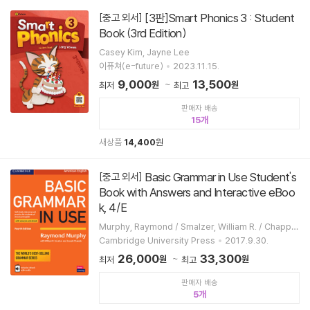
[3판]Smart Phonics 3 : Student
[중고 외서]
Book (3rd Edition)
Casey Kim, Jayne Lee
이퓨쳐(e-future)
2023.11.15.
9,000
13,500
원
원
최저
최고
판매자 배송
15
새상품
14,400
원
Basic Grammar in Use Student's
[중고 외서]
Book with Answers and Interactive eBoo
k, 4/E
Murphy, Raymond / Smalzer, William R. / Chappl
e, Joseph
Cambridge University Press
2017.9.30.
26,000
33,300
원
원
최저
최고
판매자 배송
5