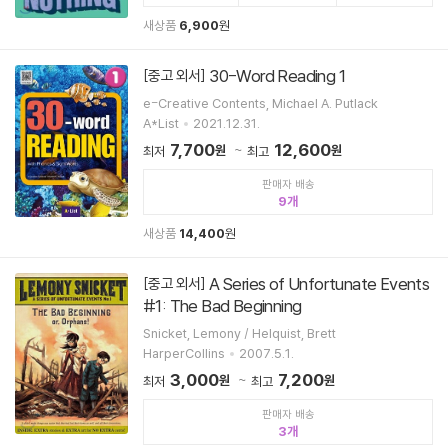
새상품
6,900
원
30-Word Reading 1
[중고 외서]
e-Creative Contents, Michael A. Putlack
A*List
2021.12.31.
7,700
12,600
원
원
최저
최고
판매자 배송
9
새상품
14,400
원
A Series of Unfortunate Events
[중고 외서]
#1: The Bad Beginning
Snicket, Lemony / Helquist, Brett
HarperCollins
2007.5.1.
3,000
7,200
원
원
최저
최고
판매자 배송
3