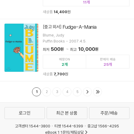
11
새상품
14,400
원
Fudge-A-Mania
[중고 외서]
Blume, Judy
Puffin Books
2007.4.5.
500
10,000
원
원
최저
최고
매장ON
판매자 배송
2
25
새상품
7,700
원
1
2
3
4
5
로그인
최근 본 상품
주문/배송
고객센터 1544-3800
티켓 1544-6399
중고샵 1566-4295
eBook 1:1문의/채팅상담