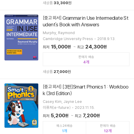
새상품
33,300
원
Grammar in Use Intermediate St
[중고 외서]
udent's Book with Answers
Murphy, Raymond
Cambridge University Press
2018.9.13.
15,000
24,300
원
원
최저
최고
판매자 배송
4
새상품
27,000
원
[3판]Smart Phonics 1 : Workboo
[중고 외서]
k (3rd Edition)
Casey Kim, Jayne Lee
이퓨쳐(e-future)
2023.11.15.
5,200
7,200
원
원
최저
최고
예스24배송
판매자 배송
1
12