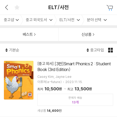
ELT/사전
중고샵
중고 외국도서
ELT/사전
분야 선택
베스트
신상품
기본순
중고타입
[3판]Smart Phonics 2 : Student
[중고 외서]
Book (3rd Edition)
Casey Kim, Jayne Lee
이퓨쳐(e-future)
2023.11.15.
10,500
13,500
원
원
최저
최고
판매자 배송
13
새상품
14,400
원