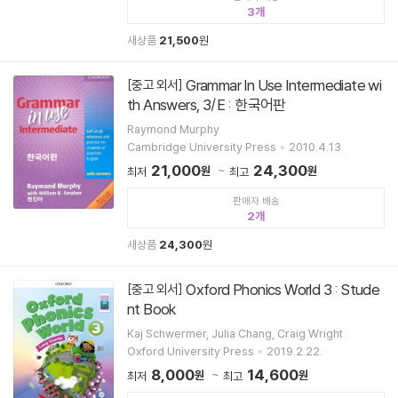
3
새상품
21,500
원
Grammar In Use Intermediate wi
[중고 외서]
th Answers, 3/E : 한국어판
Raymond Murphy
Cambridge University Press
2010.4.13.
21,000
24,300
원
원
최저
최고
판매자 배송
2
새상품
24,300
원
Oxford Phonics World 3 : Stude
[중고 외서]
nt Book
Kaj Schwermer, Julia Chang, Craig Wright
Oxford University Press
2019.2.22.
8,000
14,600
원
원
최저
최고