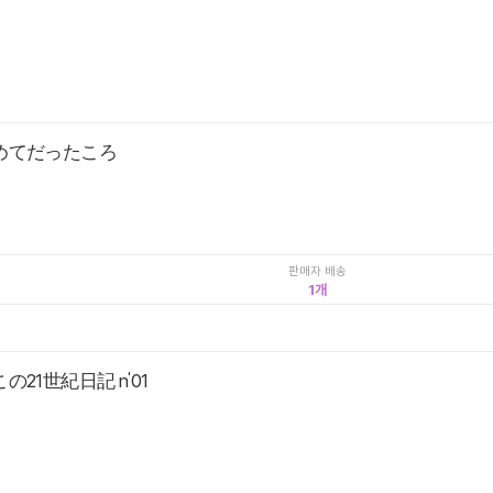
めてだったころ
판매자 배송
1
の21世紀日記 n'01