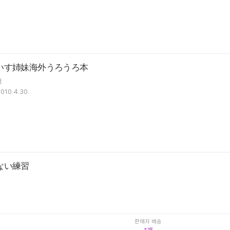
いす姉妹海外うろうろ本
저
010.4.30.
ない練習
판매자 배송
1