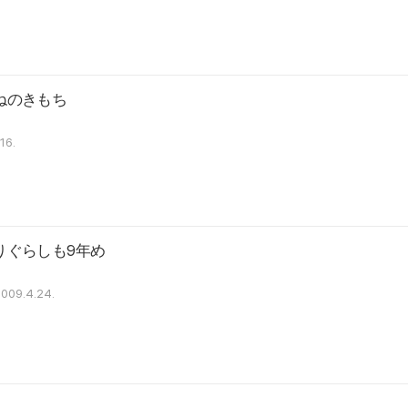
ねのきもち
16.
りぐらしも9年め
009.4.24.