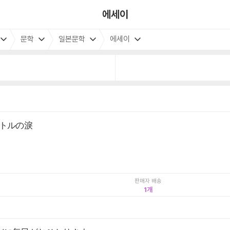
에세이
문학
일본문학
에세이
ットルの淚
판매자 배송
1