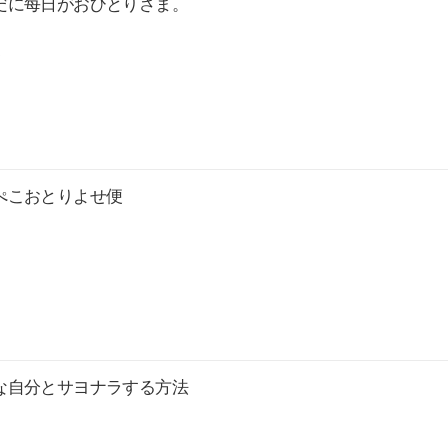
だに每日がおひとりさま。
.
ぺこおとりよせ便
な自分とサヨナラする方法