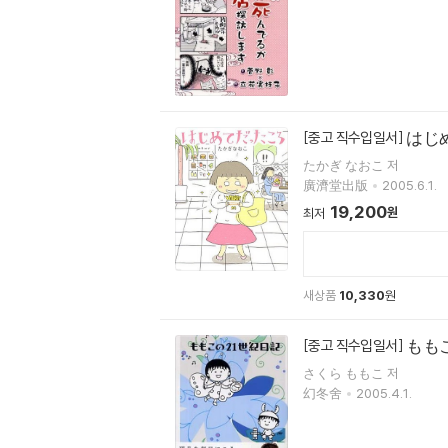
はじ
[중고 직수입일서]
たかぎ なおこ 저
廣濟堂出版
2005.6.1.
19,200
원
최저
새상품
10,330
원
ももこ
[중고 직수입일서]
さくら ももこ 저
幻冬舍
2005.4.1.