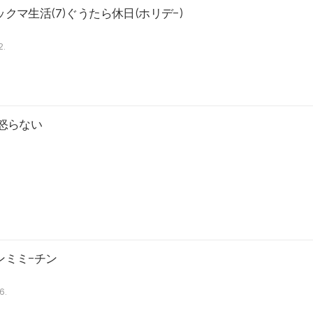
クマ生活(7)ぐうたら休日(ホリデ-)
2.
,怒らない
ンミミ-チン
6.