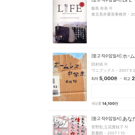
飯島 奈美 저
東京系井重里事務所
20
ホ-
[중고 직수입일서]
田村裕 저
ワニブックス
2007.9.2
5,000
2
원
최저
최고
새상품
14,100
원
あな
[중고 직수입일서]
菅野彰,立花實枝子 저
新書館
2007.1.10.