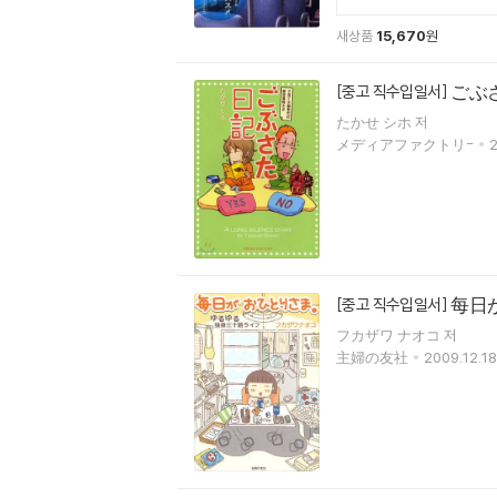
새상품
15,670
원
ごぶ
[중고 직수입일서]
たかせ シホ 저
メディアファクトリ-
2
每日
[중고 직수입일서]
フカザワ ナオコ 저
主婦の友社
2009.12.18