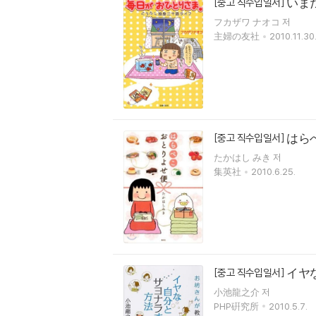
いま
[중고 직수입일서]
フカザワ ナオコ 저
主婦の友社
2010.11.30
はら
[중고 직수입일서]
たかはし みき 저
集英社
2010.6.25.
イヤ
[중고 직수입일서]
小池龍之介 저
PHP硏究所
2010.5.7.