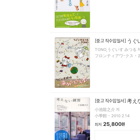
うぐ
[중고 직수입일서]
TONO,うぐいす みつる 
フロンティアワ-クス
2
考え
[중고 직수입일서]
小池龍之介 저
小學館
2010.2.14.
25,800
원
최저