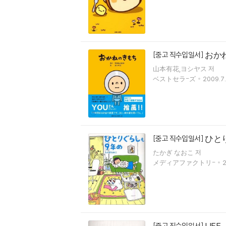
おか
[중고 직수입일서]
山本有花,ヨシヤス 저
ベストセラ-ズ
2009.7.
ひと
[중고 직수입일서]
たかぎ なおこ 저
メディアファクトリ-
2
LIFE
[중고 직수입일서]