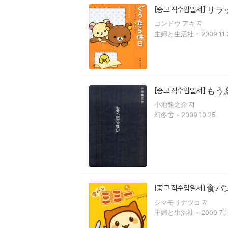
リラッ
[중고 직수입일서]
コンドウ アキ 저
主婦と生活社
2009.11.
もう
[중고 직수입일서]
小池龍之介 저
幻冬舍
2009.10.25.
食パ
[중고 직수입일서]
シマモリナツコ 저
主婦と生活社
2009.7.1