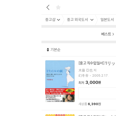
중고샵
중고 외국도서
일본도서
베스트
기본순
1リ
[중고 직수입일서]
木藤 亞也 저
幻冬舍
2005.2.17.
3,000
원
최저
새상품
6,390
원