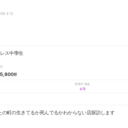
09.3.12.
ムレス中學生
0.
5,800
원
판매자 배송
4
たの町の生きてるか死んでるかわからない店探訪します