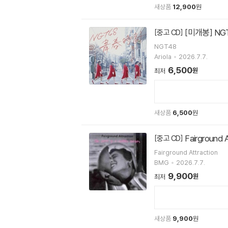
새상품
12,900
원
[미개봉] NG
[중고 CD]
NGT48
Ariola
2026.7.7.
6,500
원
최저
새상품
6,500
원
Fairground 
[중고 CD]
Fairground Attraction
BMG
2026.7.7.
9,900
원
최저
새상품
9,900
원