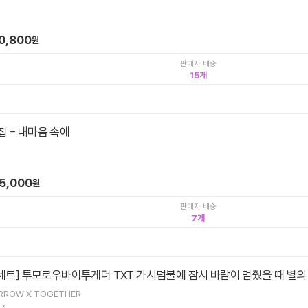
0,800
원
판매자 배송
15
1집 - 내마음 속에
5,000
원
판매자 배송
7
세트] 투모로우바이투게더 TXT 가시덤불에 잠시 바람이 멈췄을 때 별의 
ROW X TOGETHER
7.