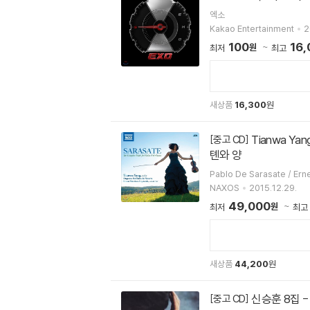
엑소
Kakao Entertainment
2
100
16,
원
최저
최고
새상품
16,300
원
Tianwa Yang 사라사테: 바이올린과 오케스트라를 위한 음악 전곡 (Sarasate: The Complete Music fot Violin & Orchestra)
[중고 CD]
톈와 양
Pablo De Sarasate / Ern
NAXOS
2015.12.29.
49,000
원
최저
최고
새상품
44,200
원
신승훈 8집 -
[중고 CD]