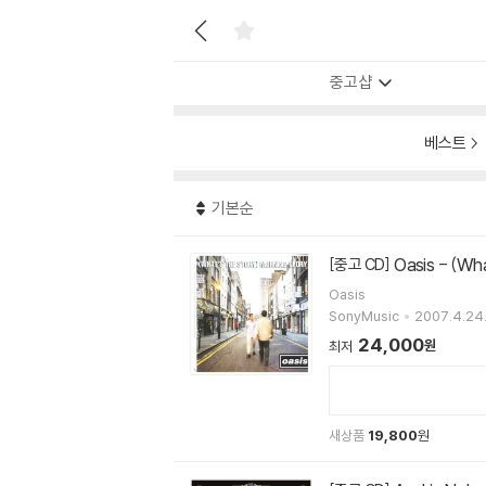
중고샵
베스트
기본순
Oasis - (Wha
[중고 CD]
Oasis
SonyMusic
2007.4.24
24,000
원
최저
새상품
19,800
원