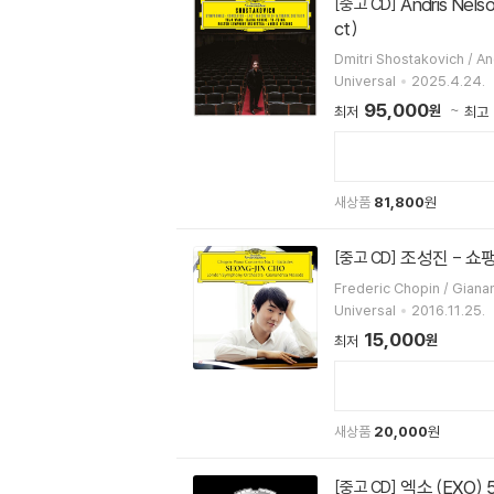
Andris Nelsons 쇼스타코비치: 교향곡, 협주곡 (Shostakovich: Symphonies, Concertos, Lady Macbeth of Mtsensk Distri
[중고 CD]
ct)
Dmitri Shostakovich / A
Universal
2025.4.24.
95,000
원
최저
최고
새상품
81,800
원
조성진 - 쇼팽:
[중고 CD]
Frederic Chopin / Gia
Universal
2016.11.25.
15,000
원
최저
새상품
20,000
원
엑소 (EXO) 
[중고 CD]