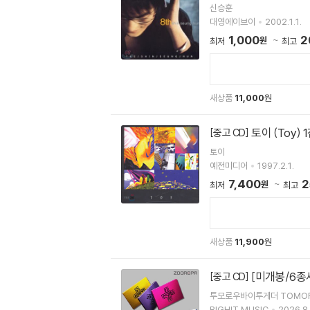
신승훈
대영에이브이
2002.1.1.
1,000
2
원
최저
최고
새상품
11,000
원
토이 (Toy) 
[중고 CD]
토이
예전미디어
1997.2.1.
7,400
2
원
최저
최고
새상품
11,900
원
[미개봉/6종
[중고 CD]
투모로우바이투게더 TOMOR
BIGHIT MUSIC
2026.8.