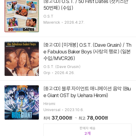
O.S.T. / 50 First Dates (첫키스만
[중고 CD]
50번째) (수입)
O.S.T
Maverick
2026.4.27.
[미개봉] O.S.T. (Dave Grusin) / Th
[중고 CD]
e Fabulous Baker Boys (사랑의 행로) (일본
수입/MVCR26)
O.S.T. (Dave Grusin)
Grp
2026.4.26.
블루 자이언트 애니메이션 음악 (Blu
[중고 CD]
e Giant OST by Uehara Hiromi)
Hiromi
Universal
2023.10.6.
37,000
78,000
원
원
최저
최고
판매자 배송
2