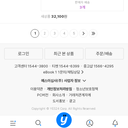
판매자 배송
3
새상품
32,100
원
1
2
3
4
5
로그인
최근 본 상품
주문/배송
고객센터 1544-3800
티켓 1544-6399
중고샵 1566-4295
eBook 1:1문의/채팅상담
예스이십사(주) 사업자 정보
이용약관
개인정보처리방침
청소년보호정책
PC버전
회사소개
거래처관계자께
도서홍보
광고
Copyright © YES24 Corp. All Rights Reserved.
MATOM12