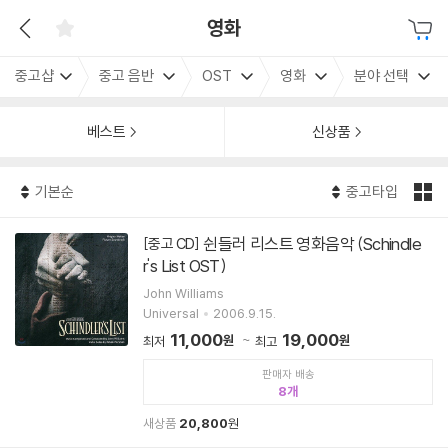
영화
중고샵
중고 음반
OST
영화
분야 선택
베스트
신상품
기본순
중고타입
쉰들러 리스트 영화음악 (Schindle
[중고 CD]
r's List OST)
John Williams
Universal
2006.9.15.
11,000
19,000
원
원
최저
최고
판매자 배송
8
새상품
20,800
원