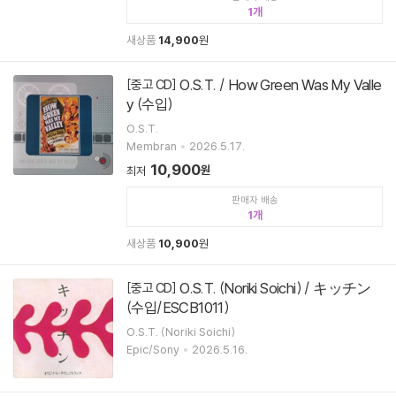
1
새상품
14,900
원
O.S.T. / How Green Was My Valle
[중고 CD]
y (수입)
O.S.T.
Membran
2026.5.17.
10,900
원
최저
판매자 배송
1
새상품
10,900
원
O.S.T. (Noriki Soichi) / キッチン
[중고 CD]
(수입/ESCB1011)
O.S.T. (Noriki Soichi)
Epic/Sony
2026.5.16.