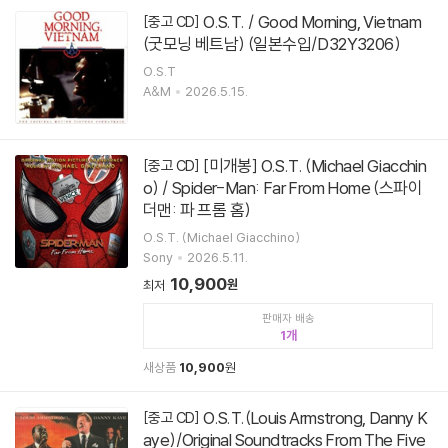
O.S.T. / Good Morning, Vietnam
[중고 CD]
(굿모닝 베트남) (일본수입/D32Y3206)
O.S.T
A&M
2026.5.15.
[미개봉] O.S.T. (Michael Giacchin
[중고 CD]
o) / Spider-Man: Far From Home (스파이
더맨: 파 프롬 홈)
O.S.T. (Michael Giacchino)
Sony
2026.5.11.
10,900
원
최저
판매자 배송
1
새상품
10,900
원
O.S.T.(Louis Armstrong, Danny K
[중고 CD]
aye)/Original Soundtracks From The Five