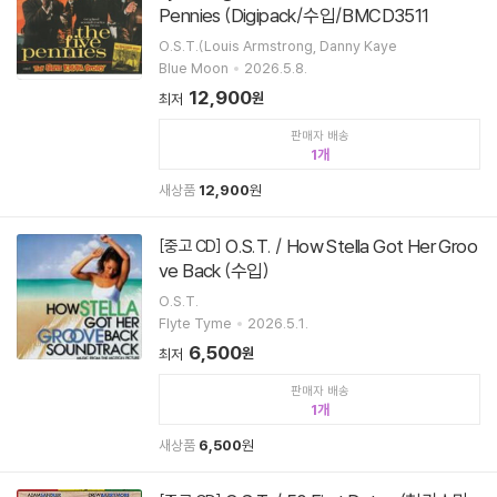
Pennies (Digipack/수입/BMCD3511
O.S.T.(Louis Armstrong, Danny Kaye
Blue Moon
2026.5.8.
12,900
원
최저
판매자 배송
1
새상품
12,900
원
O.S.T. / How Stella Got Her Groo
[중고 CD]
ve Back (수입)
O.S.T.
Flyte Tyme
2026.5.1.
6,500
원
최저
판매자 배송
1
새상품
6,500
원