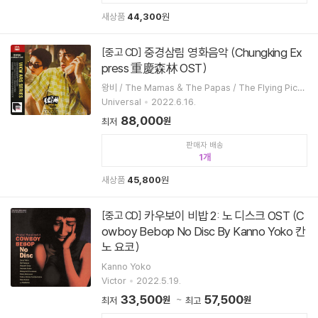
새상품
44,300
원
중경삼림 영화음악 (Chungking Ex
[중고 CD]
press 重慶森林 OST)
왕비 / The Mamas & The Papas / The Flying Pick
ets / Dinah Washington / 왕가위
Universal
2022.6.16.
88,000
원
최저
판매자 배송
1
새상품
45,800
원
카우보이 비밥 2: 노 디스크 OST (C
[중고 CD]
owboy Bebop No Disc By Kanno Yoko 칸
노 요코)
Kanno Yoko
Victor
2022.5.19.
33,500
57,500
원
원
최저
최고