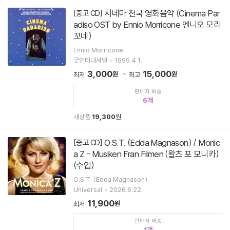
시네마 천국 영화음악 (Cinema Par
[중고 CD]
adiso OST by Ennio Morricone 엔니오 모리
꼬네)
Ennio Morricone
굿인터내셔널
1999.4.1.
3,000
15,000
원
원
최저
최고
판매자 배송
6
새상품
19,300
원
O.S.T. (Edda Magnason) / Monic
[중고 CD]
a Z - Musiken Fran Filmen (왈츠 포 모니카)
(수입)
O.S.T. (Edda Magnason)
Universal
2026.6.22.
11,900
원
최저
판매자 배송
1