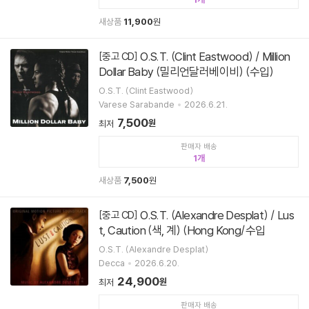
새상품
11,900
원
O.S.T. (Clint Eastwood) / Million
[중고 CD]
Dollar Baby (밀리언달러베이비) (수입)
O.S.T. (Clint Eastwood)
Varese Sarabande
2026.6.21.
7,500
원
최저
판매자 배송
1
새상품
7,500
원
O.S.T. (Alexandre Desplat) / Lus
[중고 CD]
t, Caution (색, 계) (Hong Kong/수입
O.S.T. (Alexandre Desplat)
Decca
2026.6.20.
24,900
원
최저
판매자 배송