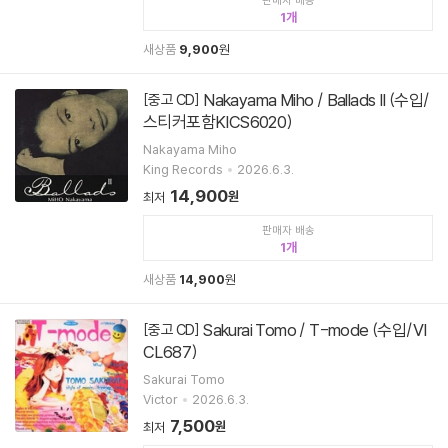
판매자 배송
1
새상품
9,900
원
Nakayama Miho / Ballads II (수입/
[중고 CD]
스티커포함KICS6020)
Nakayama Miho
King Records
2026.6.3.
14,900
원
최저
판매자 배송
1
새상품
14,900
원
Sakurai Tomo / T-mode (수입/VI
[중고 CD]
CL687)
Sakurai Tomo
Victor
2026.6.3.
7,500
원
최저