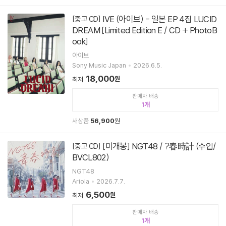
IVE (아이브) - 일본 EP 4집 LUCID
[중고 CD]
DREAM [Limited Edition E / CD + PhotoB
ook]
아이브
Sony Music Japan
2026.6.5.
18,000
원
최저
판매자 배송
1
새상품
56,900
원
[미개봉] NGT48 / ?春時計 (수입/
[중고 CD]
BVCL802)
NGT48
Ariola
2026.7.7.
6,500
원
최저
판매자 배송
1