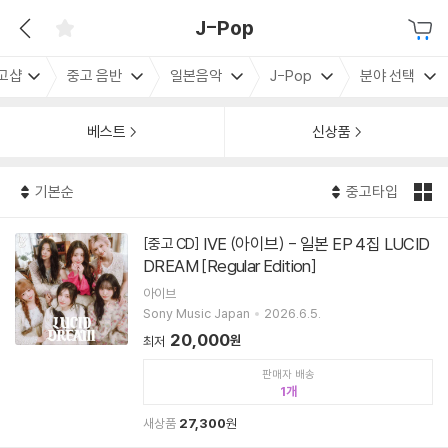
J-Pop
고샵
중고 음반
일본음악
J-Pop
분야 선택
베스트
신상품
기본순
중고타입
IVE (아이브) - 일본 EP 4집 LUCID
[중고 CD]
DREAM [Regular Edition]
아이브
Sony Music Japan
2026.6.5.
20,000
원
최저
판매자 배송
1
새상품
27,300
원