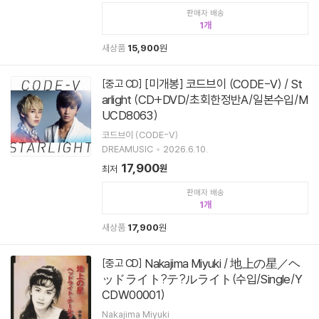
판매자 배송
1
새상품
15,900
원
[미개봉] 코드브이 (CODE-V) / St
[중고 CD]
arlight (CD+DVD/초회한정반A/일본수입/M
UCD8063)
코드브이 (CODE-V)
DREAMUSIC
2026.6.10.
17,900
원
최저
판매자 배송
1
새상품
17,900
원
Nakajima Miyuki / 地上の星／ヘ
[중고 CD]
ッドライト?テ?ルライト(수입/Single/Y
CDW00001)
Nakajima Miyuki