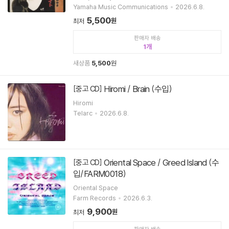
Yamaha Music Communications
2026.6.8.
5,500
원
최저
판매자 배송
1
새상품
5,500
원
Hiromi / Brain (수입)
[중고 CD]
Hiromi
Telarc
2026.6.8.
Oriental Space / Greed Island (수
[중고 CD]
입/FARM0018)
Oriental Space
Farm Records
2026.6.3.
9,900
원
최저