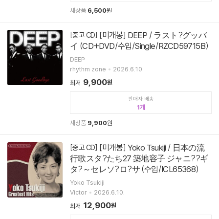
새상품
6,500
원
[미개봉] DEEP / ラスト?グッバ
[중고 CD]
イ (CD+DVD/수입/Single/RZCD59715B)
DEEP
rhythm zone
2026.6.10.
9,900
원
최저
판매자 배송
1
새상품
9,900
원
[미개봉] Yoko Tsukiji / 日本の流
[중고 CD]
行歌スタ?たち27 築地容子 ジャニ??ギ
タ?～セレソ?ロ?サ (수입/ICL65368)
Yoko Tsukiji
Victor
2026.6.10.
12,900
원
최저