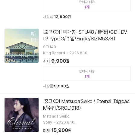
판매자 배송
1
새상품
12,900
원
[미개봉] STU48 / 暗闇 (CD+DV
[중고 CD]
D/Type G/수입/Single/KIZM5378)
STU48
King Record
2026.6.10.
9,900
원
최저
판매자 배송
1
새상품
9,900
원
Matsuda Seiko / Eternal (Digipac
[중고 CD]
k/수입/SRCL1918)
Matsuda Seiko
Sony
2026.6.10.
15,900
원
최저