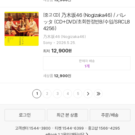
乃木坂46 (Nogizaka46) / バレ
[중고 CD]
ッタ (CD+DVD/초회한정반B/수입/SRCL8
4256)
乃木坂46 (Nogizaka46)
Sony
2026.5.25.
12,900
원
최저
판매자 배송
1
새상품
12,900
원
1
2
3
4
5
로그인
최근 본 상품
주문/배송
고객센터 1544-3800
티켓 1544-6399
중고샵 1566-4295
eBook 1:1문의/채팅상담