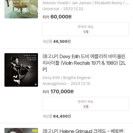
Antonio Vivaldi / Jan Jansen / Elizabeth Kenny / J
anine Jansen
Universal
2023.12.22.
60,000
원
최저
판매자 배송
1
새상품
46,500
원
Devy Erlih 드비 에를리히 바이올린
[중고 LP]
리사이틀 (Violin Recitals 1971 & 1980) [2L
P]
Devy Erlih / Brigitte Engerer
Analogphonic
2023.12.15.
170,000
원
최저
판매자 배송
1
새상품
64,400
원
Helene Grimaud 크레도 - 베토벤:
[중고 LP]