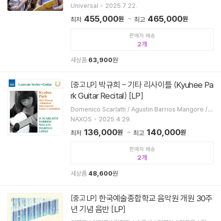
리 / Bamberger Symphoniker
Universal
2025.7.22.
455,000
465,000
원
원
최저
최고
판매자 배송
2
새상품
63,900
원
박규희 - 기타 리사이틀 (Kyuhee Pa
[중고 LP]
rk Guitar Recital) [LP]
Domenico Scarlatti / Agustin Barrios Mangore / J
oaquin Malats / Anton Diabelli / Jose M. Lopez L
NAXOS
2025.4.29.
opez / 박규희
136,000
140,000
원
원
최저
최고
판매자 배송
2
새상품
48,600
원
한국예술종합학교 음악원 개원 30주
[중고 LP]
년 기념 음반 [LP]