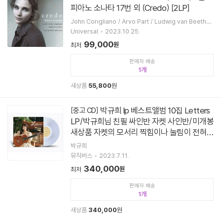
피아노 소나타 17번 외 (Credo) [2LP]
John Corigliano / Arvo Part / Ludwig van Beethov
en / Helene Grimaud
Universal
2023.10.25.
99,000
원
최저
판매자 배송
1
새상품
55,800
원
박규희 lp 베스트앨범 10집 Letters
[중고 CD]
LP/박규희님 친필 싸인반 자켓 사인반/미개봉
새상품 자켓의 모서리 찍힘이나 눌림이 전혀
없는 완벽한 새상품/개봉 후 반품불가
박규희
뮤직버스
2023.7.11.
340,000
원
최저
판매자 배송
1
새상품
340,000
원