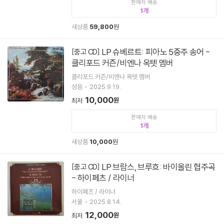
판매자 배송
1
새상품
59,800
원
LP 슈베르트: 피아노 5중주 송어 -
[중고 CD]
클리포드 커즌/비엔나 옥텟 멤버
클리포드 커즌/비엔나 옥텟 멤버
성음
2025.9.19.
10,000
원
최저
판매자 배송
1
새상품
10,000
원
LP 브람스, 브루흐: 바이올린 협주곡
[중고 CD]
- 하이페츠 / 라이너
하이페츠 / 라이너
서울
2025.8.14.
12,000
원
최저