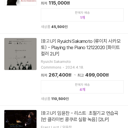
115,000
원
최저
판매자 배송
1
새상품
45,500
원
Ryuichi Sakamoto (류이치 사카모
[중고 LP]
토) - Playing the Piano 12122020 [화이트
컬러 2LP]
Ryuichi Sakamoto
Commmons
2024.4.18.
267,400
499,000
원
원
최저
최고
판매자 배송
4
새상품
110,500
원
임윤찬 - 리스트: 초절기교 연습곡
[중고 LP]
[반 클라이번 콩쿠르 실황 녹음] [2LP]
Franz Liszt / 임윤찬