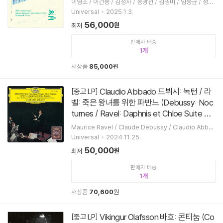
이영조 / 이건용 / 김청자 / 송광선 / 김영미 / 임웅균 / 정치
용 / 임윤찬 / 박재홍 / 문지영 / 클라라 주미 강 / 손열음 /
Universal
2025.1.3.
정명화 / 이성주 / 임지영 / 김동현 / Dominique Kim / K
56,000
원
최저
nua Symphony Orchestra / GRE 기타 콰르텟 / 국립
합창단
판매자 배송
1
새상품
85,000
원
Claudio Abbado 드뷔시: 녹턴 / 라
[중고 LP]
벨: 죽은 왕녀를 위한 파반느 (Debussy: Noc
turnes / Ravel: Daphnis et Chloe Suite N
o. 2) [LP]
Maurice Ravel / Claude Debussy / Claudio Abba
do / Boston Symphony Orchestra / New England
Universal
2024.11.25.
Conservatory Chorus
50,000
원
최저
판매자 배송
1
새상품
70,600
원
Vikingur Olafsson 바흐: 콘티눔 (Co
[중고 LP]