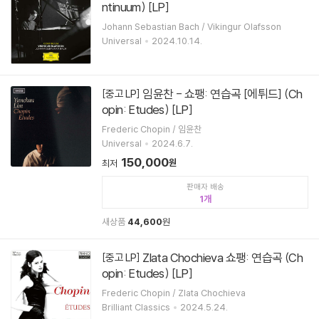
ntinuum) [LP]
Johann Sebastian Bach / Vikingur Olafsson
Universal
2024.10.14.
임윤찬 - 쇼팽: 연습곡 [에튀드] (Ch
[중고 LP]
opin: Etudes) [LP]
Frederic Chopin / 임윤찬
Universal
2024.6.7.
150,000
원
최저
판매자 배송
1
새상품
44,600
원
Zlata Chochieva 쇼팽: 연습곡 (Ch
[중고 LP]
opin: Etudes) [LP]
Frederic Chopin / Zlata Chochieva
Brilliant Classics
2024.5.24.