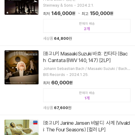
Steinway & Sons
2024.2.1.
146,000
150,000
원
원
최저
최고
판매자 배송
2
새상품
64,800
원
Masaaki Suzuki 바흐: 칸타타 (Bac
[중고 LP]
h: Cantata BWV 140, 147) [2LP]
Johann Sebastian Bach / Masaaki Suzuki / Bach
Collegium Japan
BIS Records
2024.1.25.
60,000
원
최저
판매자 배송
1
새상품
67,600
원
Janine Jansen 비발디: 사계 (Vivald
[중고 LP]
i: The Four Seasons) [컬러 LP]