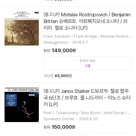
Mstislav Rostropovich / Benjamin
[중고 LP]
Britten 슈베르트: 아르페지오네 소나타 / 브
리지: 첼로 소나타 [LP]
Franz Schubert / Frank Bridge / Mstislav Rostrop
ovich / Benjamin Britten
Analogphonic
2018.5.7.
149,000
원
최저
판매자 배송
1
새상품
45,500
원
Janos Starker 드보르작: 첼로 협주
[중고 LP]
곡 b단조 / 브루흐: 콜 니드라이 - 야노스 슈타
커 [LP]
Piotr I. Tchaikovsky / Max Bruch / Antal Dorati / J
anos Starker / London Symphony Orchestra
Speakers Corner
2009.8.20.
150,000
원
최저