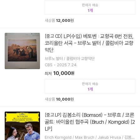
판매자 배송
1
새상품
12,000
원
LP(수입) 베토벤 : 교향곡 6번 전원,
[중고 CD]
코리올란 서곡 - 브루노 발터 / 콜럼비아 교향
악단
브루노 발터 / 콜럼비아 교향악단
CBS
2025.7.24.
10,000
원
최저
판매자 배송
1
새상품
10,000
원
김봄소리 (Bomsori) - 브루흐 / 코른
[중고 LP]
골트: 바이올린 협주곡 (Bruch / Korngold) [2
LP]
Erich Korngold / Max Bruch / Jakub Hrusa / 김봄소