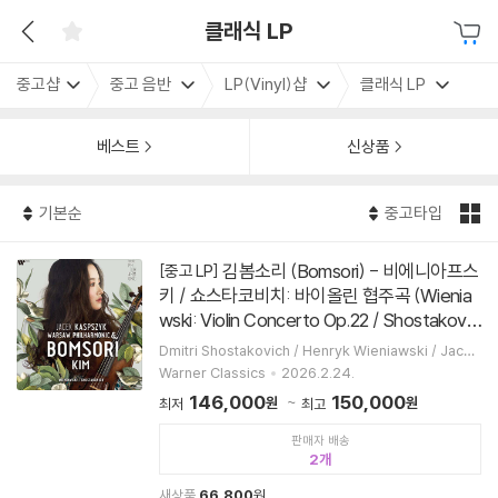
클래식 LP
중고샵
중고 음반
LP(Vinyl)샵
클래식 LP
베스트
신상품
기본순
중고타입
김봄소리 (Bomsori) - 비에니아프스
[중고 LP]
키 / 쇼스타코비치: 바이올린 협주곡 (Wienia
wski: Violin Concerto Op.22 / Shostakovic
h: Violin Concerto Op.7) [2LP]
Dmitri Shostakovich / Henryk Wieniawski / Jacek
Kaspszyk / 김봄소리 / Warsaw Philharmonic Orche
Warner Classics
2026.2.24.
stra
146,000
150,000
원
원
최저
최고
판매자 배송
2
새상품
66,800
원