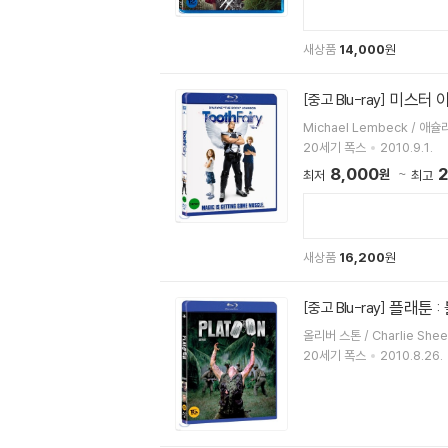
새상품
14,000
원
미스터 이빨
[중고 Blu-ray]
20세기 폭스
2010.9.1.
8,000
2
원
최저
최고
새상품
16,200
원
플래툰 :
[중고 Blu-ray]
20세기 폭스
2010.8.26.