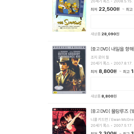
20세기 폭스
2008.5.15.
22,500
원
최저
최고
새상품
28,090
원
내일을 향해 쏴
[중고 DVD]
조지 로이 힐
20세기 폭스
2007.8.17.
8,800
1
원
최저
최고
새상품
8,800
원
물랑루즈 (1D
[중고 DVD]
니콜 키드먼 / Ewan McGre
20세기 폭스
2007.5.17.
2,300
1
원
최저
최고