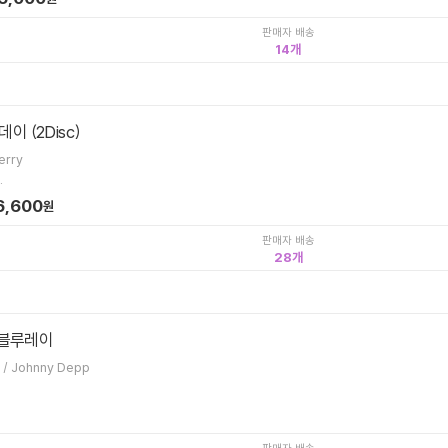
판매자 배송
14
이 (2Disc)
erry
.
6,600
원
판매자 배송
28
 블루레이
Tim Burton / 위노나 라이더 / Johnny Depp