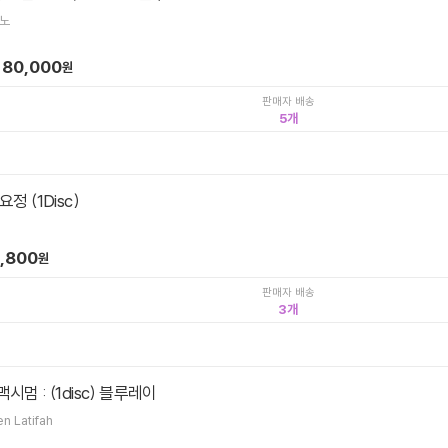
티노
80,000
원
판매자 배송
5
정 (1Disc)
,800
원
판매자 배송
3
맥시멈 : (1disc) 블루레이
펄론 / Queen Latifah