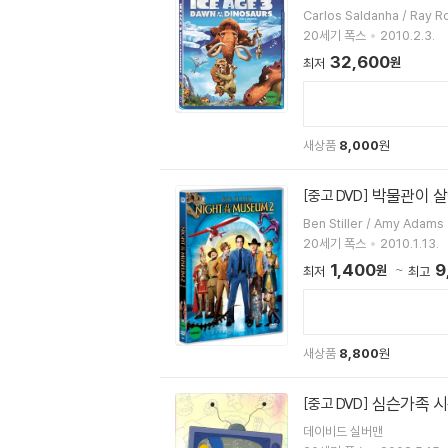
20세기 폭스
2010.2.3.
32,600
원
최저
새상품
8,000
원
박물관이 살아
[중고 DVD]
Ben Stiller / Amy Adams
20세기 폭스
2010.1.13.
1,400
9
원
최저
최고
새상품
8,800
원
심슨가족 시즌
[중고 DVD]
데이비드 실버맨