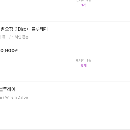
판매자 배송
1
요정 (1Disc) : 블루레이
Michael Lembeck / 애슐리 쥬드 / 드웨인 존슨
0,900
원
판매자 배송
5
 블루레이
올리버 스톤 / Charlie Sheen / Willem Dafoe