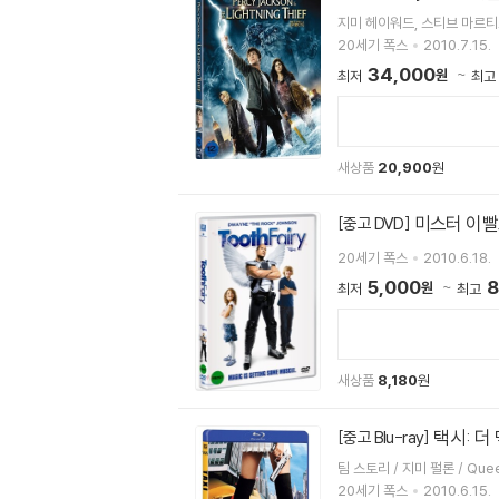
지미 헤이워드, 스티브 마르
20세기 폭스
2010.7.15.
34,000
원
최저
최고
새상품
20,900
원
미스터 이빨요
[중고 DVD]
20세기 폭스
2010.6.18.
5,000
8
원
최저
최고
새상품
8,180
원
택시: 더 
[중고 Blu-ray]
팀 스토리 / 지미 
20세기 폭스
2010.6.15.