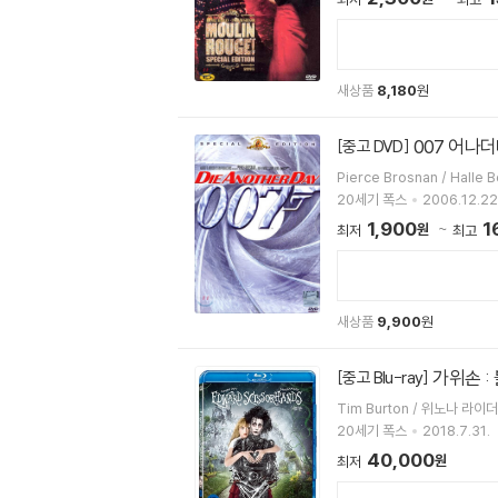
새상품
8,180
원
007 어나더데
[중고 DVD]
Pierce Brosnan / Halle B
20세기 폭스
2006.12.22
1,900
1
원
최저
최고
새상품
9,900
원
가위손 :
[중고 Blu-ray]
20세기 폭스
2018.7.31.
40,000
원
최저