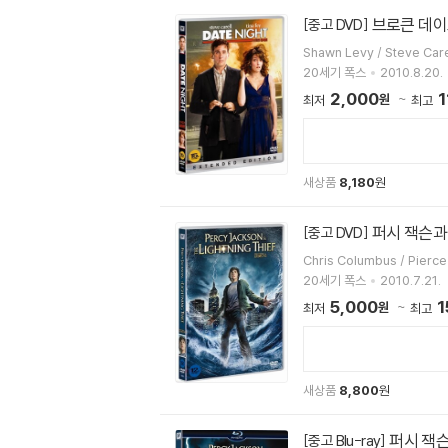
브로큰 데이트 
[중고 DVD]
20세기 폭스
2010.8.20.
2,000
1
원
최저
최고
새상품
8,180
원
퍼시 잭슨과 
[중고 DVD]
Chris Columbus / Pierc
20세기 폭스
2010.7.21.
5,000
1
원
최저
최고
새상품
8,800
원
퍼시 잭슨과
[중고 Blu-ray]