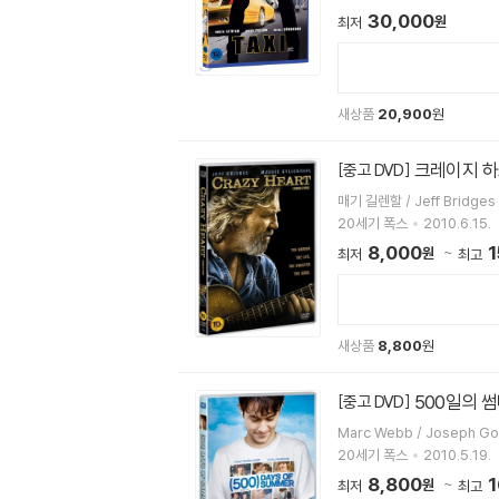
30,000
원
최저
새상품
20,900
원
크레이지 하트 
[중고 DVD]
매기 길렌할 / Jeff Bridges
20세기 폭스
2010.6.15.
8,000
1
원
최저
최고
새상품
8,800
원
500일의 썸머
[중고 DVD]
20세기 폭스
2010.5.19.
8,800
1
원
최저
최고