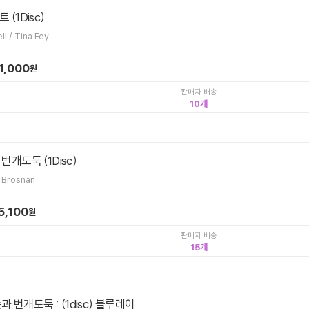
(1Disc)
Shawn Levy / Steve Carell / Tina Fey
1,000
원
판매자 배송
10
번개도둑 (1Disc)
e Brosnan
5,100
원
판매자 배송
15
 번개도둑 : (1disc) 블루레이