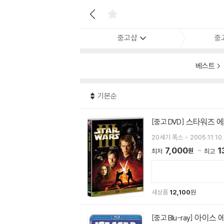
중고샵
중
베스트
기본순
스타워즈 에피
[중고 DVD]
20세기 폭스
2005.11.10.
7,000
1
원
최저
최고
새상품
12,100
원
아이스 에이
[중고 Blu-ray]