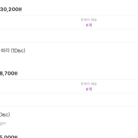
30,200
원
판매자 배송
6
라 (1Disc)
8,700
원
판매자 배송
8
isc)
gor
5,000
원