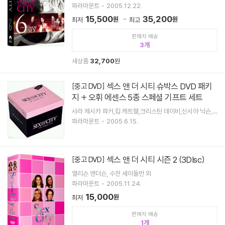
파라마운트
2005.12.22.
15,500
35,200
원
원
최저
최고
판매자 배송
3
새상품
32,700
원
섹스 앤 더 시티 슈박스 DVD 패키
[중고 DVD]
지 + 오휘 에센스 5종 스페셜 기프트 세트
사라 제시카 파커,킴 캐트랠,크리스틴 데이비,신시아 닉슨,
크리스 노쓰
파라마운트
2005.6.15.
섹스 앤 더 시티 시즌 2 (3DIsc)
[중고 DVD]
앨리슨 앤더슨, 수잔 세이들먼 외
파라마운트
2005.11.24.
15,000
원
최저
판매자 배송
1