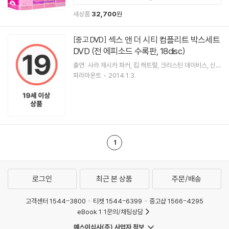
새상품
32,700
원
섹스 앤 더 시티 컴플리트 박스세트
[중고 DVD]
DVD (전 에피소드 수록판, 18disc)
출연: 사라 제시카 파커, 킴 캐트럴, 크리스틴 데이비스, 신시
아 닉슨
파라마운트
2014.1.3.
1
로그인
최근 본 상품
주문/배송
고객센터 1544-3800
티켓 1544-6399
중고샵 1566-4295
eBook 1:1문의/채팅상담
예스이십사(주) 사업자 정보