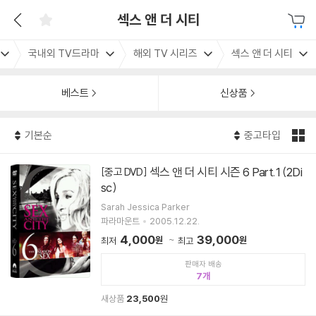
섹스 앤 더 시티
국내외 TV드라마
해외 TV 시리즈
섹스 앤 더 시티
베스트
신상품
기본순
중고타입
섹스 앤 더 시티 시즌 6 Part.1 (2Di
[중고 DVD]
sc)
Sarah Jessica Parker
파라마운트
2005.12.22.
4,000
39,000
원
원
최저
최고
판매자 배송
7
새상품
23,500
원