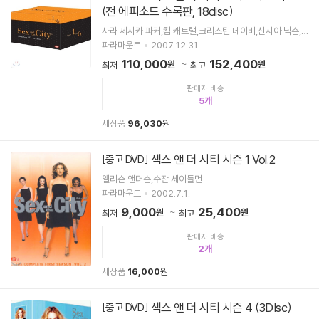
(전 에피소드 수록판, 18disc)
사라 제시카 파커,킴 캐트랠,크리스틴 데이비,신시아 닉슨,
크리스 노쓰
파라마운트
2007.12.31.
110,000
152,400
원
원
최저
최고
판매자 배송
5
새상품
96,030
원
섹스 앤 더 시티 시즌 1 Vol.2
[중고 DVD]
앨리슨 앤더슨,수잔 세이들먼
파라마운트
2002.7.1.
9,000
25,400
원
원
최저
최고
판매자 배송
2
새상품
16,000
원
섹스 앤 더 시티 시즌 4 (3DIsc)
[중고 DVD]