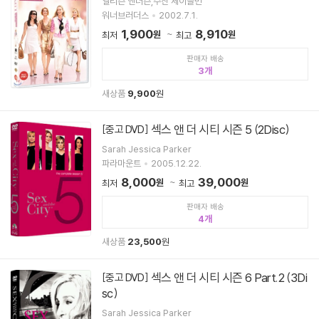
앨리슨 앤더슨,수잔 세이들먼
워너브러더스
2002.7.1.
1,900
8,910
원
원
최저
최고
판매자 배송
3
새상품
9,900
원
섹스 앤 더 시티 시즌 5 (2Disc)
[중고 DVD]
Sarah Jessica Parker
파라마운트
2005.12.22.
8,000
39,000
원
원
최저
최고
판매자 배송
4
새상품
23,500
원
섹스 앤 더 시티 시즌 6 Part.2 (3Di
[중고 DVD]
sc)
Sarah Jessica Parker