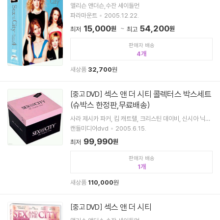
앨리슨 앤더슨,수잔 세이들먼
파라마운트
2005.12.22.
15,000
54,200
원
원
최저
최고
판매자 배송
4
새상품
32,700
원
섹스 앤 더 시티 콜렉터스 박스세트
[중고 DVD]
(슈박스 한정판,무료배송)
사라 제시카 파커, 킴 캐트랠, 크리스틴 데이비, 신시아 닉슨,
크리스 노쓰
캔들미디어dvd
2005.6.15.
99,990
원
최저
판매자 배송
1
새상품
110,000
원
섹스 앤 더 시티
[중고 DVD]