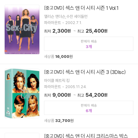
섹스 앤 더 시티 시즌 1 Vol.1
[중고 DVD]
앨리슨 앤더슨,수잔 세이들먼
파라마운트
2002.7.1.
2,300
25,400
원
원
최저
최고
판매자 배송
3
새상품
16,000
원
섹스 앤 더 시티 시즌 3 (3DIsc)
[중고 DVD]
마이클 패트릭 킹
파라마운트
2005.11.24.
9,000
54,200
원
원
최저
최고
판매자 배송
6
새상품
32,700
원
섹스 앤 더 시티 크리스마스 박스
[중고 DVD]