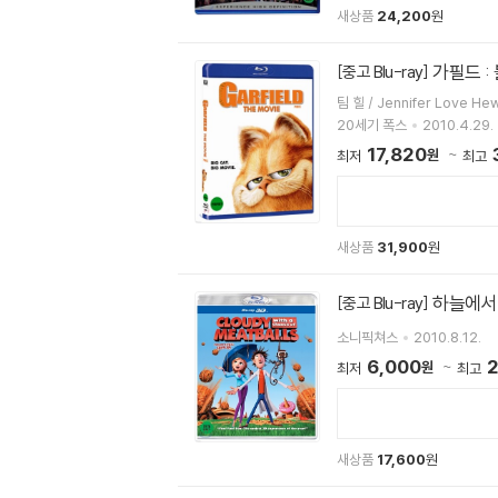
새상품
24,200
원
가필드 :
[중고 Blu-ray]
20세기 폭스
2010.4.29.
17,820
원
최저
최고
새상품
31,900
원
하늘에서 
[중고 Blu-ray]
소니픽쳐스
2010.8.12.
6,000
원
최저
최고
새상품
17,600
원