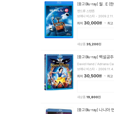
월 . E 
[중고 Blu-ray]
앤드류 스탠튼
브에나 비스타
2009.2.11.
30,000
원
최저
최고
새상품
35,200
원
백설공주와
[중고 Blu-ray]
브에나 비스타
2009.11.4.
30,500
원
최저
최고
새상품
19,800
원
나니아 연
[중고 Blu-ray]