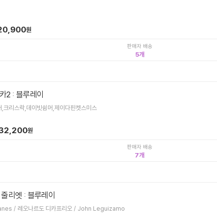
20,900
원
판매자 배송
5
2 : 블루레이
러,크리스락,데이빗쉼머,제이다핀켓스미스
32,200
원
판매자 배송
7
줄리엣 : 블루레이
Baz Luhrmann / Claire Danes / 레오나르도 디카프리오 / John Leguizamo