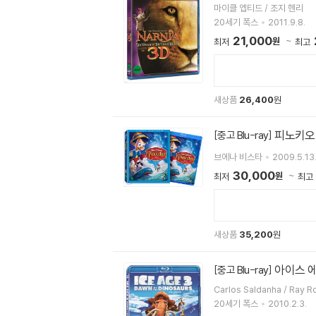
마이클 엡티드 / 조지 헨리
20세기 폭스
2011.9.8.
21,000
원
최저
최고
새상품
26,400
원
피노키오 
[중고 Blu-ray]
브에나 비스타
2009.5.13
30,000
원
최저
최고
새상품
35,200
원
아이스 에이
[중고 Blu-ray]
20세기 폭스
2010.2.3.