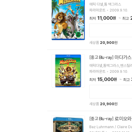
에릭 다넬,톰 맥그라스
파라마운트
2009.9.10.
11,000
원
최저
최고
새상품
20,900
원
마다가스카
[중고 Blu-ray]
에릭다넬,톰맥그라스,벤스틸
파라마운트
2009.9.10.
15,000
원
최저
최고
새상품
20,900
원
로미오와 
[중고 Blu-ray]