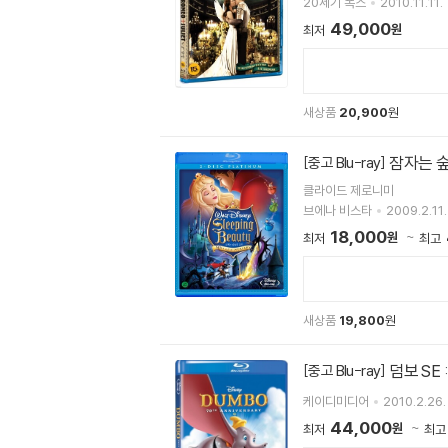
20세기 폭스
2010.11.11.
49,000
원
최저
새상품
20,900
원
잠자는 숲속
[중고 Blu-ray]
클라이드 제로니미
브에나 비스타
2009.2.11.
18,000
원
최저
최고
새상품
19,800
원
덤보 SE 
[중고 Blu-ray]
케이디미디어
2010.2.26.
44,000
원
최저
최고