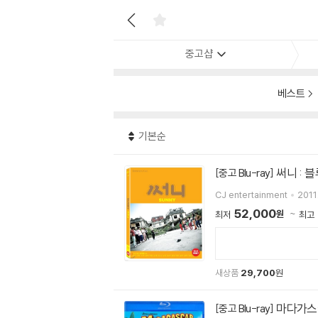
중고샵
베스트
기본순
써니 : 
[중고 Blu-ray]
CJ entertainment
2011
52,000
원
최저
최고
새상품
29,700
원
마다가스카
[중고 Blu-ray]