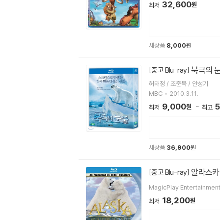
32,600
원
최저
새상품
8,000
원
북극의 눈
[중고 Blu-ray]
허태정 / 조준묵 / 안성기
MBC
2010.3.11.
9,000
5
원
최저
최고
새상품
36,900
원
알라스카 
[중고 Blu-ray]
MagicPlay Entertainmen
18,200
원
최저