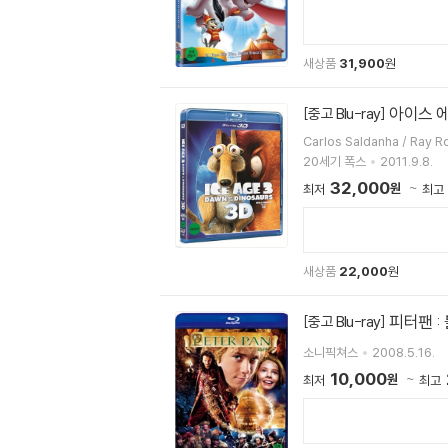
새상품
31,900
원
아이스 에
[중고 Blu-ray]
Carlos Saldanha / Ray 
20세기 폭스
2011.9.8.
32,000
원
최저
최고
새상품
22,000
원
피터팬 :
[중고 Blu-ray]
소니픽쳐스
2008.5.16.
10,000
원
최저
최고