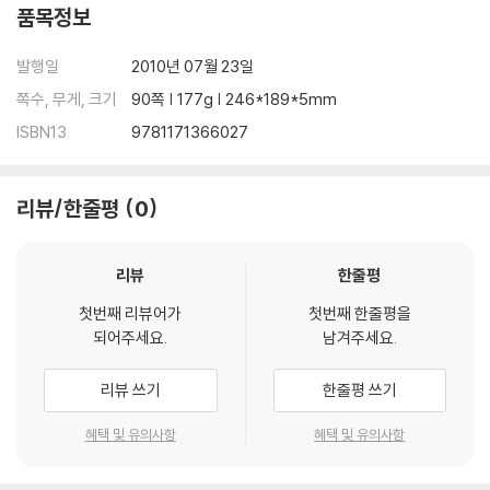
품목정보
발행일
2010년 07월 23일
쪽수, 무게, 크기
90쪽 | 177g | 246*189*5mm
ISBN13
9781171366027
리뷰/한줄평
0
리뷰
한줄평
첫번째 리뷰어가
첫번째 한줄평을
되어주세요.
남겨주세요.
리뷰 쓰기
한줄평 쓰기
혜택 및 유의사항
혜택 및 유의사항