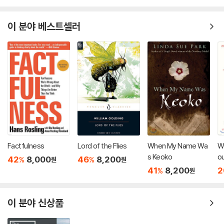
이 분야 베스트셀러
Factfulness
Lord of the Flies
When My Name Wa
Wi
s Keoko
ou
42
8,000
46
8,200
%
%
원
원
Cr
41
8,200
2
%
원
이 분야 신상품