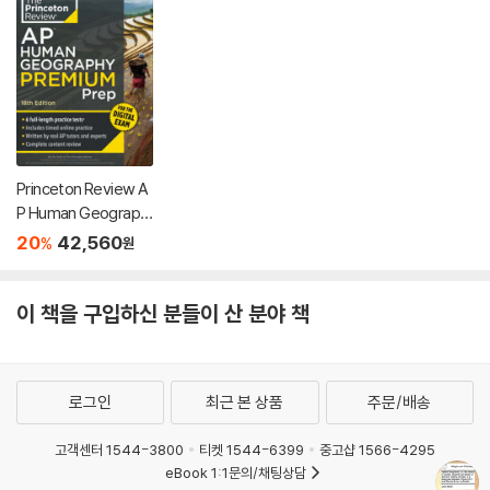
Princeton Review A
P Human Geograph
y Premium Prep, 18t
20
42,560
%
원
h Edition: 6 Practice
Tests + Digital Prac
tice Online + Conte
이 책을 구입하신 분들이 산 분야 책
nt Review
로그인
최근 본 상품
주문/배송
고객센터 1544-3800
티켓 1544-6399
중고샵 1566-4295
eBook 1:1문의/채팅상담