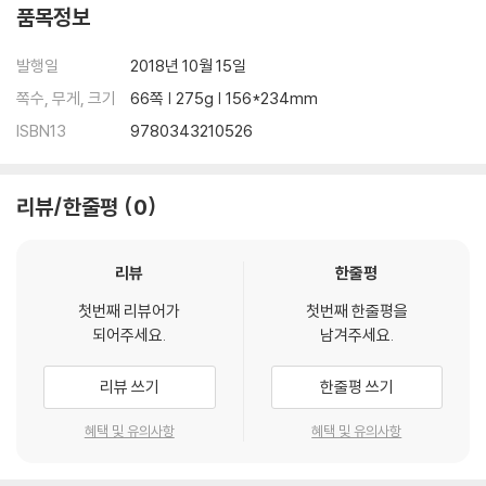
품목정보
발행일
2018년 10월 15일
쪽수, 무게, 크기
66쪽 | 275g | 156*234mm
ISBN13
9780343210526
리뷰/한줄평
0
리뷰
한줄평
첫번째 리뷰어가
첫번째 한줄평을
되어주세요.
남겨주세요.
리뷰 쓰기
한줄평 쓰기
혜택 및 유의사항
혜택 및 유의사항