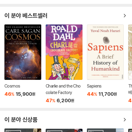
이 분야 베스트셀러
Cosmos
Charlie and the Cho
Sapiens
Th
colate Factory
베
46
15,900
44
11,700
%
%
원
원
47
6,200
4
%
원
이 분야 신상품