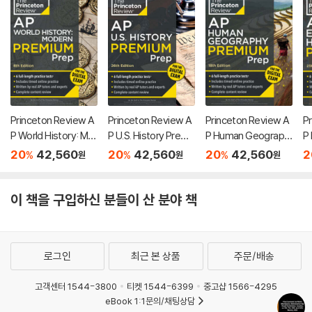
Princeton Review A
Princeton Review A
Princeton Review A
P
P World History: Mo
P U.S. History Premi
P Human Geograph
P
dern Premium Prep,
um Prep, 26th Editio
y Premium Prep, 18t
P
20
42,560
20
42,560
20
42,560
2
%
%
%
원
원
원
8th Edition: 6 Practic
n: 6 Practice Tests
h Edition: 6 Practice
Ed
e Tests + Digital Pra
+ Digital Practice On
Tests + Digital Prac
es
ctice Online + Cont
line + Content Revie
tice Online + Conte
c
이 책을 구입하신 분들이 산 분야 책
ent Review
w
nt Review
R
로그인
최근 본 상품
주문/배송
고객센터 1544-3800
티켓 1544-6399
중고샵 1566-4295
eBook 1:1문의/채팅상담