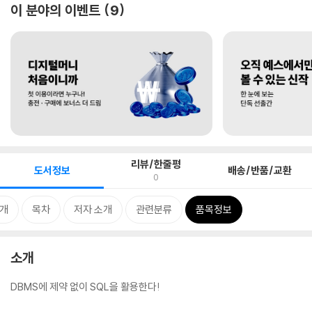
이 분야의 이벤트
9
리뷰/한줄평
도서정보
배송/반품/교환
0
개
목차
저자 소개
관련분류
품목정보
소개
DBMS에 제약 없이 SQL을 활용한다!