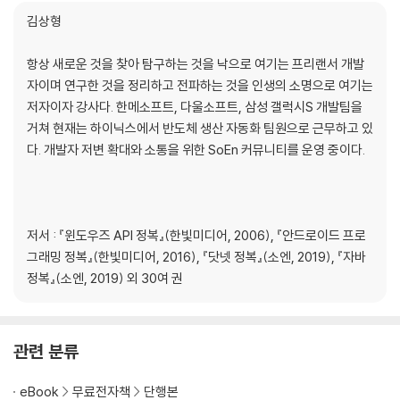
김상형
4장. SELECT
4.1 데이터 읽기
항상 새로운 것을 찾아 탐구하는 것을 낙으로 여기는 프리랜서 개발
데이터 관리의 탄탄한 기초를 쌓아주며, 여러 종류의 DBMS를 바꿔가며
4.2 조건문
자이며 연구한 것을 정리하고 전파하는 것을 인생의 소명으로 여기는
활용하는 실무 개발자를 위한 훌륭한 문법 레퍼런스입니다.
4.3 정렬
저자이자 강사다. 한메소프트, 다울소프트, 삼성 갤럭시S 개발팀을
거쳐 현재는 하이닉스에서 반도체 생산 자동화 팀원으로 근무하고 있
_ 권성직 GTONE 솔루션 사업부 CTO
연습문제 해설
다. 개발자 저변 확대와 소통을 위한 SoEn 커뮤니티를 운영 중이다.
이 책의 특징
3가지 DBMS 기반 실습 환경: Oracle, MSSQL, MariaDB 기반 실습 환
저서 : 『윈도우즈 API 정복』(한빛미디어, 2006), 『안드로이드 프로
경을 모두 체험할 수 있습니다.
그래밍 정복』(한빛미디어, 2016), 『닷넷 정복』(소엔, 2019), 『자바
30가지 실습 예제 제공: 30가지 다양한 실무형 실습 예제를 통해 현장감
정복』(소엔, 2019) 외 30여 권
을 익힙니다.
100여 개 연습문제 제공: 100여 개의 연습문제/해설을 제공하여 학습 내
용을 독자 스스로 확인 가능하도록 구성했습니다.
관련 분류
eBook
무료전자책
단행본