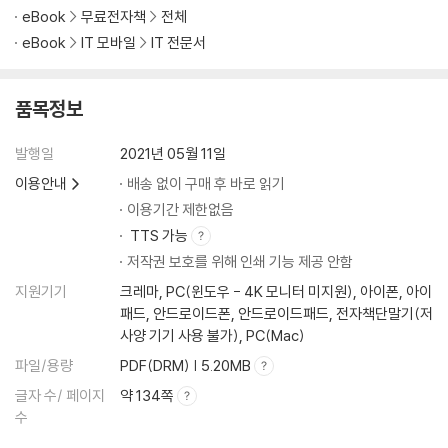
eBook
무료전자책
전체
eBook
IT 모바일
IT 전문서
품목정보
발행일
2021년 05월 11일
이용안내
배송 없이 구매 후 바로 읽기
이용기간 제한없음
TTS 가능
저작권 보호를 위해 인쇄 기능 제공 안함
지원기기
크레마, PC(윈도우 - 4K 모니터 미지원), 아이폰, 아이
패드, 안드로이드폰, 안드로이드패드, 전자책단말기(저
사양 기기 사용 불가), PC(Mac)
파일/용량
PDF(DRM) | 5.20MB
글자 수/ 페이지
약 134쪽
수