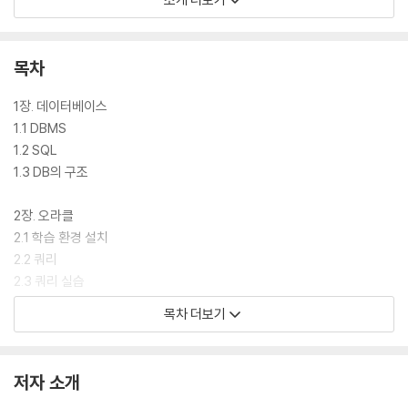
추천사
목차
1장. 데이터베이스
데이터베이스의 구조와 개념 설명에 충실한 입문서이며, 순서대로 읽고 실
1.1 DBMS
습하면서 스스로 데이터 관리의 원리를 익힐 수 있는 친절한 자습서입니
1.2 SQL
다.
1.3 DB의 구조
_ 이승우 Jness 기술고문
2장. 오라클
2.1 학습 환경 설치
2.2 쿼리
2.3 쿼리 실습
오라클, SQL Server, MariaDB를 동시에 다루며 세부 문법을 상세히 비
목차 더보기
교함으로써 모든 DBMS를 아우르는 호환성 높은 표준 쿼리 작성법을 알려
3장. SQL Server와 MariaDB
줍니다.
3.1 데이터베이스 전문가
3.2 SQL Server
저자 소개
_ 오광섭 DaulSoft 교육사업팀장
3.3 MariaDB