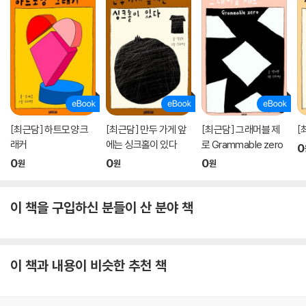
[최근담] 하트모양 크
[최근담] 만두 가게 앞
[최근담] 그래머블 제
[
래커
에는 싱크홀이 있다
로 Grammable zero
0
0
0
0
원
원
원
이 책을 구입하신 분들이 산 분야 책
이 책과 내용이 비슷한 추천 책