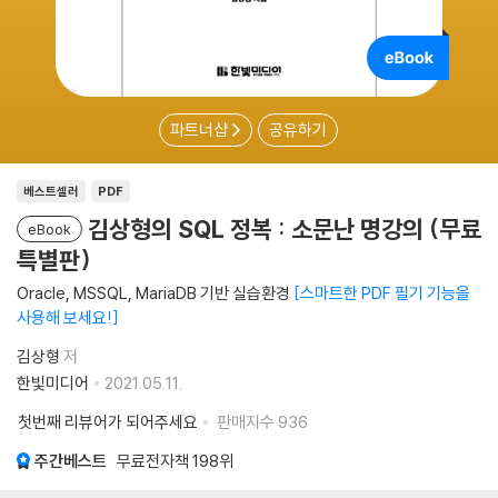
파트너샵
공유하기
베스트셀러
PDF
김상형의 SQL 정복 : 소문난 명강의 (무료
eBook
특별판)
Oracle, MSSQL, MariaDB 기반 실습환경
스마트한 PDF 필기 기능을
사용해 보세요!
김상형
저
한빛미디어
2021.05.11.
첫번째 리뷰어가 되어주세요
판매지수
936
주간베스트
무료전자책
198위