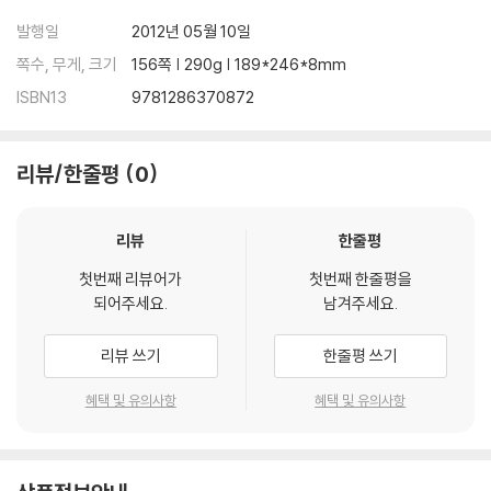
발행일
2012년 05월 10일
쪽수, 무게, 크기
156쪽 | 290g | 189*246*8mm
ISBN13
9781286370872
리뷰/한줄평
0
리뷰
한줄평
첫번째 리뷰어가
첫번째 한줄평을
되어주세요.
남겨주세요.
리뷰 쓰기
한줄평 쓰기
혜택 및 유의사항
혜택 및 유의사항