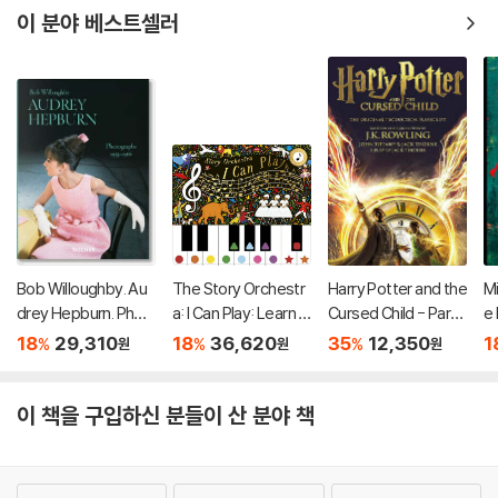
이 분야 베스트셀러
Bob Willoughby. Au
The Story Orchestr
Harry Potter and the
M
drey Hepburn. Phot
a: I Can Play: Learn 8
Cursed Child - Part I
e
ographs 1953-1966
Easy Pieces of Clas
& II (영국판)
18
29,310
18
36,620
35
12,350
1
%
%
%
원
원
원
sical Music!
이 책을 구입하신 분들이 산 분야 책