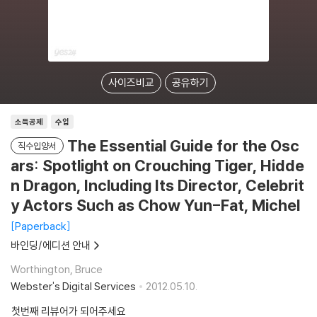
사이즈비교
공유하기
소득공제
수입
The Essential Guide for the Osc
직수입양서
ars: Spotlight on Crouching Tiger, Hidde
n Dragon, Including Its Director, Celebrit
y Actors Such as Chow Yun-Fat, Michel
Paperback
바인딩/에디션 안내
Worthington, Bruce
Webster's Digital Services
2012.05.10.
첫번째 리뷰어가 되어주세요