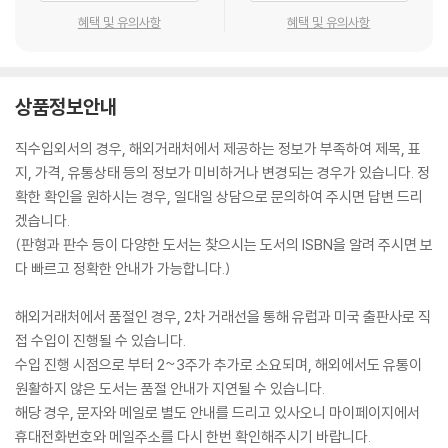
es that influence our behavior, to allow you to manage the pe
혜택 및 유의사항
혜택 및 유의사항
ople around you, your work colleagues, friends or even family
members.
We will induce you to learn Dark psychology through practical
examples and simple and efficient strategies.
상품정보안내
Would You Like To Know More?
직수입외서의 경우, 해외거래처에서 제공하는 정보가 부족하여 제목, 표
지, 가격, 유통상태 등의 정보가 미비하거나 변경되는 경우가 있습니다. 정
확한 확인을 원하시는 경우, 일대일 상담으로 문의하여 주시면 답변 드리
겠습니다.
(판형과 판수 등이 다양한 도서는 찾으시는 도서의 ISBN을 알려 주시면 보
다 빠르고 정확한 안내가 가능합니다.)
해외거래처에서 품절인 경우, 2차 거래선을 통해 유럽과 미국 출판사로 직
접 수입이 진행될 수 있습니다.
수입 진행 시점으로 부터 2~3주가 추가로 소요되며, 해외에서도 유통이
원활하지 않은 도서는 품절 안내가 지연될 수 있습니다.
해당 경우, 문자와 메일로 별도 안내를 드리고 있사오니 마이페이지에서
휴대전화번호와 메일주소를 다시 한번 확인해주시기 바랍니다.