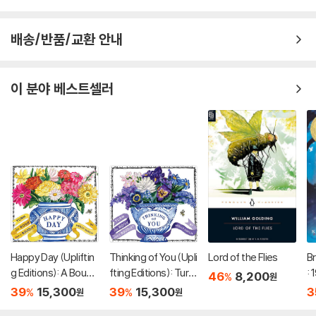
배송/반품/교환 안내
이 분야 베스트셀러
Happy Day (Upliftin
Thinking of You (Upli
Lord of the Flies
Br
g Editions): A Bouqu
fting Editions): Turn
:
46
8,200
%
원
et in a Book (부케북 /
This Book Into a Bou
39
15,300
39
15,300
3
%
%
원
원
팝업북)
quet (부케북 / 팝업