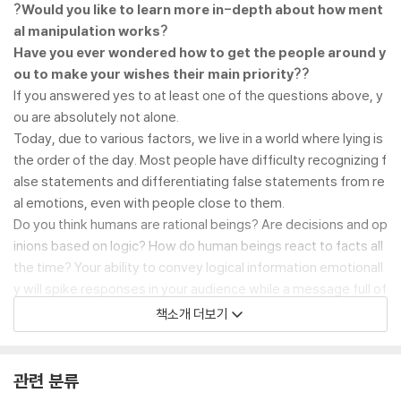
?Would you like to learn more in-depth about how ment
al manipulation works?
Have you ever wondered how to get the people around y
ou to make your wishes their main priority??
If you answered yes to at least one of the questions above, y
ou are absolutely not alone.
Today, due to various factors, we live in a world where lying is
the order of the day. Most people have difficulty recognizing f
alse statements and differentiating false statements from re
al emotions, even with people close to them.
Do you think humans are rational beings? Are decisions and op
inions based on logic? How do human beings react to facts all
the time? Your ability to convey logical information emotionall
y will spike responses in your audience while a message full of
facts and logic with no emotional appeal will inevitably end wit
책소개 더보기
hout a positive reaction from the listeners. Logic and reasonin
g persuade men but the emotion is the motion that compels s
omeone to take a decisive action, which will yield a great resul
관련 분류
t.?