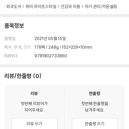
This book gives a comprehensive guide on the following:
외국도서
취미 라이프스타일
건강과 미용
자기 관리/카운셀링
Effective communication and how to enhance your social skill
s
품목정보
Techniques for effective communication
발행일
2021년 05월 15일
Manipulations in dark psychology
How to make friends and influence others
쪽수, 무게, 크기
178쪽 | 248g | 152*229*10mm
How to persuade someone of your opinion
ISBN13
9781802733860
How to put your views across to someone in authority
Influence people with principles of persuasion
Emotional intelligence
리뷰/한줄평
0
Dark manipulation techniques
Developing mind control
리뷰
한줄평
How to analyze people using dark psychology
Tactics to manipulate others
첫번째 리뷰어가
첫번째 한줄평을
How to understand and connect with other people's emotion
되어주세요.
남겨주세요.
s
This book aims to take stock of these psychological techniqu
리뷰 쓰기
한줄평 쓰기