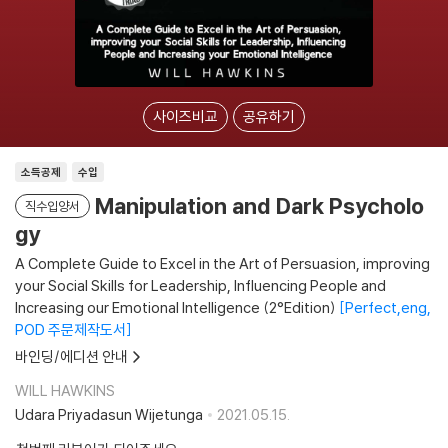
사이즈비교
공유하기
소득공제
수입
Manipulation and Dark Psycholo
직수입양서
gy
A Complete Guide to Excel in the Art of Persuasion, improving
your Social Skills for Leadership, Influencing People and
Increasing our Emotional Intelligence (2°Edition)
Perfect,eng,
POD 주문제작도서
바인딩/에디션 안내
WILL HAWKINS
Udara Priyadasun Wijetunga
2021.05.15.