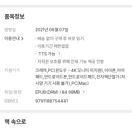
품목정보
발행일
2021년 06월 07일
이용안내
배송 없이 구매 후 바로 읽기
이용기간 제한없음
TTS 가능
저작권 보호를 위해 인쇄 기능 제공 안함
지원기기
크레마,PC(윈도우 - 4K 모니터 미지원),아이폰,아이
패드,안드로이드폰,안드로이드패드,전자책단말기(저
사양 기기 사용 불가),PC(Mac)
파일/용량
EPUB(DRM) | 84.98MB
ISBN13
9791188754441
책 속으로