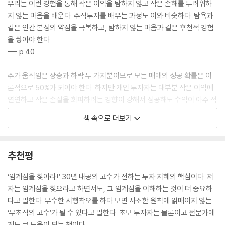
우리는 이런 경험을 통해 작은 이익을 탐하지 않고 작은 손해를 두려워하
지 않는 마음을 배운다. 주식투자를 배우는 과정도 이와 비슷하다. 탐욕과
같은 인간 본성의 약점을 극복하고, 탐하지 않는 마음과 같은 후천적 경험
을 쌓아야 한다.
--- p.40
주가 움직임은 상승과 하락 두 가지뿐이므로 모든 매매의 성공 확률은 이
론적으로 50%가 되어야 한다. 하지만 개인 투자자는 대부분 작은 이익에
연연하고 작은 손실을 회피하려는 경향이 강해서 성공해도 수익이 아주 적
고 실패하면 손실이 아주 크다. 그래서 최종 승률이 50%를 훨씬 밑돌게 된
책 속으로 더보기
다.
--- p.53
추천평
기술적 분석은 월스트리트에서 이미 체계적인 분석법으로 인정받아 500
~600쪽 분량으로 내용을 자세히 소개하는 책도 많다. 하지만 내가 직접
‘임계점을 찾아라!’ 30년 내공의 고수가 전하는 투자 지혜의 핵심이다. 저
경험해보니 이들 책에서 말하는 내용 중에는 현실과 동떨어진 의미 없는
자는 임계점을 찾으라고 하면서도, 그 임계점을 이해하는 것이 더 중요하
쟁점과 분석을 위한 분석이 너무 많았다. 여기에서 나는 실제 투자 경험을
다고 말한다. 무수한 시행착오를 하다 보면 사소한 원칙에 얽매이지 않는
통해 유용하다고 확인한 핵심 내용만 소개하겠다. 단순화한 그래프에 최대
‘무초식의 고수’가 될 수 있다고 말한다. 초보 투자자는 물론이고 전문가에
한 간단한 설명을 덧붙였을 뿐이지만 주가 움직임이 정상인지를 판단하는
게도 큰 도움이 되는 책이다.