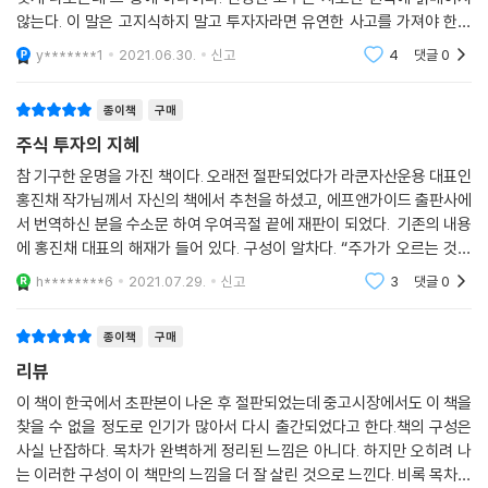
이 단계에 들어서면 돈을 잃어도 돈을 벌어도 늘 냉정한 심리상태를 유지
않는다. 이 말은 고지식하지 말고 투자자라면 유연한 사고를 가져야 한다
할 수 있다. 손절매 역시 게임의 일부라는 걸 알기에 고통스럽게 생각하지
고 해서 쓴 말인듯... 저자는 월스트리트의 경험을 살려 개미들에게
y*******1
2021.06.30.
신고
4
댓글
0
않는다. 수익을 냈다 해도 이 역시 필연적인 결과임을 알기에 들뜨지 않는
다. 또 승패에 연연하기보다는 올바른 타이밍에 올바른 행동을 취하는 데
집중하게 된다. 이렇게 하면 수익은 저절로 따라올 것을 알기 때문이다.
종이책
구매
--- p.339
주식 투자의 지혜
참 기구한 운명을 가진 책이다. 오래전 절판되었다가 라쿤자산운용 대표인
임계점을 찾는 방법, 임계점 부근에서 매매하는 방법을 더 자세히 설명할
홍진채 작가님께서 자신의 책에서 추천을 하셨고, 에프앤가이드 출판사에
수 있다면 좋겠지만 이는 예술의 영역에 속하는 문제라 말로는 온전하게
서 번역하신 분을 수소문 하여 우여곡절 끝에 재판이 되었다. 기존의 내용
설명하기가 불가능하다. (…) 임계점을 찾는 지름길은 없으며 무수한 시행
에 홍진채 대표의 해재가 들어 있다. 구성이 알차다. “주가가 오르는 것은
착오만이 유일한 방법이다.
매수자가 매도자보다 많기 때문이고, 내려가는 것은 매도자가 매수자보다
h********6
2021.07.29.
신고
3
댓글
0
--- p.353
많기 때문
종이책
구매
비유하자면, 펀더멘털만 보고 주식을 사는 것은 직원을 채용할 때 그 사람
리뷰
에 대한 다른 사람들의 평판을 확인하지 않는 것과 같다. 물론 좋은 사람을
채용하게 될 수도 있지만 가능성은 낮다. 차트만 보고 주식을 사는 것은 다
이 책이 한국에서 초판본이 나온 후 절판되었는데 중고시장에서도 이 책을
른 사람의 평판만 듣고 직원을 채용하는 것과 같다.
찾을 수 없을 정도로 인기가 많아서 다시 출간되었다고 한다.책의 구성은
사실 난잡하다. 목차가 완벽하게 정리된 느낌은 아니다. 하지만 오히려 나
--- p.387, 「해제」 중에서
는 이러한 구성이 이 책만의 느낌을 더 잘 살린 것으로 느낀다. 비록 목차가