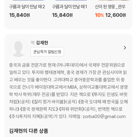
구름과 달이 만날 때 2
구름과 달이 만날 때 1
신이 된 영웅_관우
15,840
15,840
10
12,600
%
원
원
원
역
김재현
관심작가 알림신청
중국과 금융 전문가로 현재 〈머니투데이〉에서 국제부 전문위원으로
일하고 있다. 투자와 행태경제학, 중국 경제가 가장 큰 관심사이며 읽
고 배우는 것을 좋아한다. 고려대학교 중어중문학과를 졸업한 뒤 중
국으로 건너가 베이징대학교에서 MBA, 상하이교통대학교에서 경영
학 박사 학위(재무 전공)를 받았다. 지은 책으로 《투자도 인생도 버핏
처럼》(공저) 《찰리 멍거 바이블》(공저) 《중국 도대체 왜 한국을 오해
하나》 《중국 경제권력 지도》 《파워 위안화》(공저), 번역한 책으로
《주식투자의 지혜》(공역)가 있다. 이메일: zorba00@gmail.com
김재현
의 다른 상품