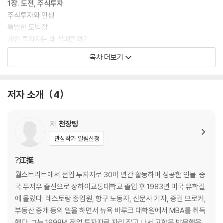
1장. 도전, 주식투자
주식투자와 인생
특별한 도박장
개인 투자자는 왜 실패할까?
목차 더보기
2장. 주식 분석에 필요한 기본 지식
기본적 분석을 위한 기본 지식
기술적 분석을 위한 기본 지식
저자 소개
4
주식 분석에 대한 나의 생각
합리적인 가격대
저
천장팅
3장. 성공의 요인
관심작가 알림신청
성공 투자의 기본 원칙
자금 관리
?江挺
정상적인 주가 움직임 구별하기
월스트리트에서 전업 투자자로 30여 년간 활동하며 성공한 인물. 중
성공한 투자자의 공통점
국 푸저우 출신으로 상하이교통대학교 졸업 후 1983년 미국 유학길
에 올랐다. 레스토랑 종업원, 항구 노동자, 신문사 기자, 증권 브로커,
4장. 언제 사고 언제 팔까?
부동산 중개 등의 일을 하면서 뉴욕 바루크 대학원에서 MBA를 취득
언제 살까?
했다. 그는 1998년 전업 투자자로 자리 잡고 나서 고향을 방문했을