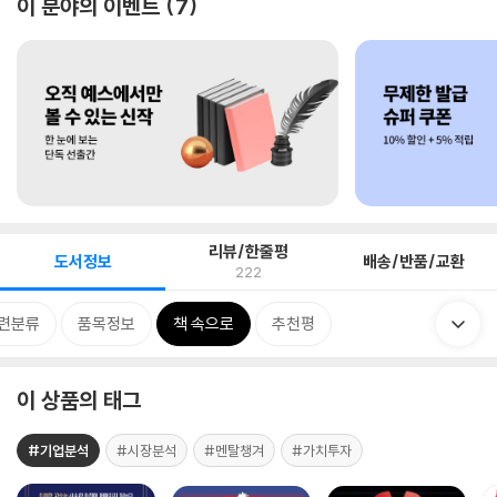
이 분야의 이벤트
7
리뷰/한줄평
도서정보
배송/반품/교환
222
련분류
품목정보
책 속으로
추천평
이 상품의 태그
#기업분석
#시장분석
#멘탈챙겨
#가치투자