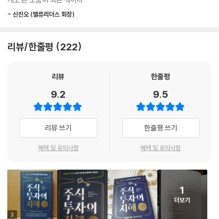
데 중요한 바탕이 될 것이다. 나는 실제로 이렇게 매일 주가 흐름을 파악하
- 신진오 (밸류리더스 회장)
고 있다.
--- p.77
리뷰/한줄평
222
독서는 얇은 것에서 두꺼운 것으로, 두꺼운 것에서 다시 얇은 것으로 가는
과정이다. (…) 차트는 얇음에서 두꺼움, 두꺼움에서 다시 얇음으로 가는
리뷰
한줄평
전체 학습 과정 중 마지막 얇음에 해당한다. 중간의 두꺼움을 건너뛰고 첫
번째 얇음에서 마지막 얇음으로 바로 가고 싶겠지만 그럴 수는 없다. (…)
9.2
9.5
이 두꺼움 단계를 무시하고 건너뛸 수는 없다.
--- p.111
리뷰 쓰기
한줄평 쓰기
보는 사람마다 주식으로 돈을 벌었다고 말한다면 전체 시장의 상승세가 이
미 정점을 찍었을 가능성이 크다. 이미 많은 사람이 주식투자에 자금을 투
혜택 및 유의사항
혜택 및 유의사항
입했으니 앞으로 주가가 추가 상승할 원동력이 고갈된 셈이다. 반대로 주
가가 계속 하락하면서 공황에 빠진 투자자의 투매 행렬이 이어졌다면 주가
가 거의 바닥을 쳤다고 볼 수 있다.
1
--- p.116
더보기
3
주식시장에서 한두 번 수익을 내기는 어렵지 않다. 어쩌다 한 번 운이 좋을