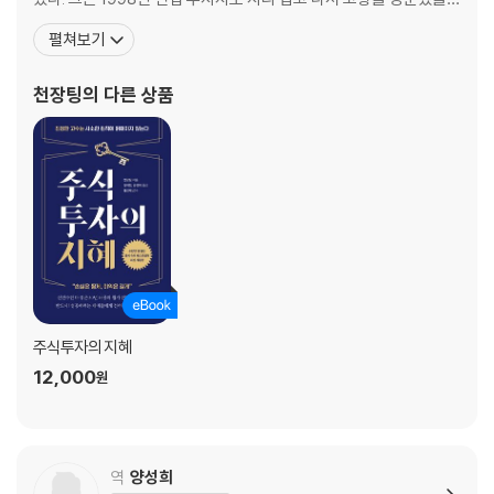
언제 팔까?
때 중국의 뜨거운 주식투자 열기를 목격했다. 그러나 대다수가 마구
펼쳐보기
좋은 방법을 정한 후 끈기 있게 지속하라
잡이로 투자하는 것을 안타깝게 여겨, 월스트리트에서의 경험과 교
상대방의 심리를 꿰뚫어야 한다
훈을 정리해 『주식투자의 지혜』를 썼다. 이 책은 2000년 초판 출간
천장팅
의 다른 상품
후 지금까지 여러 차례 개정을 거치며 중국과
5장. 월스트리트의 교훈
월스트리트의 교훈
투자 대가의 비법
추세를 따르라
6장. 어떻게 마음을 다스릴 것인가?
주식투자 성공을 방해하는 심리 요인
심리 훈련
주식투자의 지혜
7장. 큰 기회를 잡아라
12,000
원
주식 광풍 이야기
광풍 이야기 해부
8장. 진정한 성공은 소문나지 않는다
역
양성희
먼저 전략적 목표를 확정하라