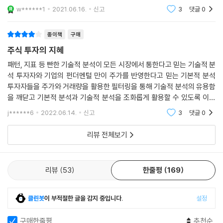
다소 난잡하긴 해도 이 덕분에 저자가 내 옆에서 자신의 생각을 솔직하게
w******1
2021.06.16.
신고
3
댓글
0
들려주는 느
종이책
구매
주식 투자의 지혜
패턴, 지표 등 빤한 기술적 분석이 모든 시장에서 통한다고 믿는 기술적 분
석 투자자와 기업의 펀더멘털 만이 주가를 반영한다고 믿는 기본적 분석
투자자들을 주가와 거래량을 활용한 필터링을 통해 기술적 분석의 유용함
을 깨닫고 기본적 분석과 기술적 분석을 조화롭게 활용할 수 있도록 이끌
어주는 복잡하면서도 간단명료한 주식책.... 지금처럼 어러운 시기에 여러
j******6
2022.06.14.
신고
3
댓글
0
번 반복해서 읽
리뷰 전체보기
리뷰
53
한줄평
169
클린봇
이 부적절한 글을 감지 중입니다.
설정
구매한줄평
추천순