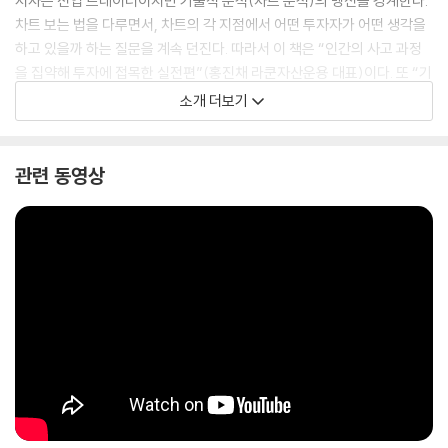
저자는 전업 트레이더이지만 기술적 분석(차트 분석)의 맹신을 경계한다.
차트 보는 법을 다루면서, 차트의 각 지점에서 어떤 투자자가 어떤 생각을
하고 있을까 하는 질문을 계속 던진다. 따라서 이 책은 “인간의 사고 과정
을 집약해 투자에 접목한 실전편”(홍진채 라쿤자산운용 대표)이다. 또 “기
술적 분석 신봉자, 기본적 분석 신봉자 모두가 봐야 할 책”(윤지호 이베스
소개 더보기
트투자증권 리서치센터장)이며 “초보뿐 아니라 투자 전문가에게도 큰 도
움이 될 책”(신진오 밸류리더스 회장)으로도 평가된다.
관련 동영상