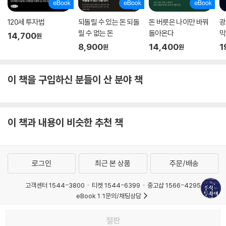
120세 투자법
되돌릴 수 있는 돈 되돌
돈 버릇은 나이만 바꿔
광
릴 수 없는 돈
돌아온다
막
14,700
원
8,900
14,400
1
원
원
이 책을 구입하신 분들이 산 분야 책
이 책과 내용이 비슷한 추천 책
로그인
최근 본 상품
주문/배송
고객센터 1544-3800
티켓 1544-6399
중고샵 1566-4295
eBook 1:1문의/채팅상담
예스이십사(주) 사업자 정보
절판
이용약관
개인정보처리방침
청소년보호정책