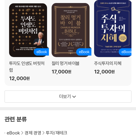
투자도 인생도 버핏처
찰리 멍거 바이블
주식투자의 지혜
럼
17,000
12,000
원
원
12,000
원
더보기
관련 분류
eBook
경제 경영
투자/재테크