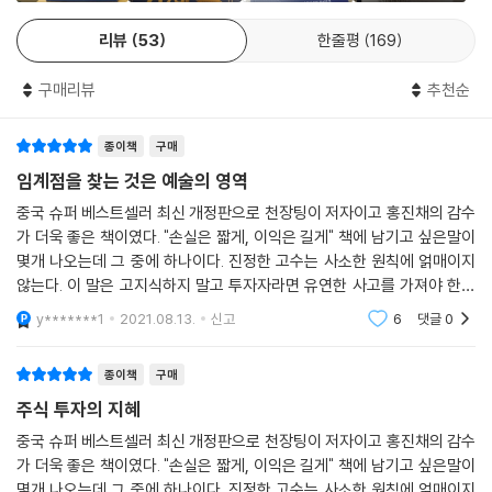
때도 있으니까. 하지만 운은 절대 지속적일 수 없다.
리뷰
53
한줄평
169
--- p.133
구매리뷰
추천순
주식시장은 틀린 적이 없다. 시장은 늘 가야 할 길을 가고 있으며, 틀린 쪽
은 언제나 사람이다.
종이책
구매
--- p.155
임계점을 찾는 것은 예술의 영역
큰손을 얕보지 말라. (...) 그들은 주가가 오르고 내릴 때 여러분의 심리가
중국 슈퍼 베스트셀러 최신 개정판으로 천장팅이 저자이고 홍진채의 감수
어떻게 변화하는지 아주 잘 안다. 여러분은 오를 때 탐욕스럽게 되고 내려
가 더욱 좋은 책이였다. "손실은 짧게, 이익은 길게" 책에 남기고 싶은말이
몇개 나오는데 그 중에 하나이다. 진정한 고수는 사소한 원칙에 얽매이지
갈 때 두려워하게 된다. 그들은 여러분이 손절매하지 않으면 잠을 이룰 수
않는다. 이 말은 고지식하지 말고 투자자라면 유연한 사고를 가져야 한다
없고, 사지 않으면 안절부절못하게 만들 것이다.
고 해서 쓴 말인듯... 저자는 월스트리트의 경험을 살려 개미들에게
--- p.212
y*******1
2021.08.13.
신고
6
댓글
0
주가가 많이 올랐다는 이유만으로 절대 매도하지 않길 바란다. 주가의 천
종이책
구매
장은 아무도 모른다. 주가의 상승 추세가 정상적일 때는 절대 매도하지 말
주식 투자의 지혜
라. 다시 한번 강조한다. 손실은 짧게, 이익은 길게!
중국 슈퍼 베스트셀러 최신 개정판으로 천장팅이 저자이고 홍진채의 감수
--- p.233
가 더욱 좋은 책이였다. "손실은 짧게, 이익은 길게" 책에 남기고 싶은말이
몇개 나오는데 그 중에 하나이다. 진정한 고수는 사소한 원칙에 얽매이지