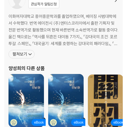
관심작가 알림신청
합리적인 기대 수익률은 얼마인가?
전쟁을 잘하는 장수는 혁혁한 공이 없다
이화여자대학교 중어중문학과를 졸업하였으며, 베이징 사범대학에
목표가 명확하면 원망할 것도, 후회할 것도 없다
서 수학했다. 번역 에이전시 (주)엔터스코리아에서 출판 기획자 및
전문 번역가로 활동했으며 현재 바른번역 소속번역가로 활동 중이다.
9장. 오늘 다시 시작한다면
옮긴 책으로는 『역사를 뒤흔든 대이동 7가지』, 『강대국의 조건: 포르
주식투자를 배우는 4단계
투갈. 스페인』, 『대국굴기: 세계를 호령하는 강대국의 패러다임』, 『채
독자 질문에 대한 답변
근담』 상, 하, 『하늘길 따라 세계의 지붕을 달린다 : 칭짱 철도 여행』,
만약 오늘 다시 시작한다면
펼쳐보기
『마음을 풍요롭게 하는 선의 향기』, 『천년의 철학, 백년의 인생』, 『우
화로 배우는 경영관리 철학』, 『쿠바, 잔혹한 역사 매혹의 문화』, 『의사
에필로그 _ 돈에 대한 반성
양성희
의 다른 상품
보다 자신이 명의다』 1, 2
옮긴이의 말
해제 _ 차티스트 vs. 펀더멘털리스트 | 홍진채