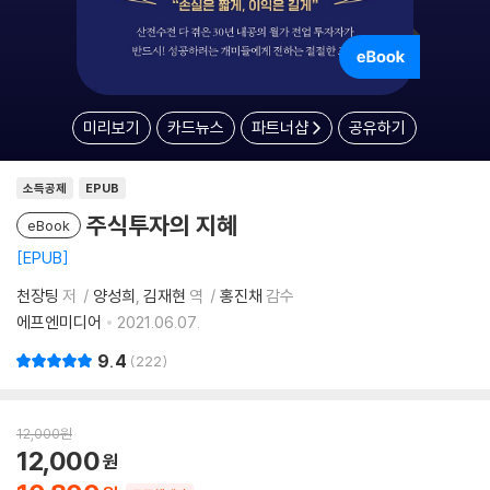
미리보기
카드뉴스
파트너샵
공유하기
소득공제
EPUB
주식투자의 지혜
eBook
EPUB
천장팅
저
양성희
김재현
역
홍진채
감수
에프엔미디어
2021.06.07.
9.4
222
12,000
원
12,000