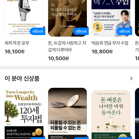
독하게 돈 공부
돈, 뜨겁게 사랑하고 차
박곰희 연금 부자 수업
돈
갑게 다루어라
기
16,100
16,800
원
원
10,500
1
원
이 분야 신상품