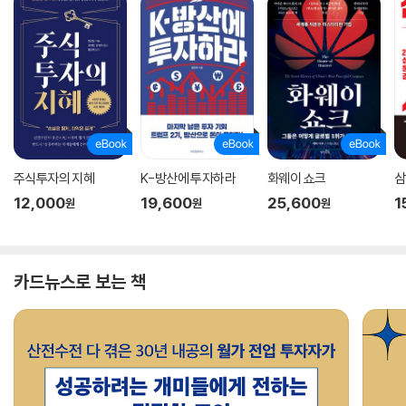
주식투자의 지혜
K-방산에 투자하라
화웨이 쇼크
삼
12,000
19,600
25,600
1
원
원
원
카드뉴스로 보는 책