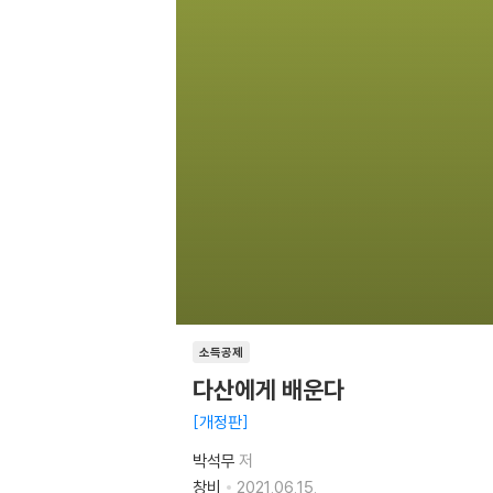
소득공제
다산에게 배운다
개정판
박석무
저
창비
2021.06.15.