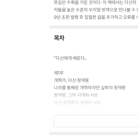
뜻깊은 수확을 거둔 것이다. 이 책에서는 다산의 
저들을 높은 수준의 우리말 번역으로 만나볼 수 
9년 초판 발행 후 집필한 글을 추가하고 오류를
목차
『다산에게 배운다』
제1부
개혁가, 다산 정약용
나라를 통째로 개혁하자던 실학자 정약용
정약용, 그의 시대와 사상
다산 정약용의 생애와 사상
제2부
조선 실학사상의 흐름: 율곡에서 다산으로
이(理)의 주자학에서 실천의 다산학으로