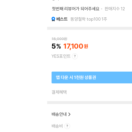
첫번째 리뷰어가 되어주세요
판매지수
12
베스트
동양철학 top100 1주
18,000
원
5
17,100
YES포인트
앱 다운 시 1천원 상품권
결제혜택
배송안내
배송비