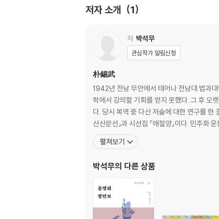
다산학의 연원과 시대적 배경 고찰
저자 소개
1
다산학의 민중성 고찰
다산학의 새 화이론 고찰: 그의 민족자아론을 
저
박석무
제3부
관심작가 알림신청
『경세유표』 저술 200주년의 역사적 의미: 새로
『흠흠신서』 저술 200주년과 우리 사회의 정의
朴錫武
시대를 바꾼 고민의 힘, 『목민심서』
1942년 전남 무안에서 태어나 전남대 법과
다산의 공직윤리와 목민관상
학에서 강의할 기회를 얻지 못했다. 그 후 
다산의 법률관: 부패방지를 위한 법제개혁
다. 당시 복역 중 다산 저술에 대한 연구를 한
다산의 흠휼정신과 법의식
산산문선』과 시선집 『애절양』이다. 민주화 
다산의 민권의식
펼쳐보기
실학자 다산의 농업대책
다산시의 사회시적 성격
박석무
의 다른 상품
수록글 출처
찾아보기