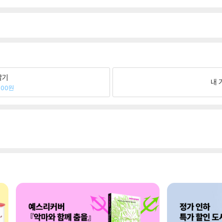
팔기
내 
700원