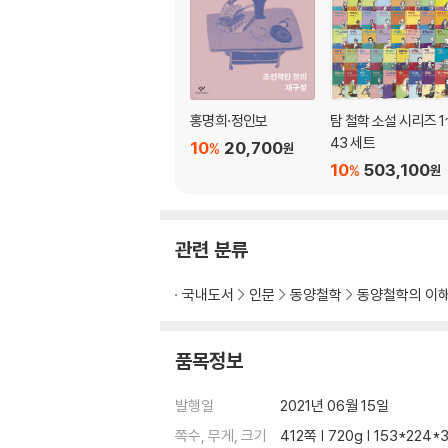
홍명희·정인보
탐 철학 소설 시리즈 1
43 세트
10
20,700
%
원
10
503,100
%
원
관련 분류
국내도서
인문
동양철학
동양철학의 이
품목정보
발행일
2021년 06월 15일
쪽수, 무게, 크기
412쪽 | 720g | 153*224