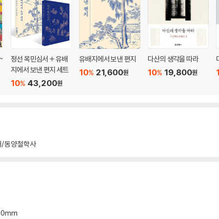
~
정선 목민심서 + 유배
유배지에서 보낸 편지
다산의 생각을 따라
지에서 보낸 편지 세트
10
21,600
10
19,800
%
%
원
원
10
43,200
%
원
해/동양철학사
*30mm