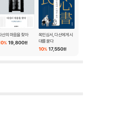
다산의 마음을 찾아
목민심서, 다산에게 시
역주 흠흠신서 3
대를 묻다
10
19,800
10
22,500
%
%
원
원
10
17,550
%
원