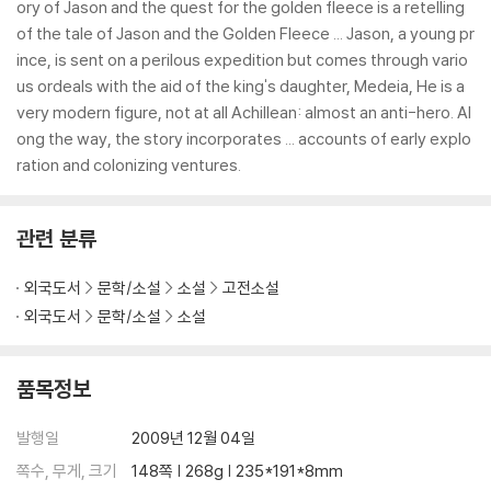
ory of Jason and the quest for the golden fleece is a retelling
of the tale of Jason and the Golden Fleece ... Jason, a young pr
ince, is sent on a perilous expedition but comes through vario
us ordeals with the aid of the king's daughter, Medeia, He is a
very modern figure, not at all Achillean: almost an anti-hero. Al
ong the way, the story incorporates ... accounts of early explo
ration and colonizing ventures.
관련 분류
외국도서
문학/소설
소설
고전소설
외국도서
문학/소설
소설
품목정보
발행일
2009년 12월 04일
쪽수, 무게, 크기
148쪽 | 268g | 235*191*8mm