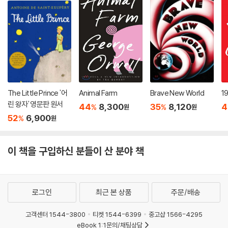
The Little Prince '어
Animal Farm
Brave New World
1
린 왕자' 영문판 원서
44
8,300
35
8,120
4
%
%
원
원
52
6,900
%
원
이 책을 구입하신 분들이 산 분야 책
로그인
최근 본 상품
주문/배송
고객센터 1544-3800
티켓 1544-6399
중고샵 1566-4295
eBook 1:1문의/채팅상담