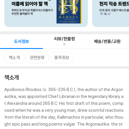
리뷰/한줄평
도서정보
배송/반품/교환
0
책소개
관련분류
품목정보
책소개
Apollonios Rhodios (c. 305-235 B.C.), the author of the Argon
autika, was appointed Chief Librarian in the legendary library a
t Alexandria around 265 B.C. His first draft of this poem, comp
osed when he was a very young man, drew scornful reactions
from the literati of the day, Kallimachos in particular, who thou
ght epic pass and long poems vulgar. The Argonautika: the st