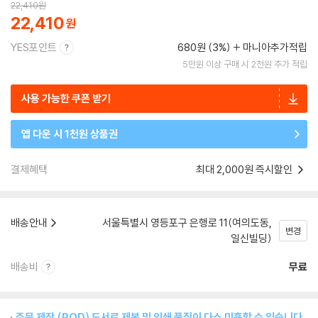
22,410
원
22,410
YES포인트
680원 (3%)
마니아추가적립
5만원 이상 구매 시 2천원 추가 적립
사용 가능한 쿠폰 받기
앱 다운 시 1천원 상품권
결제혜택
최대 2,000원 즉시할인
배송안내
서울특별시 영등포구 은행로 11(여의도동,
변경
일신빌딩)
배송비
무료
주문 제작 (POD) 도서로 제본 및 인쇄 품질이 다소 미흡할 수 있습니다