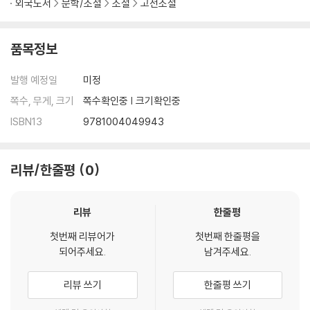
외국도서
문학/소설
소설
고전소설
품목정보
발행 예정일
미정
쪽수, 무게, 크기
쪽수확인중 | 크기확인중
ISBN13
9781004049943
리뷰/한줄평
0
리뷰
한줄평
첫번째 리뷰어가
첫번째 한줄평을
되어주세요.
남겨주세요.
리뷰 쓰기
한줄평 쓰기