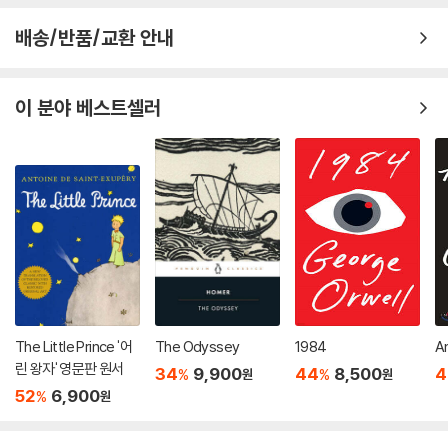
배송/반품/교환 안내
이 분야 베스트셀러
The Little Prince '어
The Odyssey
1984
A
린 왕자' 영문판 원서
34
9,900
44
8,500
4
%
%
원
원
52
6,900
%
원