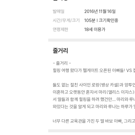
발매일
2016년 11월 16일
시간/무게/크기
105분 | 크기확인중
연령제한
18세 이용가
줄거리
- 줄거리 -
힐링 여행 왔다가 헬게이트 오픈된 아빠들! VS 
둘도 없는 절친 사이인 로랑(뱅상 카셀)과 앙투
이혼하고 오랫동안 혼자서 마리(앨리스 이자스)를
서 딸들과 함께 힐링을 하려 했건만… 마리와 루나
와있다는 것을 알게 되고 마리와 루나는 하루가 
너무 다른 교육관을 가진 두 딸 바보 아빠, 그리고