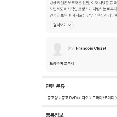
뱅상 카셀은 낯두꺼운 건달, 여자 사냥꾼 등 
하면서도 매력적인 프랑스가 자랑하는 배우다. 1991년 <천국으로 가는 열쇠>로 영화에 데뷔, 마티유 카소비츠 감독의 95년작 <증오>(칸영화제 감독상 수상)로 
연기를 보인 후 세자르상 남우주연상과 최우
펼쳐보기
출연
Francois Cluzet
프랑수아 클루제
관련 분류
중고샵
중고 DVD/비디오
드라마/코미디
품목정보