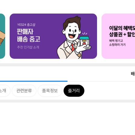
배
소개
관련분류
품목정보
줄거리