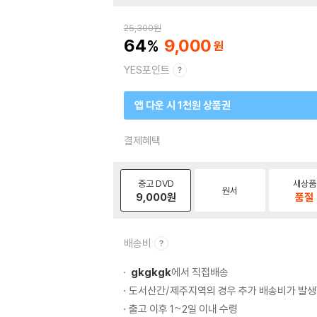
25,300
원
64
9,000
YES포인트
앱 다운 시 1천원 상품권
결제혜택
중고 DVD
새상품
원서
9,000
원
품절
배송비
gkgkgk
에서 직접배송
도서산간/제주지역의 경우 추가 배송비가 발생
출고 이후 1~2일 이내 수령