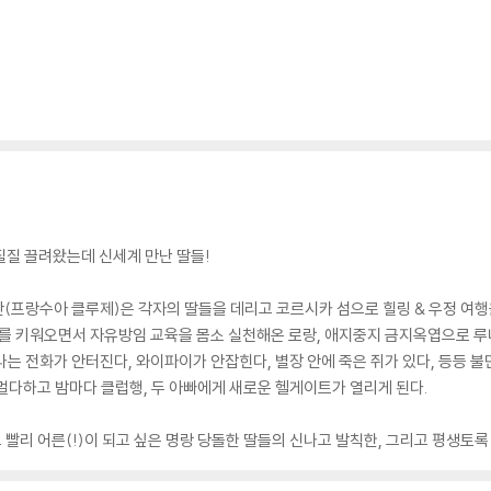
질질 끌려왔는데 신세계 만난 딸들!
안(프랑수아 클루제)은 각자의 딸들을 데리고 코르시카 섬으로 힐링 & 우정 여행
 키워오면서 자유방임 교육을 몸소 실천해온 로랑, 애지중지 금지옥엽으로 루나
는 전화가 안터진다, 와이파이가 안잡힌다, 별장 안에 죽은 쥐가 있다, 등등 불
멀다하고 밤마다 클럽행, 두 아빠에게 새로운 헬게이트가 열리게 된다.
 빨리 어른(!)이 되고 싶은 명랑 당돌한 딸들의 신나고 발칙한, 그리고 평생토록 