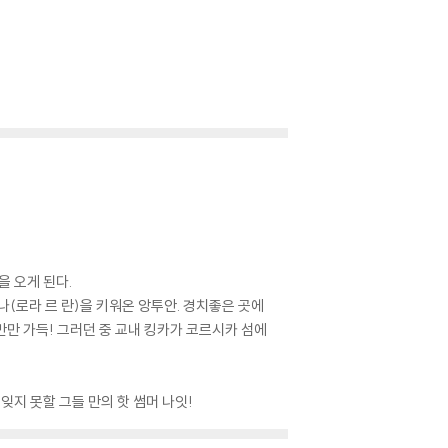
을 오게 된다.
(로라 르 란)을 키워온 앙투안. 경치좋은 곳에
만만 가득! 그러던 중 교내 킹카가 코르시카 섬에
잊지 못할 그들 만의 핫 썸머 나잇!