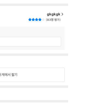
gkgkgk
83명 평가
가게에서 팔기