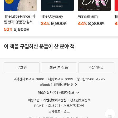
The Little Prince '어
The Odyssey
Animal Farm
1
린 왕자' 영문판 원서
34
9,900
44
8,300
4
%
%
원
원
52
6,900
%
원
이 책을 구입하신 분들이 산 분야 책
로그인
최근 본 상품
주문/배송
고객센터 1544-3800
티켓 1544-6399
중고샵 1566-4295
eBook 1:1문의/채팅상담
예스이십사(주) 사업자 정보
이용약관
개인정보처리방침
청소년보호정책
PC버전
회사소개
거래처관계자께
도서홍보
광고