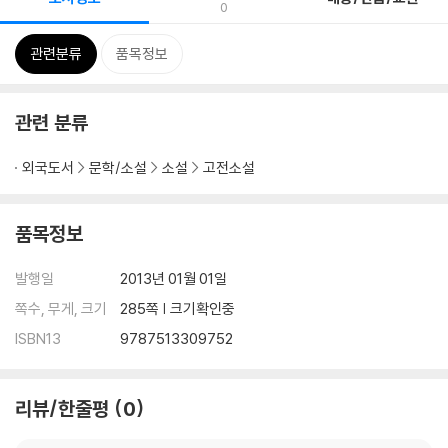
0
관련분류
품목정보
관련 분류
외국도서
문학/소설
소설
고전소설
품목정보
발행일
2013년 01월 01일
쪽수, 무게, 크기
285쪽 | 크기확인중
ISBN13
9787513309752
리뷰/한줄평
0