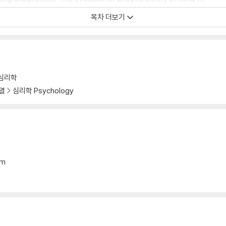
is 141
목차 더보기
st and Emily Dickinson 156
3
심리학
열
심리학 Psychology
mm