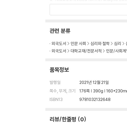
7. On language and truth in psychoanalys
8. Experiencing the poetry of Robert Fro
9. Analytic writing as a form of fiction 16
Index 167
관련 분류
외국도서
인문 사회
심리와 철학
심리
외국도서
대학교재/전문서적
인문/사회계
품목정보
발행일
2021년 12월 21일
쪽수, 무게, 크기
176쪽 | 390g | 160*230
ISBN13
9781032132648
리뷰/한줄평
0