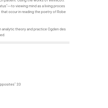
ach patient. Using the works of Winnicott
ratus"―to viewing mind as a living proces
 that occur in reading the poetry of Robe
in analytic theory and practice Ogden des
ted.
opposites" 33