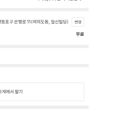
등포구 은행로 11(여의도동, 일신빌딩)
변경
무료
가게에서 팔기