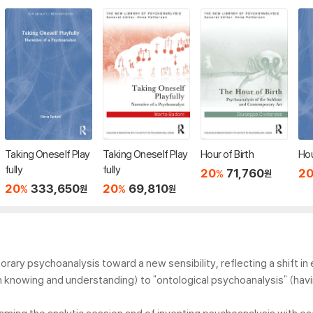
Taking Oneself Play
Taking Oneself Play
Hour of Birth
Hou
fully
fully
20
71,760
2
%
원
20
333,650
20
69,810
%
%
원
원
ry psychoanalysis toward a new sensibility, reflecting a shift in
th knowing and understanding) to "ontological psychoanalysis" (hav