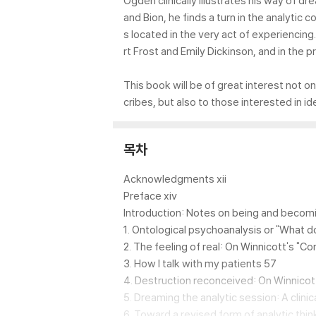
Ogden clinically illustrates his way of d
and Bion, he finds a turn in the analytic
s located in the very act of experiencin
rt Frost and Emily Dickinson, and in the pr
This book will be of great interest not 
cribes, but also to those interested in 
목차
Acknowledgments xii
Preface xiv
Introduction: Notes on being and becomi
1. Ontological psychoanalysis or "What 
2. The feeling of real: On Winnicott's "
3. How I talk with my patients 57
4. Destruction reconceived: On Winnicott'
5. Dreaming the analytic session: A clini
6. Toward a revised form of analytic thin