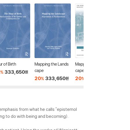
r of Birth
Mapping the Lands
Mapping the Lands
Limits o
cape
cape
ion
0
333,650
%
원
20
333,650
20
75,640
20
6
%
%
%
원
원
 emphasis from what he calls "epistemol
ing to do with being and becoming).