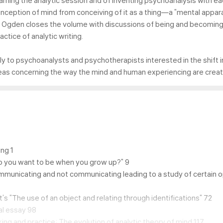
reaming the analytic session and of inventing psychoanalysis with e
 conception of mind from conceiving of it as a thing―a "mental appa
g. Ogden closes the volume with discussions of being and becoming
actice of analytic writing.
only to psychoanalysts and psychotherapists interested in the shift 
ideas concerning the way the mind and human experiencing are crea
ng 1
do you want to be when you grow up?" 9
Communicating and not communicating leading to a study of certain 
s "The use of an object and relating through identifications" 72
cal essay 98
king and practice: The evolution of analytic theory of mind 117