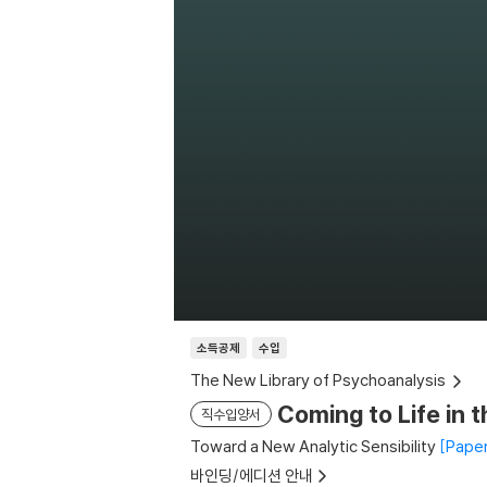
소득공제
수입
The New Library of Psychoanalysis
Coming to Life in 
직수입양서
Toward a New Analytic Sensibility
Paper
바인딩/에디션 안내