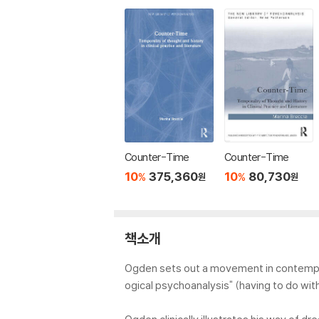
Counter-Time
Counter-Time
10
375,360
10
80,730
%
%
원
원
책소개
Ogden sets out a movement in contempora
ogical psychoanalysis" (having to do wi