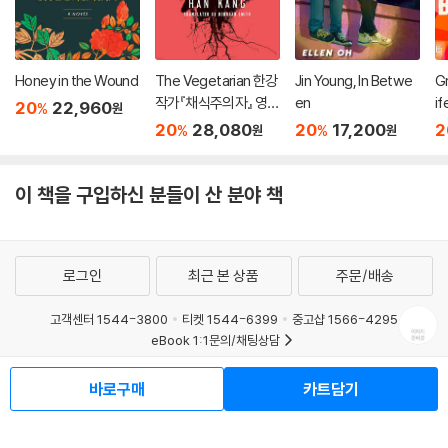
Honey in the Wound
The Vegetarian 한강
Jin Young, In Betwe
Gr
작가『채식주의자』 영문
en
if
20
22,960
%
원
판 (미국판)
20
28,080
20
17,200
2
%
%
원
원
이 책을 구입하신 분들이 산 분야 책
로그인
최근 본 상품
주문/배송
고객센터 1544-3800
티켓 1544-6399
중고샵 1566-4295
eBook 1:1문의/채팅상담
예스이십사(주) 사업자 정보
바로구매
카트담기
이용약관
개인정보처리방침
청소년보호정책
PC버전
회사소개
거래처관계자께
도서홍보
광고