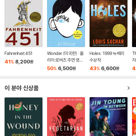
Fahrenheit 451
Wonder (미국판) : 줄
Holes : 1999 뉴베리
T
리아 로버츠 주연 영화
수상작
자
41
8,200
%
원
'원더' 원작 소설
50
6,500
43
6,600
4
%
%
원
원
이 분야 신상품