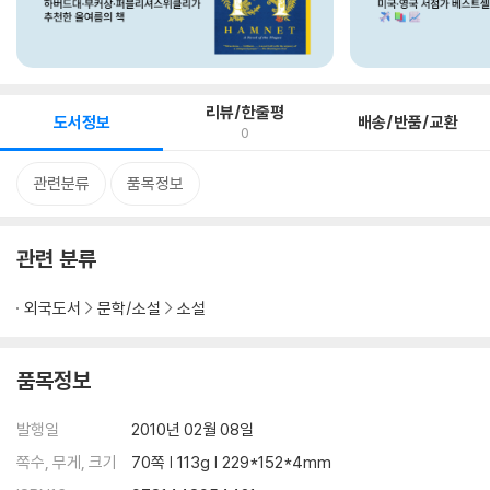
리뷰/한줄평
도서정보
배송/반품/교환
0
관련분류
품목정보
관련 분류
외국도서
문학/소설
소설
품목정보
발행일
2010년 02월 08일
쪽수, 무게, 크기
70쪽 | 113g | 229*152*4mm