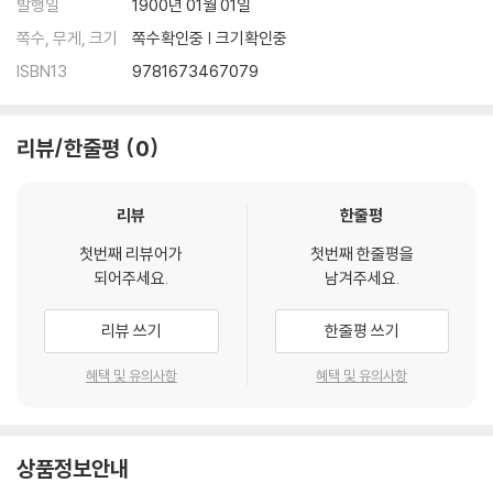
발행일
1900년 01월 01일
쪽수, 무게, 크기
쪽수확인중 | 크기확인중
ISBN13
9781673467079
리뷰/한줄평
0
리뷰
한줄평
첫번째 리뷰어가
첫번째 한줄평을
되어주세요.
남겨주세요.
리뷰 쓰기
한줄평 쓰기
혜택 및 유의사항
혜택 및 유의사항
상품정보안내