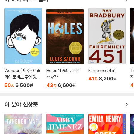
Wonder (미국판) : 줄
Holes : 1999 뉴베리
Fahrenheit 451
T
리아 로버츠 주연 영화
수상작
자
41
8,200
%
원
'원더' 원작 소설
50
6,500
43
6,600
4
%
%
원
원
이 분야 신상품