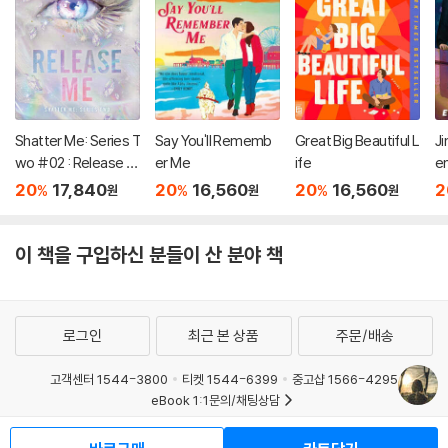
Shatter Me: Series T
Say You'll Rememb
Great Big Beautiful L
Ji
wo #02 : Release M
er Me
ife
e
e
20
17,840
20
16,560
20
16,560
2
%
%
%
원
원
원
이 책을 구입하신 분들이 산 분야 책
로그인
최근 본 상품
주문/배송
고객센터 1544-3800
티켓 1544-6399
중고샵 1566-4295
eBook 1:1문의/채팅상담
예스이십사(주) 사업자 정보