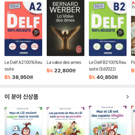
Le Delf A2 100% Reu
La valse des ames
Le Delf B2 100% Reu
P
ssite
ssite (Ed2022)
5
22,800
5
%
원
5
38,950
5
40,850
%
%
원
원
이 분야 신상품