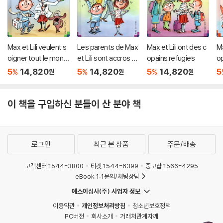
Max et Lili veulent s
Les parents de Max
Max et Lili ont des c
Ma
oigner tout le mond
et Lili sont accros au
opains refugies
op
e
portable
5
14,820
5
14,820
5
14,820
5
%
%
%
원
원
원
이 책을 구입하신 분들이 산 분야 책
로그인
최근 본 상품
주문/배송
고객센터 1544-3800
티켓 1544-6399
중고샵 1566-4295
eBook 1:1문의/채팅상담
예스이십사(주) 사업자 정보
이용약관
개인정보처리방침
청소년보호정책
PC버전
회사소개
거래처관계자께