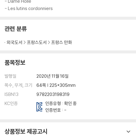
- Dame Holle
- Les lutins cordonniers
관련 분류
외국도서
프랑스도서
프랑스 만화
품목정보
발행일
2020년 11월 16일
쪽수, 무게, 크기
64쪽 | 225*305mm
ISBN13
9782203198319
KC인증
인증유형 : 확인 중
인증번호 : -
상품정보 제공고시