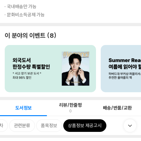
국내배송만 가능
문화비소득공제 가능
이 분야의 이벤트
8
리뷰/한줄평
도서정보
배송/반품/교환
0
차
관련분류
품목정보
상품정보 제공고시