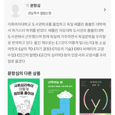
밀그램_ 복종실험
역
문항심
타인은 지옥이다
관심작가 알림신청
바틀렛_ 도식
이화여자대학교 도서관학과를 졸업하고 독일 베를린 홈볼트 대학에
익숙하지 않은 것은 익숙한 것에 자리를 내어준다
서 마기스터 학위를 받았다. 베를린 자유대학 도서관과 홈볼트대학
도서관에서 근무했으며 현재 독일에 거주하면서 독일문학을 우리말
로젠한_ 정신병원에서 정상으로 살아가기
로 번역하고 있다. 옮긴 책으로는 《그것이 어떻게 빛나는지》 등 소설
가짜 환자 또는 뻐꾸기 둥지 위로 날아간 새
여럿과 《삶의 격》 《자기 결정》 《자유의 기술》 《페터 비에리의 교양
수업》 《인간의 발명》 《공간의 심리학》 등의 인문서와 교양서를 우리
감사의 말
말로 옮겼다.
참고문헌
참고영상
문항심
의 다른 상품