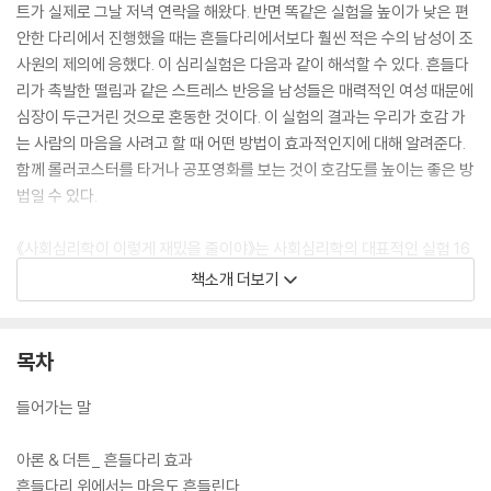
트가 실제로 그날 저녁 연락을 해왔다. 반면 똑같은 실험을 높이가 낮은 편
안한 다리에서 진행했을 때는 흔들다리에서보다 훨씬 적은 수의 남성이 조
사원의 제의에 응했다. 이 심리실험은 다음과 같이 해석할 수 있다. 흔들다
리가 촉발한 떨림과 같은 스트레스 반응을 남성들은 매력적인 여성 때문에
심장이 두근거린 것으로 혼동한 것이다. 이 실험의 결과는 우리가 호감 가
는 사람의 마음을 사려고 할 때 어떤 방법이 효과적인지에 대해 알려준다.
함께 롤러코스터를 타거나 공포영화를 보는 것이 호감도를 높이는 좋은 방
법일 수 있다.
《사회심리학이 이렇게 재밌을 줄이야》는 사회심리학의 대표적인 실험 16
가지를 통해, 인간관계와 자아상, 애착심리, 인간의 악한 본성 등 인간행동
책소개 더보기
의 심리적 법칙을 정리한다. 독일의 젊은 여성 심리학자인 아우어슈페르크
는 자신의 첫 책에서, 초장기 심리학 실험의 사소한 일화나 에피소드를 중
심으로 기발하고 의외성이 가득한 심리학 연구의 매력을 드러낸다. 또한
목차
심리실험으로 밝혀낸 법칙들이 일상생활에서 갖는 의미를 정리하면서 사
회심리학이 여러 심리학 분야 가운데에서도 우리의 일상에 매우 유용한 학
들어가는 말
문임을 보여준다.
아론 & 더튼_ 흔들다리 효과
흔들다리 위에서는 마음도 흔들린다