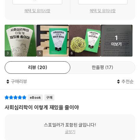
《사회심리학이 이렇게 재밌을 줄이야》는 사회심리학의 대표적인 실험 16
가지를 통해, 인간관계와 자아상, 애착심리, 인간의 악한 본성 등 인간행동
혜택 및 유의사항
혜택 및 유의사항
간단히 말하면 누군가가 당신을 오랜 시간 동안 미친 사람을 상대할 때처
의 심리적 법칙을 정리한다. 독일의 젊은 여성 심리학자인 아우어슈페르크
럼 대하면 당신도 점점 자신의 정신상태
는 자신의 첫 책에서, 초장기 심리학 실험의 사소한 일화나 에피소드를 중
를 의심하기 시작하고 어딘가 아프다고 느낄 확률이 아주 높아진다는 뜻이
심으로 기발하고 의외성이 가득한 심리학 연구의 매력을 드러낸다. 또한
다. 의학적 진단은 의료진에게는 환자의 행동을 그 진단명 안에서 해석하
1
심리실험으로 밝혀낸 법칙들이 일상생활에서 갖는 의미를 정리하면서 사
는 경향을 강화시키며 또한 한편으로 환자에게는 자신에게 내려진 진단에
더보기
회심리학이 여러 심리학 분야 가운데에서도 우리의 일상에 매우 유용한 학
복종하고 스스로자신의 태도와 상태를 그에 맞게 조정하도록 만드는 것으
문임을 보여준다.
3
5
6
로 보인다. 그래서 진단이 내려지고 난 후 치료 도중에 비로소 그 병에 해당
하는 증상이 만개하는 경우가 생길 수 있으며 당사자는 정신질환을 앓는
리뷰
20
한줄평
17
사회심리학이란?
환자라는 새로운 역할을 빠르게 받아들이게 된다.
기발하고 웃기고 쓸모 있는 대표 심리학 지식
구매리뷰
추천순
--- p.234
인간은 사회적 상황에 처했을 때 어떤 행동을 결정할까? 그리고 그 이유는
eBook
구매
무엇일까? 사회심리학은 사회가 개인에게 미치는 영향, 그와 반대로 개인
이 의식적이든 무의식적이든 사회에 미칠 수 있는 영향에 대해 연구하는
사회심리학이 이렇게 재밌을 줄이야
학문이다. 심리실험은 연구자가 특수한 상황을 설정하고 그 상황 속에서
인간이 어떻게 반응하는지 살펴보는 사회심리학의 대표적인 연구 방법이
스포일러가 포함된 글입니다!
다.
글보기