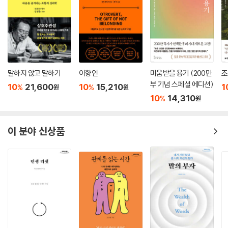
말하지 않고 말하기
이향인
미움받을 용기 (200만
조
부 기념 스페셜 에디션)
10
21,600
10
15,210
1
%
%
원
원
10
14,310
%
원
이 분야 신상품