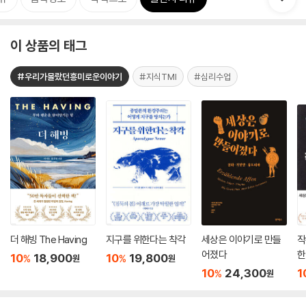
이 상품의 태그
#우리가몰랐던흥미로운이야기
#지식TMI
#심리수업
더 해빙 The Having
지구를 위한다는 착각
세상은 이야기로 만들
작
어졌다
한
10
18,900
10
19,800
%
%
원
원
10
24,300
1
%
원