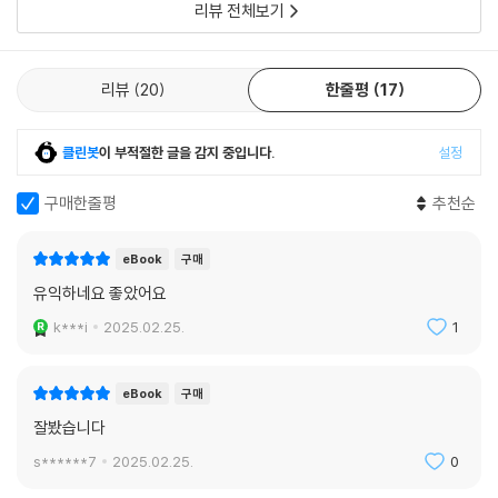
모순을 어떻게든 일치시켜보려고 한 것이었다. 페스팅거는 ‘인지부조화’란
리뷰 전체보기
감정과 사고가 서로 상충할 때 발생하는 거슬리고 불쾌한, 때로는 고통스
럽기까지 한 감정 상태라고 설명한다. 인간은 이러한 긴장 상태에서 벗어
나고자 다른 사고로 보완(정당화)하려는 성향을 보인다. 페스팅거 연구팀
리뷰
20
한줄평
17
의 관찰 실험 이후로 수많은 심리학자에게 영감을 주어 페스팅거의 인지부
조화 이론을 계승하면서도 더 정교하게 다듬어진 여러 연계 연구를 가능하
클린봇
이 부적절한 글을 감지 중입니다.
설정
게 만들었다.
구매한줄평
추천순
저자는 흔들다리 위에서는 왜 마음도 흔들리는지, 긍정적인 말은 어떻게
행동을 변화시키는지, 억지로 시킬수록 더 하기 싫은 이유는 무엇인지, 아
eBook
구매
는 것이 적을수록 왜 사람은 비판적으로 변하는지 등, 우리가 일상적으로
유익하네요 좋았어요
행동하면서도 그 이유를 알 수 없었던 심리적 원인을 심리학 초창기의 심
리 실험 16가지를 통해 친절하게 정리해준다. 심리학에 대한 무한한 애정
k***i
2025.02.25.
1
으로 써진 이 책은 연구자들의 인간적인 면모를 보여주며, 익히 알려진 실
험 속에 숨겨져 있던 깜짝 놀랄만한 의외의 이야기를 펼쳐낸다.
eBook
구매
잘봤습니다
s******7
2025.02.25.
0