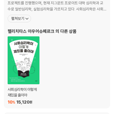
프로젝트를 진행했으며, 현재 지그문트 프로이트 대학 심리학과 교
할로우_ 애착행동
수로 일반심리학, 실험심리학을 가르치고 있다. 사회심리학은 사회
붉은털원숭이와 사랑에 대하여
가 개인에게 미치는 영향 및 그와 반대로 의식적이든, 무의식적이든
펼쳐보기
개인이 사회에 미칠 수 있는 영향의 가능성에 대해 연구하는 학문이
셰리프_ 여름캠프 실험
다. 이 책에서 다루는 실험들은 모두 20세기에 실시된 것들로, 심리
펠리치타스 아우어슈페르크
의 다른 상품
방울뱀의 복수
학의 연구 분야를 새롭게 개척하거나 유의미한 영향을 준 것들
페스팅거_ 인지부조화
지퍼 하나 때문에 구원받지 못할 뻔한 이야기
라타네 & 달리_ 방관자 효과
14차례 칼에 찔린 여자
로프터스_ 기억이식
목격자 진술의 증거능력
사회심리학이 이렇게
재밌을 줄이야
하이더 & 지멜_ 귀인attribution
10
15,120
%
원
도형은 살아있다