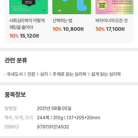
사회심리학이 이렇게
산책하는 법
버자이너의 모든 것
재밌을 줄이야
10
10,800
10
17,100
%
%
원
원
10
15,120
%
원
관련 분류
국내도서
인문
심리
주제로 읽는 심리학
쉽게 읽는 심리학
품목정보
발행일
2021년 08월 05일
쪽수, 무게, 크기
244쪽 | 310g | 137*205*20mm
ISBN13
9791191214932