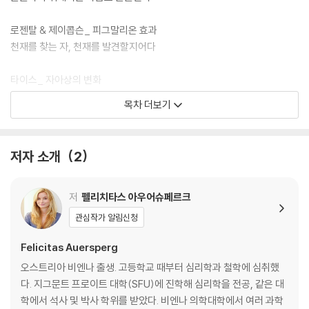
로젠탈 & 제이콥슨_ 피그말리온 효과
천재를 찾는 자, 천재를 발견할지어다
타이스_ 자아상의 변화
될 때까지 속여라
목차 더보기
페니베이커 & 샌더스_ 리액턴스
억지로 시킬수록 더 하기 싫어져!
저자 소개
2
켈로그_ 침팬지와 아이
아이 옷을 입은 침팬지의 특이한 행동
저
펠리치타스 아우어슈페르크
관심작가 알림신청
짐바르도_ 스탠퍼드 감옥 실험
사람 안의 악마
Felicitas Auersperg
오스트리아 비엔나 출생. 고등학교 때부터 심리학과 철학에 심취했
하틀리_ 선입견
다. 지그문트 프로이트 대학(SFU)에 진학해 심리학을 전공, 같은 대
위험한 다네리언
학에서 석사 및 박사 학위를 받았다. 비엔나 의학대학에서 여러 과학