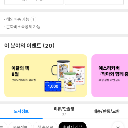
해외배송 가능
문화비소득공제 가능
이 분야의 이벤트
20
리뷰/한줄평
도서정보
배송/반품/교환
37
류
품목정보
책 속으로
출판사 리뷰