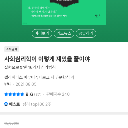
미리보기
카드뉴스
공유하기
소득공제
사회심리학이 이렇게 재밌을 줄이야
실험으로 밝힌 16가지 심리법칙
펠리치타스 아우어슈페르크
저
문항심
역
반니
2021.08.05.
9.6
판매지수
240
37
베스트
심리 top100 2주
15,000
원