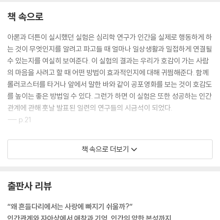
책 속으로
아론과 더튼이 실시했던 실험은 심리학 연구가 인간을 실제로 행동하게 하
는 것이 무엇인지를 알려고 파고들 때 얼마나 일상생활과 밀접하게 연결될
수 있는지를 여실히 보여준다. 이 실험의 결과는 우리가 호감이 가는 사람
의 마음을 사려고 할 때 어떤 방법이 효과적인지에 대해 귀띔해준다. 함께
롤러코스터를 타거나 앞에서 말한 바와 같이 공포영화를 보는 것이 호감도
를 높이는 좋은 방법일 수 있다. 그런가 하면 이 실험은 또한 성공하는 인간
관계에 관해 훗날 발표된 일련의 연구들의 시금석이 되었다.
--- p.21
그러자 재소자들의 결속을 와해시키고 폭동 위험을 사전에 예방하기 위해
책 속으로 더보기
교도관 한 명이 고도의 심리전을 구사하는데, 그것은 다른 수감자들에게
그를 욕하라는 명령을 내린 것이었다. 그러나 반전은 전혀 예상치 못한 곳
에서 일어났다. 군인정신으로 충만하고 복종적이며 규칙을 잘 지켜 수감자
출판사 리뷰
들도 함부로 하지 못하던 수감자 사지가 돌연 이 지시에 불복하고 나선 것
이었다. 사지는 “욕설을 입에 담는 것은 자신의 원칙에 위배되므로 따르지
“왜 흔들다리에서는 사랑에 빠지기 쉬울까?”
않겠다”고 재소자에게 허락된 최소한의 존엄성을 담아 말했고 그 대가로
인간관계와 자아상에서 애착과 기억, 인간의 악한 본성까지