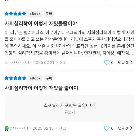
의 창의적이고
실험으로 밝힌 16가지 심리 법칙
eBook
구매
심리학자의 모험 정신을 보여주는 대표적인 실험이 있다. 1950년대 초반
사회심리학이 이렇게 재밌을줄이야
페스팅거와 동료 심리학자들은 연구 목적으로 지구 종말을 예언한 사이비
이 리뷰는 펠리치타스 아우어슈페르크작가의 사회심리학이 이렇게 재밌
종교 단체에 위장 잠입한다. 페스팅거는 인지부조화를 연구했는데, 자신이
을 줄이야를 읽고 쓰는 감상문입니다. 리뷰에 스포가 포함되어있으니 감상
가진 믿음을 충분히 뒤집을 수 있는 이성적 근거를 눈앞에 보면서도 왜 인
에 주의하세요. 이 책은 사회심리학의 대표적인 실험 16가지를 통해 인간
간은 집요하게 자신의 입장을 고수하려 드는지, 또 자신이 느끼는 인지부
행동의 심리적 법칙을 흥미롭게 풀어냅니다. 인간관계, 자아상, 애착심리,
조화를 해소시키려고 어떤 전략을 적용하는지가 그의 연구 과제였다.
인간의 악한 본성 등 다양한 주제를 다루며, 일상생활에서 흔히 경험하는
s*********d
2025.02.21.
신고
0
댓글
0
상황들을 사회심리
그가 잠입한 곳은 불길한 계시를 받았다고 주장하는 미국의 한 가정주부가
eBook
구매
만든 집단이었다. 옛 생활을 버리고 지구 종말에 대한 준비에 들어간 신도
사회심리학이 이렇게 재밌을 줄이야
들은 지구에 일어날 대홍수 직전에 외계인의 UFO에 의해 구원받을 예정
이었다. 하지만 그러한 계시가 들어맞지 않자 이들은 믿음을 버리는 대신
에 기이한 방식으로 반응했다. 교주의 집을 떠나지 않고 충성을 지켰으며,
스포일러가 포함된 글입니다!
신도들의 믿음 덕분에 지구에 대홍수가 닥치지 않았다는 교주의 알량한 해
글보기
명에 만족하는 모습을 보였다.
h******4
2025.02.13.
신고
0
댓글
0
신도들은 교주의 말이 틀렸다는 것을 인정하는 대신 생각과 경험 사이의