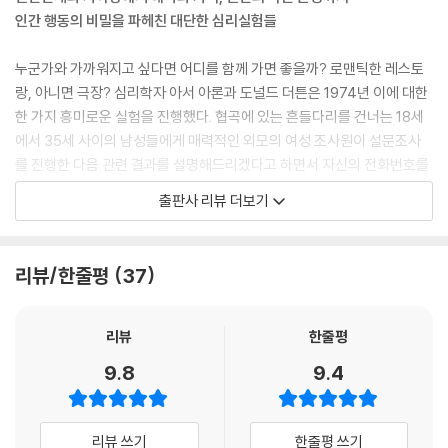
매트리스를 빼앗기는 징벌을 받았다.
인간 행동의 비밀을 파헤친 대단한 심리실험들
--- p.91
누군가와 가까워지고 싶다면 어디를 함께 가면 좋을까? 로맨틱한 레스토
네 번의 실험에서 사람들은 목격자가 자기 혼자라고 생각할 때일수록 도움
랑, 아니면 극장? 심리학자 아서 아론과 도널드 더튼은 1974년 이에 대한
을 주기 위해 나서는 경향을 보이는 것으로 나타났다. 타인이 함께 있으면
한 가지 흥미로운 실험을 진행했다. 협곡에 있는 흔들다리를 건너는 18세
책임감이 분산되며 특히 그 타인들이 자신이 알지 못하는 사람일 때, 주저
에서 35세 사이의 남성들에게 매력적인 외모의 여성 조사원이 설문조사
하는 모습을 보일 때, 또는 아예 아무런 행동을 보이지 않을 때 그가 체감하
를 진행한 다음 관련 결과를 설명해드리겠다고 하면서 자신의 전화번호를
는 책임감은 더 약해진다. 이것은 역설적으로 목격자가 적으면 적을수록
종이에 적어서 주게 했다. 조사원에게 전화번호를 받은 남성 중 약 50퍼센
출판사 리뷰 더보기
피해자가 도움을 받을 가능성이 높아진다는 것을 뜻한다.
트가 실제로 그날 저녁 연락을 해왔다. 반면 똑같은 실험을 높이가 낮은 편
--- p.170
안한 다리에서 진행했을 때는 흔들다리에서보다 훨씬 적은 수의 남성이 조
사원의 제의에 응했다.
리뷰/한줄평
37
그는 발표된 논문에서 두 가지 결과가 특히 더 의외였다고 밝혔다. 첫째는
아마 인간에게만 존재하리라고 생각되는 극도로 강력한 복종에의 의지였
이 심리실험은 다음과 같이 해석할 수 있다. 흔들다리가 촉발한 떨림과 같
다. 피실험자들은 모두 다른 사람에게 해를 끼치는 행동을 해서는 안 된다
은 스트레스 반응을 남성들은 매력적인 여성 때문에 심장이 두근거린 것으
리뷰
한줄평
고 어렸을 때부터 반복해서 교육을 받았을 것이다. 그런데 이 실험에서 권
로 혼동한 것이다. 이 실험의 결과는 우리가 호감 가는 사람의 마음을 사려
9.8
9.4
위자에게 복종을 하지 않는다고 해서 특별히 경제적 손해를 입는다든가 벌
고 할 때 어떤 방법이 효과적인지에 대해 알려준다. 함께 롤러코스터를 타
칙을 감수해야 하지 않았는데도 그들 대부분은 권위를 쥐고 있다고 여겨지
거나 공포영화를 보는 것이 호감도를 높이는 좋은 방법일 수 있다.
는 인물의 명령을 따르기로 결정했던 것이다.
리뷰 쓰기
한줄평 쓰기
--- p.207