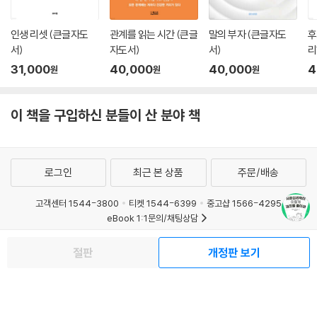
인생 리셋 (큰글자도
관계를 읽는 시간 (큰글
말의 부자 (큰글자도
후
서)
자도서)
서)
리
31,000
40,000
40,000
4
원
원
원
이 책을 구입하신 분들이 산 분야 책
로그인
최근 본 상품
주문/배송
고객센터 1544-3800
티켓 1544-6399
중고샵 1566-4295
eBook 1:1문의/채팅상담
예스이십사(주) 사업자 정보
절판
개정판 보기
이용약관
개인정보처리방침
청소년보호정책
PC버전
회사소개
거래처관계자께
도서홍보
광고
Copyright © YES24 Corp. All Rights Reserved.