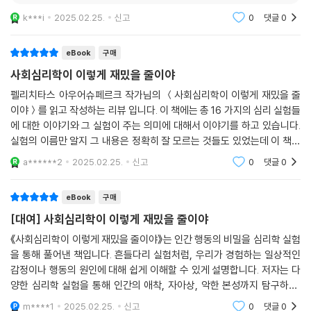
《사회심리학이 이렇게 재밌을 줄이야》에서 다루는 심리실험들은 모두 20
k***i
2025.02.25.
신고
0
댓글
0
세기에 실시된 것들로, 심리학의 연구 분야를 새롭게 개척하거나 유의미한
영향을 준 것들이다. 저자는 심리학 초기의 모험적이고 과감한 연구 풍토
eBook
구매
에서 다양한 심리실험이 실행될 수 있었고, 심리학의 주요 연구 분야로 뻗
사회심리학이 이렇게 재밌을 줄이야
어나갈 수 있는 토대가 마련되었다고 말한다. 우리가 흔들다리 효과, 피그
말리온 효과, 방관자 효과로 이름 붙인 심리학 역사의 주요한 발견은 심리
펠리치타스 아우어슈페르크 작가님의 ＜사회심리학이 이렇게 재밌을 줄
학 초기의 선구자들이 사람 사이의 조우에서 벌어지는 다면성을 연구하기
이야＞를 읽고 작성하는 리뷰 입니다. 이 책에는 총 16 가지의 심리 실험들
위해 창의력과 위트가 넘치는 기발한 연구방법을 개발해내느라 이런저런
에 대한 이야기와 그 실험이 주는 의미에 대해서 이야기를 하고 있습니다.
실험의 이름만 알지 그 내용은 정확히 잘 모르는 것들도 있었는데 이 책을
고심을 거듭한 결과이다.
통해 잘 알게 되어서 좋았습니다.
a******2
2025.02.25.
신고
0
댓글
0
이 책에는 짐바르도의 스탠퍼드 감옥 실험처럼 사회심리학이라는 학문을
미디어를 통해 대중에게 널리 각인시킨 저명한 연구도 있는 반면, 하틀리
eBook
구매
의 편견에 관한 연구처럼 기억에서 거의 잊힌 시도도 있다. 또한 소개된 실
[대여] 사회심리학이 이렇게 재밌을 줄이야
험들은 사회심리학 연구가 실생활 및 우리의 유머감각과 전혀 무관하지 않
《사회심리학이 이렇게 재밌을 줄이야》는 인간 행동의 비밀을 심리학 실험
음을 보여주는 좋은 예이기도 하다. 기발함과 의외성으로 가득한 이 책의
을 통해 풀어낸 책입니다. 흔들다리 실험처럼, 우리가 경험하는 일상적인
여러 실험들, 그리고 그 실험을 이끈 뛰어난 연구자들의 이야기는 심리학
감정이나 행동의 원인에 대해 쉽게 이해할 수 있게 설명합니다. 저자는 다
이 얼마나 매력적이고 유용한 학문인지를 깨닫게 해준다.
양한 심리학 실험을 통해 인간의 애착, 자아상, 악한 본성까지 탐구하며,
사회심리학의 흥미로운 세계로 독자를 이끕니다. 심리학 초창기 연구자들
m****1
2025.02.25.
신고
0
댓글
0
심리학자가 사이비 종교 단체에 위장 잠입한 까닭은?